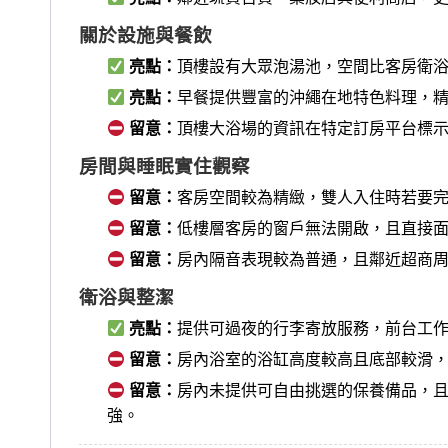
關於設施與餐飲
亮點：
頂樓設有大眾泡湯池，空間比客房衛
亮點：
早餐提供豐富的沖繩在地特色料理，
留意：
頂樓大浴場的資訊在特定訂房平台標
房間與睡眠實住觀察
留意：
客房空間較為精緻，雙人入住時若要
留意：
低樓層客房的窗戶無法開啟，且直接
留意：
房內隔音表現較為普通，且鄰近超商
衛浴與整潔
亮點：
提供可過夜的行李寄放服務，前台工
留意：
房內浴室的浴缸高度較高且底部較滑
留意：
房內未提供可自由挑選的保養備品，
強。