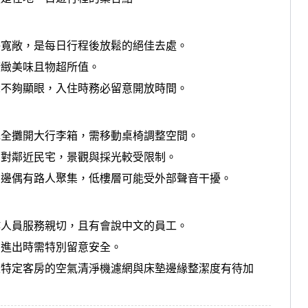
浴寬敞，是每日行程後放鬆的絕佳去處。
精緻美味且物超所值。
示不夠顯眼，入住時務必留意開放時間。
完全攤開大行李箱，需移動桌椅調整空間。
面對鄰近民宅，景觀與採光較受限制。
周邊偶有路人聚集，低樓層可能受外部聲音干擾。
作人員服務親切，且有會說中文的員工。
，進出時需特別留意安全。
且特定客房的空氣清淨機濾網與床墊邊緣整潔度有待加