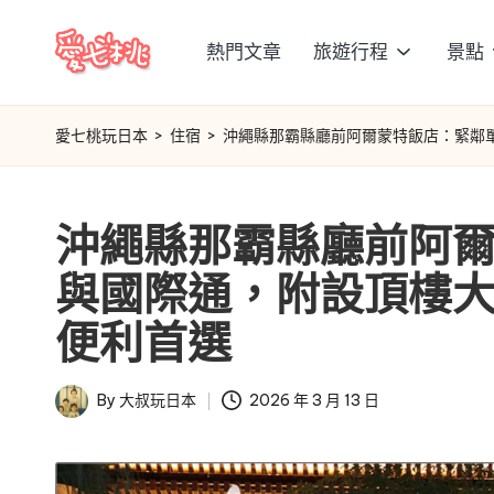
熱門文章
旅遊行程
景點
Skip
愛
to
content
七
愛七桃玩日本
>
住宿
>
沖繩縣那霸縣廳前阿爾蒙特飯店：緊鄰
桃
沖繩縣那霸縣廳前阿
玩
與國際通，附設頂樓
日
便利首選
本
By
大叔玩日本
2026 年 3 月 13 日
Posted
by