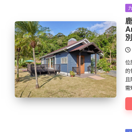
Po
in
鹿
A
位
的
且
需