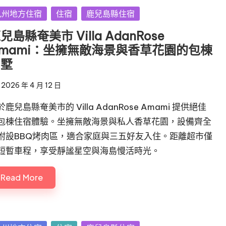
sted
九州地方住宿
住宿
鹿兒島縣住宿
兒島縣奄美市 Villa AdanRose
mami：坐擁無敵海景與香草花園的包棟
別墅
2026 年 4 月 12 日
於鹿兒島縣奄美市的 Villa AdanRose Amami 提供絕佳
包棟住宿體驗。坐擁無敵海景與私人香草花園，設備齊全
附設BBQ烤肉區，適合家庭與三五好友入住。距離超市僅
短暫車程，享受靜謐星空與海島慢活時光。
Read More