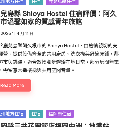
sted
九州地方住宿
住宿
鹿兒島縣住宿
兒島縣 Shioya Hostel 住宿評價：阿久
根市溫馨如家的質感青年旅館
2026 年 4 月 11 日
於鹿兒島縣阿久根市的 Shioya Hostel，由熱情親切的夫
經營。提供設備齊全的共用廚房、洗衣機與舒適床鋪，鄰
超市與錢湯，適合放慢腳步體驗在地日常。部分房間無電
，需留意木造樓梯與共用空間音量。
Read More
sted
九州地方住宿
住宿
福岡縣住宿
福岡縣三井花園飯店福岡中洲：地鐵站