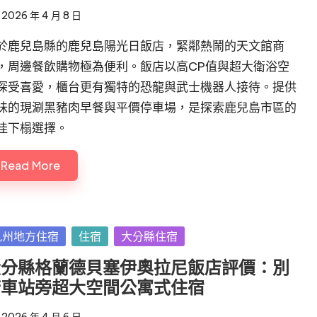
2026 年 4 月 8 日
於鹿兒島縣的鹿兒島陽光日飯店，緊鄰熱鬧的天文館商
，周邊餐飲購物極為便利。飯店以高CP值與超大衛浴空
深受喜愛，櫃台更有獨特的恐龍與武士機器人接待。提供
味的現涮黑豬肉早餐與平價停車場，是探索鹿兒島市區的
佳下榻選擇。
Read More
sted
九州地方住宿
住宿
大分縣住宿
大分縣格蘭德貝塞伊奧拉尼飯店評價：別
府車站旁超大空間公寓式住宿
2026 年 4 月 6 日