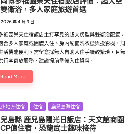
福岡博多祗園樂天住宿飯店評價：超大空
間雙衛浴，多人家庭旅遊首選
2026 年 4 月 9 日
多祗園樂天住宿飯店主打罕見的超大房型與雙衛浴配置，
適合多人家庭或團體入住。房內配備洗衣機與投影機，周
生活機能便利。需留意採無人自助入住手續較繁瑣，且無
供行李寄放服務，建議提前準備入住資料。
Read More
sted
九州地方住宿
住宿
鹿兒島縣住宿
兒島縣 鹿兒島陽光日飯店：天文館商圈
CP值住宿，恐龍武士趣味接待