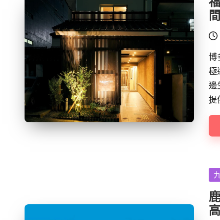
博
極
邊
提
Po
in
鹿
高