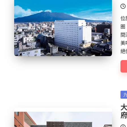
位
圈
間
美
絕
Po
in