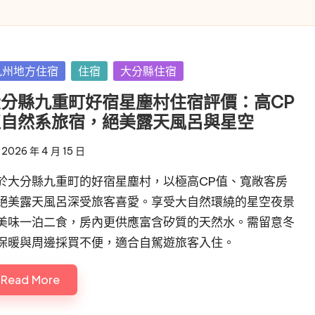
sted
九州地方住宿
住宿
大分縣住宿
分縣九重町好宿星塵村住宿評價：高CP
值自然系旅宿，絕美露天風呂與星空
2026 年 4 月 15 日
於大分縣九重町的好宿星塵村，以極高CP值、寬敞客房
絕美露天風呂深受旅客喜愛。享受大自然環繞的星空夜景
美味一泊二食，房內更供應富含矽質的天然水。需留意冬
保暖與周邊採買不便，適合自駕遊旅客入住。
Read More