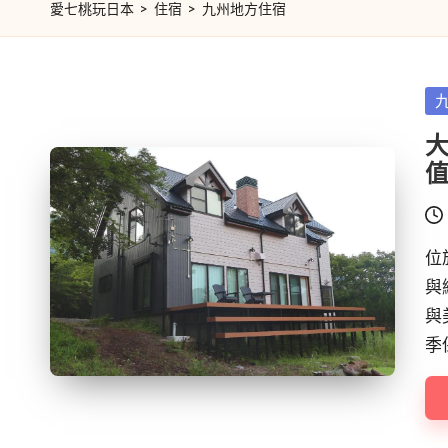
愛七桃玩日本
>
住宿
>
九州地方住宿
Po
in
大
位
與
與
季