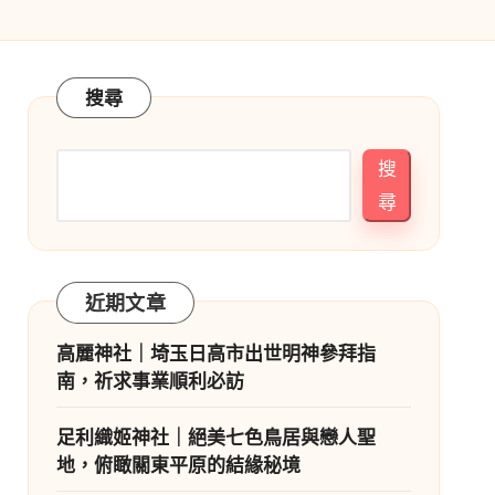
搜尋
搜
尋
近期文章
高麗神社｜埼玉日高市出世明神參拜指
南，祈求事業順利必訪
足利織姬神社｜絕美七色鳥居與戀人聖
地，俯瞰關東平原的結緣秘境