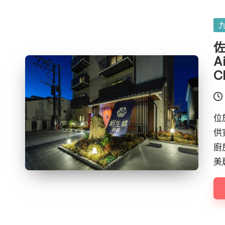
Po
in
佐
A
C
位於
供
廚
美