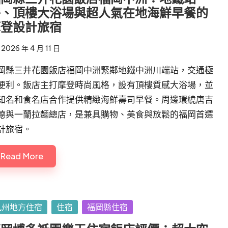
旁、頂樓大浴場與超人氣在地海鮮早餐的
摩登設計旅宿
2026 年 4 月 11 日
岡縣三井花園飯店福岡中洲緊鄰地鐵中洲川端站，交通極
便利。飯店主打摩登時尚風格，設有頂樓質感大浴場，並
知名和食名店合作提供精緻海鮮壽司早餐。周邊環繞唐吉
德與一蘭拉麵總店，是兼具購物、美食與放鬆的福岡首選
計旅宿。
Read More
sted
九州地方住宿
住宿
福岡縣住宿