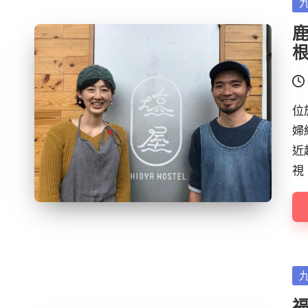
Po
in
鹿
位
婦
近
視
Po
in