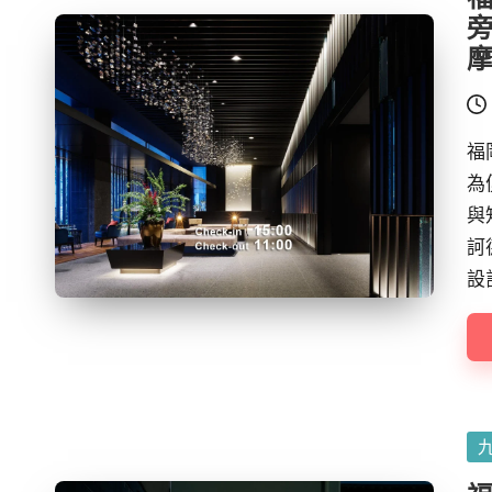
福
為
與
訶
設
Po
in