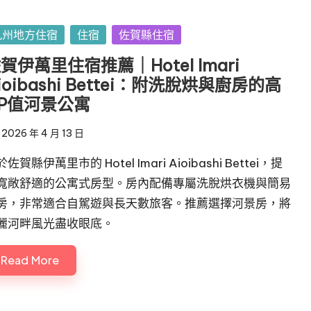
sted
九州地方住宿
住宿
佐賀縣住宿
賀伊萬里住宿推薦｜Hotel Imari
ioibashi Bettei：附洗脫烘與廚房的高
P值河景公寓
2026 年 4 月 13 日
佐賀縣伊萬里市的 Hotel Imari Aioibashi Bettei，提
寬敞舒適的公寓式房型。房內配備專屬洗脫烘衣機與簡易
房，非常適合自駕遊與長天數旅客。推薦選擇河景房，將
麗河畔風光盡收眼底。
Read More