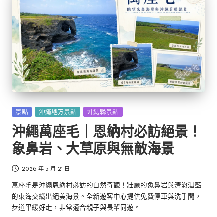
Posted
景點
沖繩地方景點
沖繩縣景點
in
沖繩萬座毛｜恩納村必訪絕景！
象鼻岩、大草原與無敵海景
2026 年 5 月 21 日
萬座毛是沖繩恩納村必訪的自然奇觀！壯麗的象鼻岩與清澈湛藍
的東海交織出絕美海景。全新遊客中心提供免費停車與洗手間，
步道平緩好走，非常適合親子與長輩同遊。