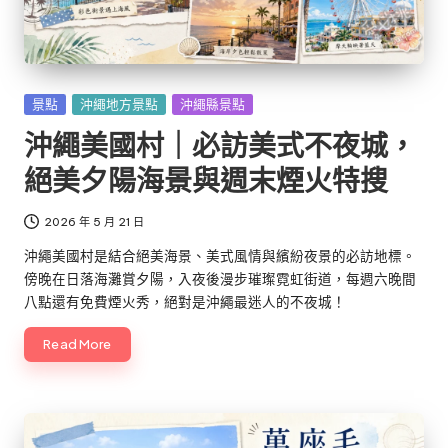
Posted
景點
沖繩地方景點
沖繩縣景點
in
沖繩美國村｜必訪美式不夜城，
絕美夕陽海景與週末煙火特搜
2026 年 5 月 21 日
沖繩美國村是結合絕美海景、美式風情與繽紛夜景的必訪地標。
傍晚在日落海灘賞夕陽，入夜後漫步璀璨霓虹街道，每週六晚間
八點還有免費煙火秀，絕對是沖繩最迷人的不夜城！
Read More