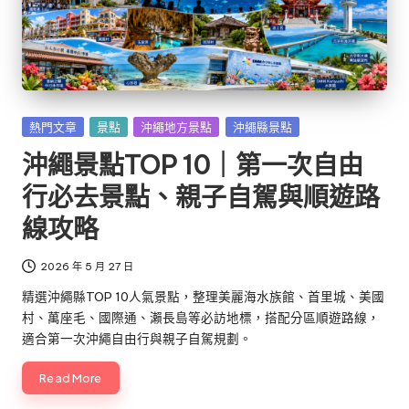
Posted
熱門文章
景點
沖繩地方景點
沖繩縣景點
in
沖繩景點TOP 10｜第一次自由
行必去景點、親子自駕與順遊路
線攻略
2026 年 5 月 27 日
精選沖繩縣TOP 10人氣景點，整理美麗海水族館、首里城、美國
村、萬座毛、國際通、瀨長島等必訪地標，搭配分區順遊路線，
適合第一次沖繩自由行與親子自駕規劃。
Read More