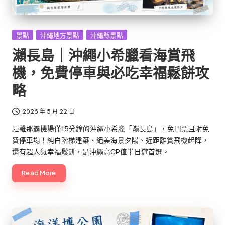
Posted
景點
沖繩地方景點
沖繩縣景點
in
瀨長島｜沖繩小希臘看海賞飛
機，免費停車與必吃幸福鬆餅攻
略
2026 年 5 月 22 日
距離那霸機場僅15分鐘的沖繩小希臘「瀨長島」，免門票且附免
費停車場！純白階梯建築、絕美海景夕陽、近距離賞飛機起降，
還有超人氣幸福鬆餅，是沖繩高CP值半日遊首選。
Read More