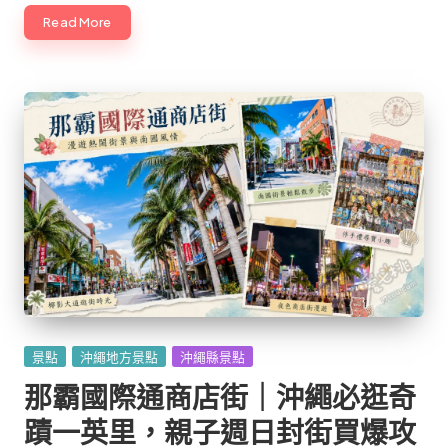
Read More
Posted
景點
沖繩地方景點
沖繩縣景點
in
那霸國際通商店街｜沖繩必逛奇
蹟一英里，親子週日封街買爆攻