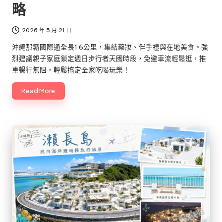
略
2026 年 5 月 21 日
沖繩那霸國際通全長1.6公里，集結藥妝、伴手禮與在地美食。強
烈建議親子家庭鎖定週日步行者天國時段，免避車流輕鬆逛，推
車暢行無阻，輕鬆搞定全家吃喝玩樂！
Read More