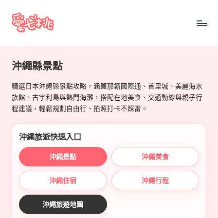
Skip
to
愛
content
七
沖繩縣景點
桃
精選日本沖繩縣景點攻略，涵蓋那霸國際通、首里城、美麗海水
玩
族館、古宇利島與熱門海灘，搭配在地美食、交通動線與親子行
日
程建議，輕鬆規劃自由行、拍照打卡不踩雷。
本
沖繩旅遊快速入口
沖繩景點
沖繩美食
沖繩住宿
沖繩行程
沖繩旅遊地圖