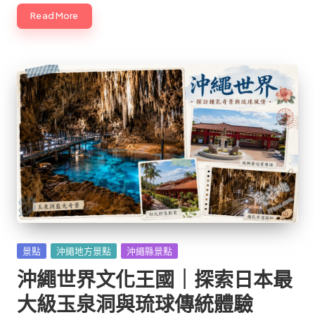
Read More
Posted
景點
沖繩地方景點
沖繩縣景點
in
沖繩世界文化王國｜探索日本最
大級玉泉洞與琉球傳統體驗