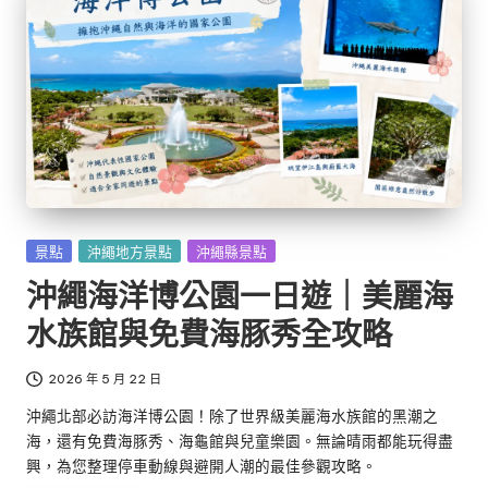
Posted
景點
沖繩地方景點
沖繩縣景點
in
沖繩海洋博公園一日遊｜美麗海
水族館與免費海豚秀全攻略
2026 年 5 月 22 日
沖繩北部必訪海洋博公園！除了世界級美麗海水族館的黑潮之
海，還有免費海豚秀、海龜館與兒童樂園。無論晴雨都能玩得盡
興，為您整理停車動線與避開人潮的最佳參觀攻略。