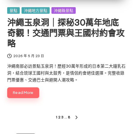
Posted
景點
沖繩地方景點
沖繩縣景點
in
沖繩玉泉洞｜探秘30萬年地底
奇觀！交通門票與王國村約會攻
略
2026 年 5 月 23 日
沖繩南部必訪景點玉泉洞！歷經30萬年形成的日本第二大鐘乳石
洞，結合琉球王國村與太鼓秀，是情侶約會絕佳選擇。完整收錄
門票優惠、交通巴士與避開人潮攻略。
Read More
文
1
2
3
...
8
NEXT
章
PAGE