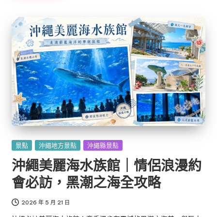
Posted
景點
沖繩地方景點
沖繩縣景點
in
沖繩美麗海水族館｜情侶浪漫約
會必訪，黑潮之海全攻略
2026 年 5 月 21 日