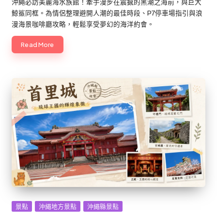
沖繩必訪美麗海水族館！牽手漫步在震撼的黑潮之海前，與巨大
鯨鯊同框。為情侶整理避開人潮的最佳時段、P7停車場指引與浪
漫海景咖啡廳攻略，輕鬆享受夢幻的海洋約會。
Read More
Posted
景點
沖繩地方景點
沖繩縣景點
in