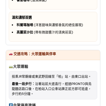
溫和濃郁首選
科爾瑪咖哩
(洋蔥甜味與濃郁香氣的絕佳展現)
高麗菜沙拉
(帶有微甜醬汁的清爽前菜)
交通攻略：大眾運輸與停車
大眾運輸
搭乘JR常磐線或東武野田線至「柏」站，由東口出站。
最後一段步行：
沿著站前大道直行，經過PRONTO與烏
龍麵店路口後，在柏站入口公車站牌正前方即可抵達，
步行約5分鐘。
自駕停車建議