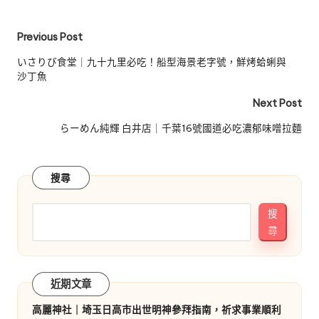
Post
Previous Post
navigation
いさりび食堂｜九十九里必吃！船型海景老字號，鮮烤蛤蜊與
沙丁魚
Next Post
らーめん純輝 白井店｜千葉16號國道必吃濃郁味噌拉麵
搜尋
搜
尋
近期文章
高麗神社｜埼玉日高市出世明神參拜指南，祈求事業順利