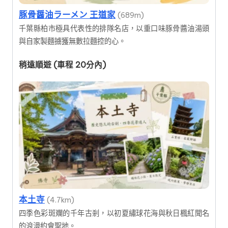
豚骨醤油ラーメン 王道家
(689m)
千葉縣柏市極具代表性的排隊名店，以重口味豚骨醬油湯頭
與自家製麵擄獲無數拉麵控的心。
稍遠順遊 (車程 20分內)
本土寺
(4.7km)
四季色彩斑斕的千年古剎，以初夏繡球花海與秋日楓紅聞名
的浪漫約會聖地。