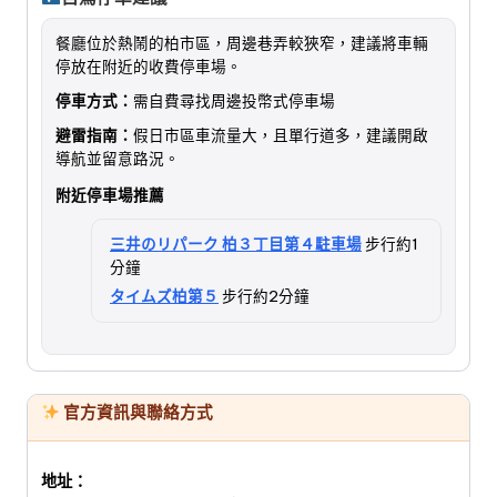
餐廳位於熱鬧的柏市區，周邊巷弄較狹窄，建議將車輛
停放在附近的收費停車場。
停車方式：
需自費尋找周邊投幣式停車場
避雷指南：
假日市區車流量大，且單行道多，建議開啟
導航並留意路況。
附近停車場推薦
三井のリパーク 柏３丁目第４駐車場
步行約1
分鐘
タイムズ柏第５
步行約2分鐘
官方資訊與聯絡方式
地址：