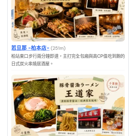
若旦那 -柏本店-
(251m)
柏站東口步行兩分鐘即達，主打完全包廂與高CP值吃到飽的
日式炭火串燒居酒屋。