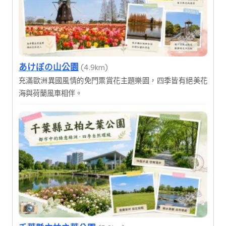
あけぼの山公園
(4.9km)
充滿歐洲異國風情的免門票賞花主題樂園，四季皆有絕美花
海與荷蘭風車相伴。