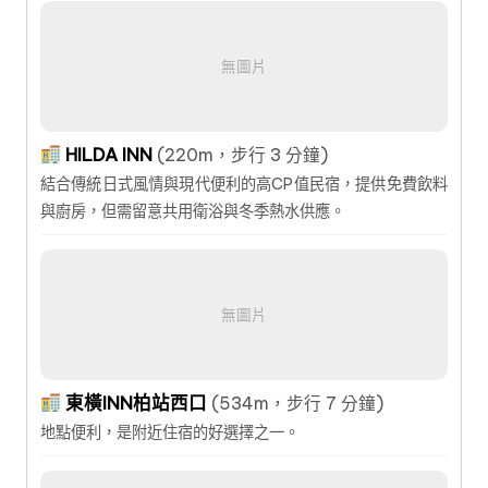
無圖片
HILDA INN
(220m，步行 3 分鐘)
結合傳統日式風情與現代便利的高CP值民宿，提供免費飲料
與廚房，但需留意共用衛浴與冬季熱水供應。
無圖片
東橫INN柏站西口
(534m，步行 7 分鐘)
地點便利，是附近住宿的好選擇之一。