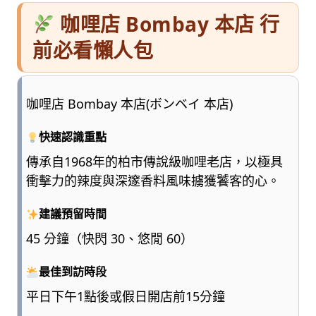
咖哩店 Bombay 本店 行
前必看懶人包
咖哩店 Bombay 本店(ボンベイ 本店)
快速認識重點
傳承自1968年的柏市傳說級咖哩老店，以極具
衝擊力的辣度與深邃香料風味擄獲饕客的心。
建議預留時間
45 分鐘（快閃 30、悠閒 60）
最佳到訪時段
平日下午1點後或假日開店前15分鐘