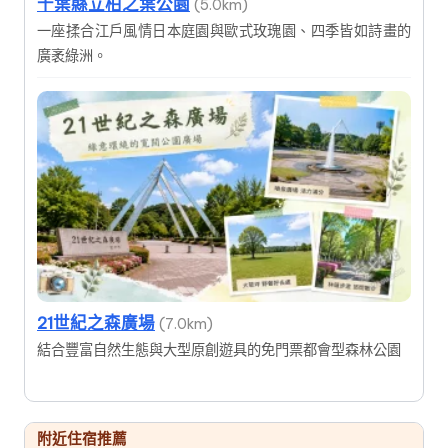
千葉縣立柏之葉公園
(5.0km)
一座揉合江戶風情日本庭園與歐式玫瑰園、四季皆如詩畫的
廣袤綠洲。
21世紀之森廣場
(7.0km)
結合豐富自然生態與大型原創遊具的免門票都會型森林公園
附近住宿推薦