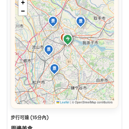
+
−
景
景
景
食
食
食
今
景
景
Leaflet
|
© OpenStreetMap contributors
步行可達 (15分內)
周邊美食