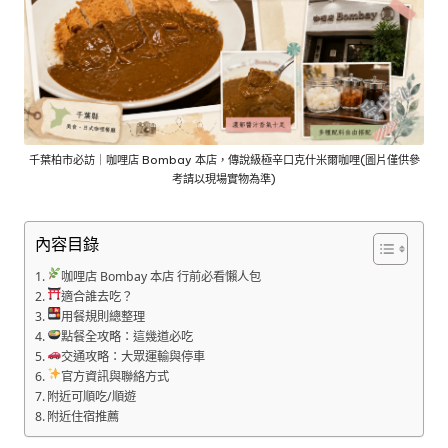
千葉柏市必訪｜咖哩店 Bombay 本店，傳說級極辛口克什米爾咖哩(圖片僅供參
考請以現場實物為準)
內容目錄
咖哩店 Bombay 本店 行前必看懶人包
適合誰去吃？
用餐規則總整理
點餐全攻略：這幾道必吃
交通攻略：大眾運輸與停車
官方資訊與聯絡方式
附近可順吃/順遊
附近住宿推薦