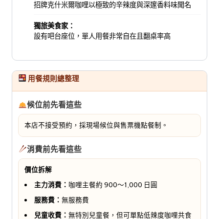
招牌克什米爾咖哩以極致的辛辣度與深邃香料味聞名
獨旅美食家：
設有吧台座位，單人用餐非常自在且翻桌率高
用餐規則總整理
候位前先看這些
本店不接受預約，採現場候位與售票機點餐制。
消費前先看這些
價位拆解
主力消費：
咖哩主餐約 900～1,000 日圓
服務費：
無服務費
兒童收費：
無特別兒童餐，但可單點低辣度咖哩共食