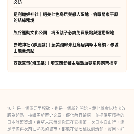
必訪
足利織姬神社｜絕美七色鳥居與戀人聖地，俯瞰關東平原
的結緣秘境
熊谷運動文化公園｜埼玉親子必訪免費景點與運動聖地
赤城神社 (群馬縣)｜絕美湖畔朱紅鳥居與啄木鳥橋，赤城
山能量景點
西武巨蛋(埼玉縣)｜埼玉西武獅主場熱血朝聖與購票指南
10 年是一個重要里程碑，也是一個新的開始。愛七桃會以這次改
版為起點，持續更新歷史文章、優化內容架構，並提供更精準的
日本旅遊資訊。希望未來無論你正在安排第一次日本自由行，還
是準備再次前往熟悉的城市，都能在愛七桃找到清楚、實用、好