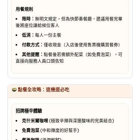
用餐規則
限時：
無明文規定，但為快節奏餐廳，建議用餐完畢
後將座位讓給候位客人
低消：
每人一份主餐
付款方式：
僅收現金（入店後使用售票機購買餐券）
其他提醒：
點餐後若需額外配菜（如免費泡菜），可
直接向服務人員口頭告知
點餐全攻略：這幾道必吃
招牌極辛體驗
克什米爾咖哩
(極致辛辣與深邃酸味的完美結合)
免費泡菜
(中和辣度的好幫手)
餐後咖啡
(溫潤解膩)