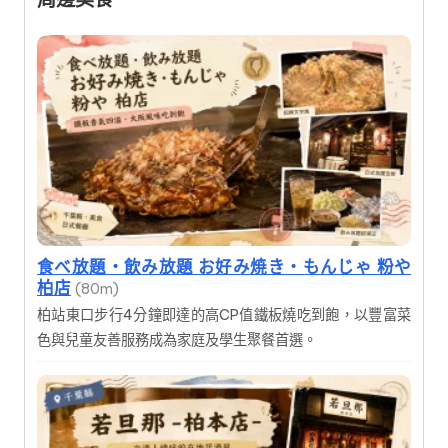
食べ放題・飲み放題 お好み焼き・もんじゃ 粉や
柏店
(80m)
柏站東口步行4分鐘即達的高CP值鐵板燒吃到飽，以豐富菜
色與兒童友善服務成為家庭及學生聚餐首選。