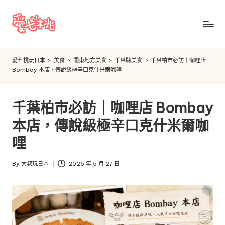
Skip
to
愛
content
七
愛七桃玩日本
>
美食
>
關東地方美食
>
千葉縣美食
>
千葉柏市必訪｜咖哩店
Bombay 本店，傳說級極辛口克什米爾咖哩
桃
玩
千葉柏市必訪｜咖哩店 Bombay
日
本店，傳說級極辛口克什米爾咖
本
哩
By
大叔玩日本
2026 年 5 月 27 日
Posted
by