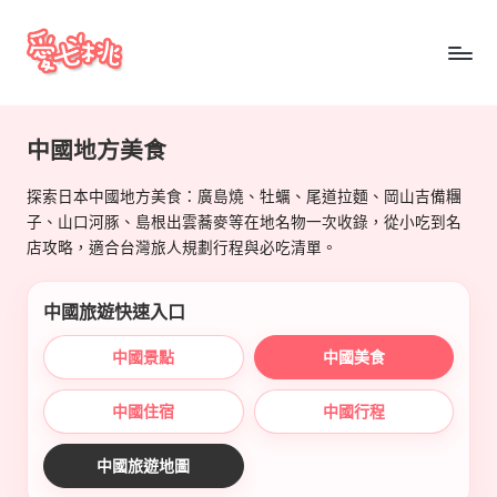
Skip
to
愛
content
七
中國地方美食
桃
探索日本中國地方美食：廣島燒、牡蠣、尾道拉麵、岡山吉備糰
玩
子、山口河豚、島根出雲蕎麥等在地名物一次收錄，從小吃到名
日
店攻略，適合台灣旅人規劃行程與必吃清單。
本
中國旅遊快速入口
中國景點
中國美食
中國住宿
中國行程
中國旅遊地圖