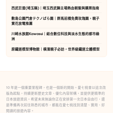
西武巨蛋(埼玉縣)｜埼玉西武獅主場熱血朝聖與購票指南
敷島公園門倉テクノばら園｜群馬前橋免費玫瑰園，親子
賞花放電推薦
川崎水族館Kawasui｜結合數位科技與淡水生態的都市綠
洲
原鐵道模型博物館｜橫濱親子必訪，世界級鐵道立體模型
10 年是一個重要里程碑，也是一個新的開始。愛七桃會以這次改
版為起點，持續更新歷史文章、優化內容架構，並提供更精準的
日本旅遊資訊。希望未來無論你正在安排第一次日本自由行，還
是準備再次前往熟悉的城市，都能在愛七桃找到清楚、實用、好
閱讀的旅遊內容。