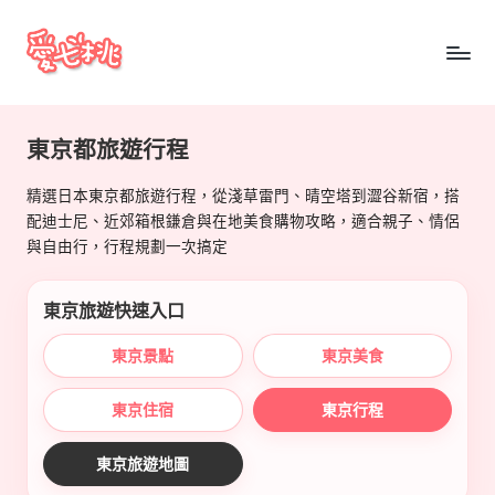
Skip
to
愛
content
七
東京都旅遊行程
桃
精選日本東京都旅遊行程，從淺草雷門、晴空塔到澀谷新宿，搭
玩
配迪士尼、近郊箱根鎌倉與在地美食購物攻略，適合親子、情侶
日
與自由行，行程規劃一次搞定
本
東京旅遊快速入口
東京景點
東京美食
東京住宿
東京行程
東京旅遊地圖