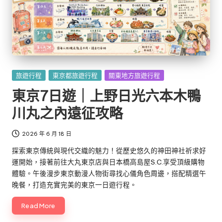
Posted
旅遊行程
東京都旅遊行程
關東地方旅遊行程
in
東京7日遊｜上野日光六本木鴨
川丸之內遠征攻略
2026 年 6 月 18 日
探索東京傳統與現代交織的魅力！從歷史悠久的神田神社祈求好
運開始，接著前往大丸東京店與日本橋高島屋S.C.享受頂級購物
體驗。午後漫步東京動漫人物街尋找心儀角色周邊，搭配精選午
晚餐，打造充實完美的東京一日遊行程。
Read More