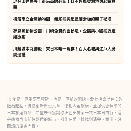
少林山達磨寺｜群馬高崎必訪！日本達摩發源地與彩繪體
驗
橫濱市立金澤動物園｜無尾熊與超長溜滑梯的親子秘境
夢見崎動物公園｜川崎免費約會秘境，企鵝與小貓熊近距
離療癒
川越城本丸御殿｜東日本唯一現存！百大名城與江戶大廣
間巡禮
10 年是一個重要里程碑，也是一個新的開始。愛七桃會以這次改
版為起點，持續更新歷史文章、優化內容架構，並提供更精準的
日本旅遊資訊。希望未來無論你正在安排第一次日本自由行，還
是準備再次前往熟悉的城市，都能在愛七桃找到清楚、實用、好
閱讀的旅遊內容。