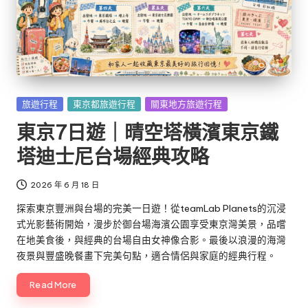
Posted
旅遊行程
東京都旅遊行程
關東地方旅遊行程
in
東京7日遊｜晴空塔橫濱東京鐵
塔迪士尼台場經典攻略
2026 年 6 月 18 日
探索東京豐洲與台場的完美一日遊！從teamLab Planets的沉浸
式光影藝術開始，漫步於御台場海濱公園享受東京灣美景，品嚐
在地美食後，與經典的台場自由女神像合影。最後以浪漫的海灣
夜景與豐盛晚餐畫下完美句點，適合情侶與家庭的經典行程。
Read More