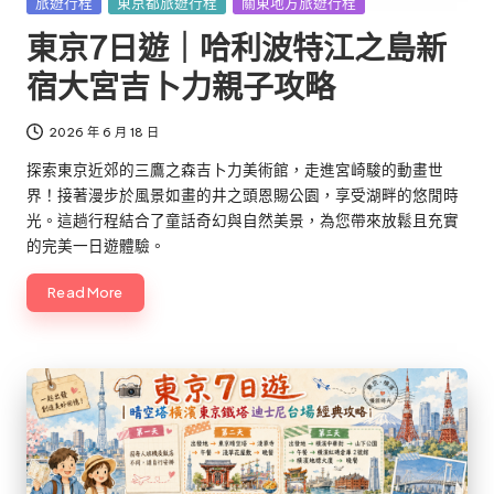
Posted
旅遊行程
東京都旅遊行程
關東地方旅遊行程
in
東京7日遊｜哈利波特江之島新
宿大宮吉卜力親子攻略
2026 年 6 月 18 日
探索東京近郊的三鷹之森吉卜力美術館，走進宮崎駿的動畫世
界！接著漫步於風景如畫的井之頭恩賜公園，享受湖畔的悠閒時
光。這趟行程結合了童話奇幻與自然美景，為您帶來放鬆且充實
的完美一日遊體驗。
Read More