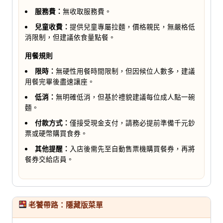
服務費：
無收取服務費。
兒童收費：
提供兒童專屬拉麵，價格親民，無嚴格低
消限制，但建議依食量點餐。
用餐規則
限時：
無硬性用餐時間限制，但因候位人數多，建議
用餐完畢後盡速讓座。
低消：
無明確低消，但基於禮貌建議每位成人點一碗
麵。
付款方式：
僅接受現金支付，請務必提前準備千元鈔
票或硬幣購買食券。
其他提醒：
入店後需先至自動售票機購買餐券，再將
餐券交給店員。
老饕帶路：隱藏版菜單