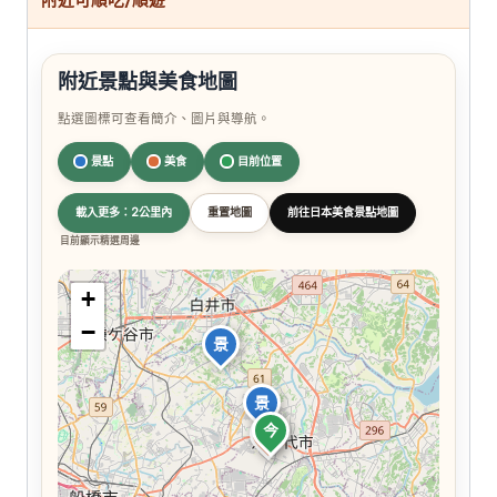
附近景點與美食地圖
點選圖標可查看簡介、圖片與導航。
景點
美食
目前位置
載入更多：2公里內
重置地圖
前往日本美食景點地圖
目前顯示精選周邊
+
−
景
景
今
食