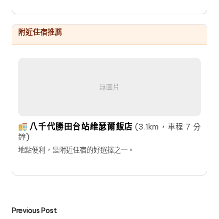
附近住宿推薦
無圖片
八千代勝田台站維瑟爾飯店
(3.1km，車程 7 分
鐘)
地點便利，是附近住宿的好選擇之一。
Post
Previous Post