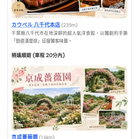
カウベル 八千代本店
(235m)
千葉縣八千代市在地深耕的超人氣洋食館，以獨創的手撕
「勁道漢堡排」征服饕客味蕾。
稍遠順遊 (車程 20分內)
京成薔薇園
(1.6km)