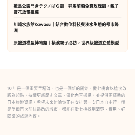
敷島公園門倉テクノばら園｜群馬前橋免費玫瑰園，親子
賞花放電推薦
川崎水族館Kawasui｜結合數位科技與淡水生態的都市綠
洲
原鐵道模型博物館｜橫濱親子必訪，世界級鐵道立體模型
10 年是一個重要里程碑，也是一個新的開始。愛七桃會以這次改
版為起點，持續更新歷史文章、優化內容架構，並提供更精準的
日本旅遊資訊。希望未來無論你正在安排第一次日本自由行，還
是準備再次前往熟悉的城市，都能在愛七桃找到清楚、實用、好
閱讀的旅遊內容。