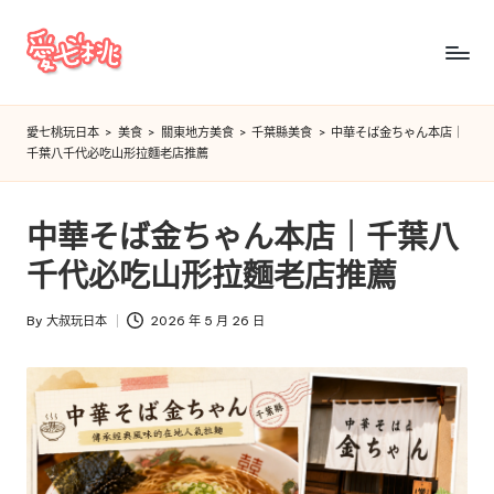
Skip
to
愛
content
七
愛七桃玩日本
>
美食
>
關東地方美食
>
千葉縣美食
>
中華そば金ちゃん本店｜
千葉八千代必吃山形拉麵老店推薦
桃
玩
中華そば金ちゃん本店｜千葉八
日
千代必吃山形拉麵老店推薦
本
By
大叔玩日本
2026 年 5 月 26 日
Posted
by