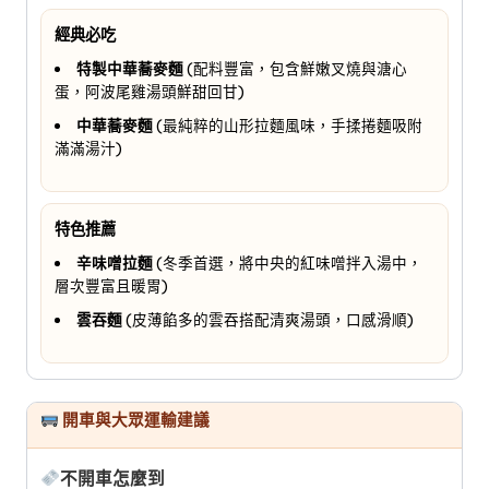
經典必吃
特製中華蕎麥麵
(配料豐富，包含鮮嫩叉燒與溏心
蛋，阿波尾雞湯頭鮮甜回甘)
中華蕎麥麵
(最純粹的山形拉麵風味，手揉捲麵吸附
滿滿湯汁)
特色推薦
辛味噌拉麵
(冬季首選，將中央的紅味噌拌入湯中，
層次豐富且暖胃)
雲吞麵
(皮薄餡多的雲吞搭配清爽湯頭，口感滑順)
開車與大眾運輸建議
不開車怎麼到