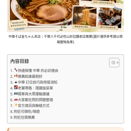
中華そば金ちゃん本店｜千葉八千代必吃山形拉麵老店推薦(圖片僅供參考請以現
場實物為準)
內容目錄
快速搞懂 中華 的必訪理由
推薦給誰最剛好
中華 訂位技巧與用餐須知
老饕帶路：隱藏版菜單
開車與大眾運輸建議
大家都在問的問題整理
官方資訊與聯絡方式
附近可順吃/順遊
附近住宿推薦