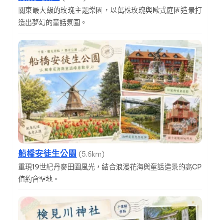
關東最大級的玫瑰主題樂園，以萬株玫瑰與歐式庭園造景打
造出夢幻的童話氛圍。
船橋安徒生公園
(5.6km)
重現19世紀丹麥田園風光，結合浪漫花海與童話造景的高CP
值約會聖地。