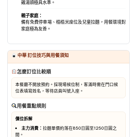
雞湯頭極具水準。
親子家庭：
備有免費停車場、榻榻米座位及兒童拉麵，用餐環境對
家庭極為友善。
中華 訂位技巧與用餐須知
怎麼訂位比較順
本餐廳不開放預約。採現場候位制，客滿時需在門口候
位表填寫姓名，等待店員叫號入座。
用餐重點規則
價位拆解
主力消費：
拉麵單價約落在850日圓至1250日圓之
間。