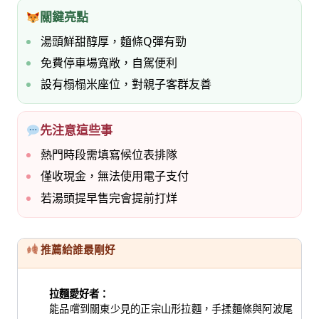
關鍵亮點
湯頭鮮甜醇厚，麵條Q彈有勁
免費停車場寬敞，自駕便利
設有榻榻米座位，對親子客群友善
先注意這些事
熱門時段需填寫候位表排隊
僅收現金，無法使用電子支付
若湯頭提早售完會提前打烊
推薦給誰最剛好
拉麵愛好者：
能品嚐到關東少見的正宗山形拉麵，手揉麵條與阿波尾