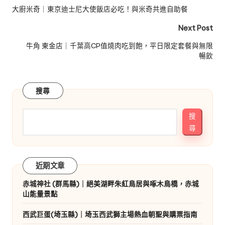
navigation
大廚米奇｜東京迪士尼大使飯店必吃！與米奇共進自助餐
Next Post
牛角 東金店｜千葉高CP值燒肉吃到飽，平日限定套餐與無限
暢飲
搜尋
搜
尋
近期文章
赤城神社 (群馬縣)｜絕美湖畔朱紅鳥居與啄木鳥橋，赤城
山能量景點
西武巨蛋(埼玉縣)｜埼玉西武獅主場熱血朝聖與購票指南