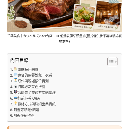
千葉美食｜カウベル みつわ台店：CP值爆表彈牙漢堡排(圖片僅供參考請以現場實
物為準)
內容目錄
重點特色總覽
適合的用餐對象一次看
訂位與現場候位實測
招牌必點菜色推薦
怎麼去？交通方式總整理
行前必看 Q&A
聯絡方式與詳細營業資訊
附近可順吃/順遊
附近住宿推薦