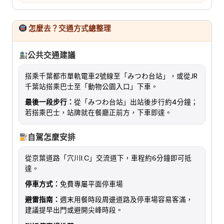
怎麼去？交通方式總整理
公共交通建議
搭乘千葉都市單軌電車2號線至「みつわ台站」，或從JR
千葉站搭乘巴士至「動物公園入口」下車。
最後一段步行：
從「みつわ台站」出站後步行約4分鐘；
若搭乘巴士，站牌就在餐廳正前方，下車即達。
自駕怎麼安排
從京葉道路「穴川I.C」交流道下，車程約6分鐘即可抵
達。
停車方式：
免費專屬平面停車場
避雷指南：
週末用餐時段周邊道路及停車場容易客滿，
建議提早出門或避開尖峰時段。