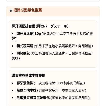
招牌必點菜色推薦
彈牙漢堡排套餐 (弾力バーグステーキ)
彈牙漢堡排180g
(招牌必點，享受在熱石上炙烤的樂
趣)
義式蔬菜湯
(使用千葉在地小農蔬菜熬煮，鮮甜解膩)
現烤麵包
(塗上奶油後夾入漢堡排，自製迷你漢堡超
美味)
漢堡排與熟成牛排雙拼
彈牙漢堡排
(一次品嚐招牌100%純牛肉的鮮甜)
熟成切塊牛排
(肉質軟嫩多汁，雙重肉感大滿足)
黑蜜黃豆粉霜淇淋聖代
(餐後必吃的完美消暑甜點)