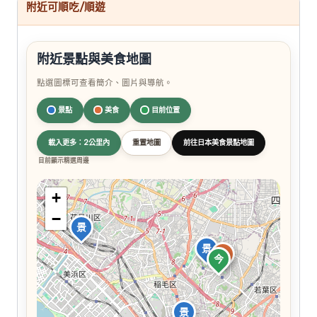
附近可順吃/順遊
附近景點與美食地圖
點選圖標可查看簡介、圖片與導航。
景點
美食
目前位置
載入更多：2公里內
重置地圖
前往日本美食景點地圖
目前顯示精選周邊
+
−
景
景
食
今
景