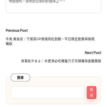
地點便利，是附近住宿的好選擇之一。
Post
Previous Post
navigation
牛角 東金店｜千葉高CP值燒肉吃到飽，平日限定套餐與無限
暢飲
Next Post
食事処やまよ｜木更津必吃爆量穴子天婦羅與星鰻蓋飯
搜尋
搜
尋