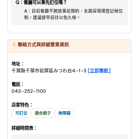
Q：餐廳可以事先訂位嗎？
A：目前餐廳不開放事前預約，全面採現場登記候位
制，建議提早前往以免久候。
聯絡方式與詳細營業資訊
地址：
千葉縣千葉市若葉區みつわ台4-1-3
[立即導航]
電話：
043-252-1100
店家特色：
可訂位
適合親子
無障礙
詳細時間表：