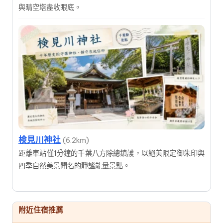
與晴空塔盡收眼底。
検見川神社
(6.2km)
距離車站僅1分鐘的千葉八方除總鎮護，以絕美限定御朱印與
四季自然美景聞名的靜謐能量景點。
附近住宿推薦