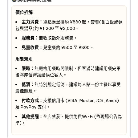
價位拆解
主力消費：
單點漢堡排約 ¥880 起，套餐(含白飯或麵
包與湯品)約 ¥1,200 至 ¥2,000。
服務費：
無收取額外服務費。
兒童收費：
兒童餐約 ¥500 至 ¥800。
用餐規則
限時：
無嚴格用餐時間限制，但客滿時建議用餐完畢
後將座位禮讓給候位客人。
低消：
無特別規定低消，建議每人點一份主餐以享受
最佳體驗。
付款方式：
支援信用卡 (VISA, Master, JCB, Amex)
及 PayPay 支付。
其他提醒：
全店禁菸，提供免費Wi-Fi (依現場公告為
準)。