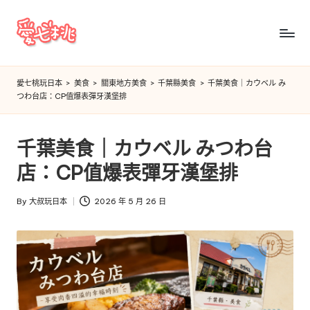
Skip
to
愛
content
七
愛七桃玩日本
>
美食
>
關東地方美食
>
千葉縣美食
>
千葉美食｜カウベル み
つわ台店：CP值爆表彈牙漢堡排
桃
玩
千葉美食｜カウベル みつわ台
日
店：CP值爆表彈牙漢堡排
本
By
大叔玩日本
2026 年 5 月 26 日
Posted
by