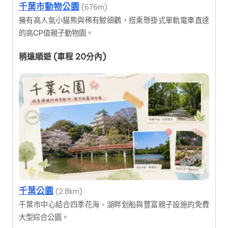
千葉市動物公園
(676m)
擁有高人氣小貓熊與稀有鯨頭鸛，搭乘懸掛式單軌電車直達
的高CP值親子動物園。
稍遠順遊 (車程 20分內)
千葉公園
(2.8km)
千葉市中心結合四季花海、湖畔划船與豐富親子設施的免費
大型綜合公園。