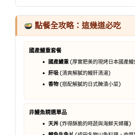
點餐全攻略：這幾道必吃
國產鰻重套餐
國產鰻重
(厚實肥美的現烤日本國產鰻
肝吸
(清爽解膩的鰻肝清湯)
香物
(搭配解膩的日式醃漬小菜)
非鰻魚精選單品
天丼
(炸得酥脆的時蔬與海鮮天婦羅)
鯉魚生魚片
(成田名物川魚料理，肉質