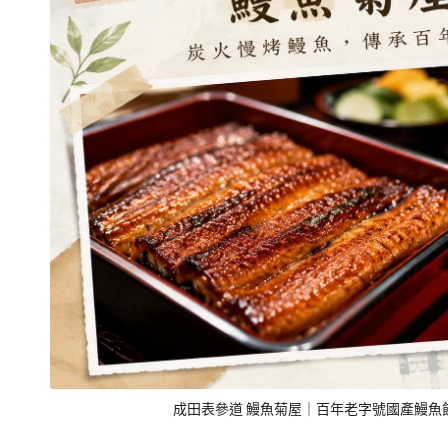
成田表參道 鰻魚菊屋｜百年老字號國產鰻魚