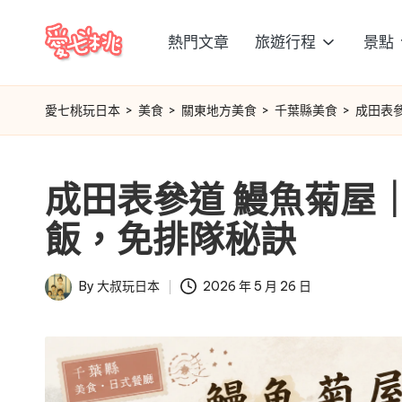
熱門文章
旅遊行程
景點
Skip
愛
to
content
七
愛七桃玩日本
>
美食
>
關東地方美食
>
千葉縣美食
>
成田表
桃
成田表參道 鰻魚菊屋
玩
飯，免排隊秘訣
日
本
By
大叔玩日本
2026 年 5 月 26 日
Posted
by