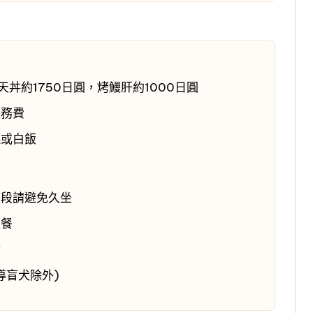
天丼約1750日圓，烤鰻肝約1000日圓
服務費
燒或白飯
時段請避免久坐
主餐
付
導盲犬除外)