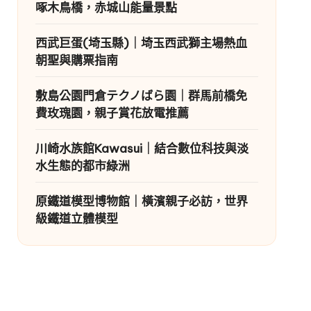
啄木鳥橋，赤城山能量景點
西武巨蛋(埼玉縣)｜埼玉西武獅主場熱血
朝聖與購票指南
敷島公園門倉テクノばら園｜群馬前橋免
費玫瑰園，親子賞花放電推薦
川崎水族館Kawasui｜結合數位科技與淡
水生態的都市綠洲
原鐵道模型博物館｜橫濱親子必訪，世界
級鐵道立體模型