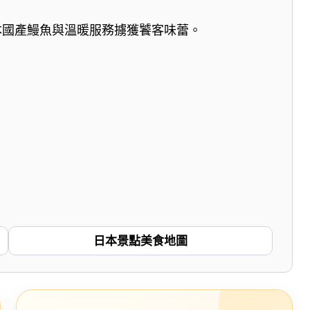
本國產鰻魚與溫暖服務擄獲饕客味蕾。
日本景點美食地圖