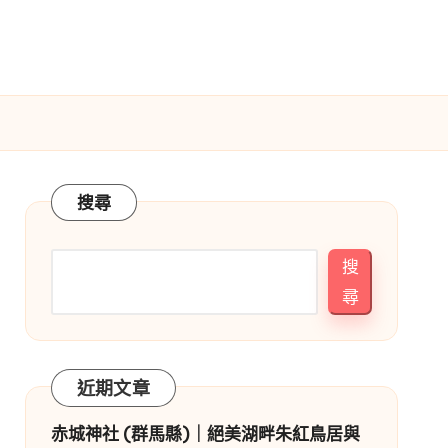
搜尋
搜
尋
近期文章
赤城神社 (群馬縣)｜絕美湖畔朱紅鳥居與