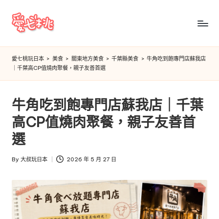
Skip
to
愛
content
七
愛七桃玩日本
>
美食
>
關東地方美食
>
千葉縣美食
>
牛角吃到飽專門店蘇我店
｜千葉高CP值燒肉聚餐，親子友善首選
桃
玩
牛角吃到飽專門店蘇我店｜千葉
日
高CP值燒肉聚餐，親子友善首
本
選
By
大叔玩日本
2026 年 5 月 27 日
Posted
by