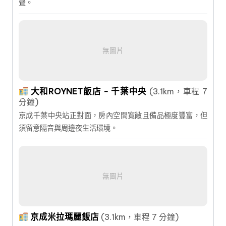
聲。
無圖片
大和ROYNET飯店 - 千葉中央
(3.1km，車程 7
分鐘)
京成千葉中央站正對面，房內空間寬敞且備品極度豐富，但
須留意隔音與周邊夜生活環境。
無圖片
京成米拉瑪麗飯店
(3.1km，車程 7 分鐘)