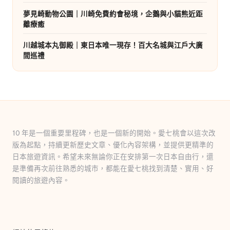
夢見崎動物公園｜川崎免費約會秘境，企鵝與小貓熊近距
離療癒
川越城本丸御殿｜東日本唯一現存！百大名城與江戶大廣
間巡禮
10 年是一個重要里程碑，也是一個新的開始。愛七桃會以這次改
版為起點，持續更新歷史文章、優化內容架構，並提供更精準的
日本旅遊資訊。希望未來無論你正在安排第一次日本自由行，還
是準備再次前往熟悉的城市，都能在愛七桃找到清楚、實用、好
閱讀的旅遊內容。