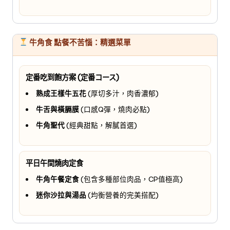
牛角食 點餐不苦惱：精選菜單
定番吃到飽方案 (定番コース)
熟成王樣牛五花
(厚切多汁，肉香濃郁)
牛舌與橫膈膜
(口感Q彈，燒肉必點)
牛角聖代
(經典甜點，解膩首選)
平日午間燒肉定食
牛角午餐定食
(包含多種部位肉品，CP值極高)
迷你沙拉與湯品
(均衡營養的完美搭配)