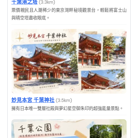
千葉港之塔
(3.3km)
票價親民且人潮稀少的東京灣畔秘境觀景台，輕鬆將富士山
與晴空塔盡收眼底。
妙見本宮 千葉神社
(3.5km)
擁有日本唯一雙層社殿與夢幻星空御朱印的超強能量景點。