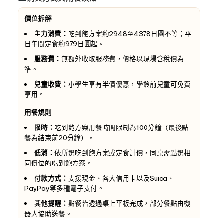
價位拆解
主力消費：
吃到飽方案約2948至4378日圓不等；平
日午間定食約979日圓起。
服務費：
無額外收取服務費，價格以現場含稅價為
準。
兒童收費：
小學生享有半價優惠，學齡前兒童可免費
享用。
用餐規則
限時：
吃到飽方案用餐時間限制為100分鐘（最後點
餐為結束前20分鐘）。
低消：
依所選吃到飽方案或定食計價，同桌需點選相
同價位的吃到飽方案。
付款方式：
支援現金、各大信用卡以及Suica、
PayPay等多種電子支付。
其他提醒：
點餐皆透過桌上平板完成，部分餐點由機
器人協助送餐。