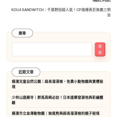
Next Post
KOUJI SANDWITCH｜千葉野田超人氣！CP值爆表巨無霸三明
治
搜尋
搜
尋
近期文章
橫濱兒童自然公園｜超長溜滑梯、免費小動物園與賞櫻秘
境
少林山達磨寺｜群馬高崎必訪！日本達摩發源地與彩繪體
驗
橫濱市立金澤動物園｜無尾熊與超長溜滑梯的親子秘境