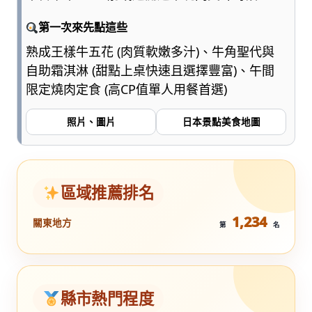
第一次來先點這些
熟成王樣牛五花 (肉質軟嫩多汁)、牛角聖代與
自助霜淇淋 (甜點上桌快速且選擇豐富)、午間
限定燒肉定食 (高CP值單人用餐首選)
照片、圖片
日本景點美食地圖
區域推薦排名
1,234
關東地方
第
名
縣市熱門程度