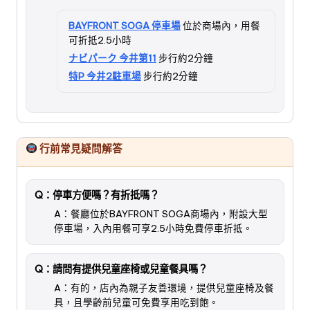
BAYFRONT SOGA 停車場
位於商場內，用餐
可折抵2.5小時
ナビパーク 今井第11
步行約2分鐘
特P 今井2駐車場
步行約2分鐘
行前常見疑問解答
Q：停車方便嗎？有折抵嗎？
A：餐廳位於BAYFRONT SOGA商場內，附設大型
停車場，入內用餐可享2.5小時免費停車折抵。
Q：請問有提供兒童座椅或兒童餐具嗎？
A：有的，店內為親子友善環境，提供兒童座椅及餐
具，且學齡前兒童可免費享用吃到飽。