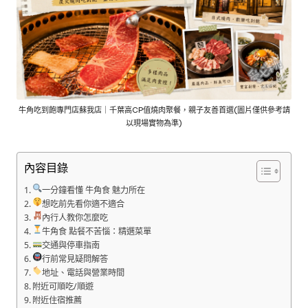
牛角吃到飽專門店蘇我店｜千葉高CP值燒肉聚餐，親子友善首選(圖片僅供參考請
以現場實物為準)
內容目錄
一分鐘看懂 牛角食 魅力所在
想吃前先看你適不適合
內行人教你怎麼吃
牛角食 點餐不苦惱：精選菜單
交通與停車指南
行前常見疑問解答
地址、電話與營業時間
附近可順吃/順遊
附近住宿推薦