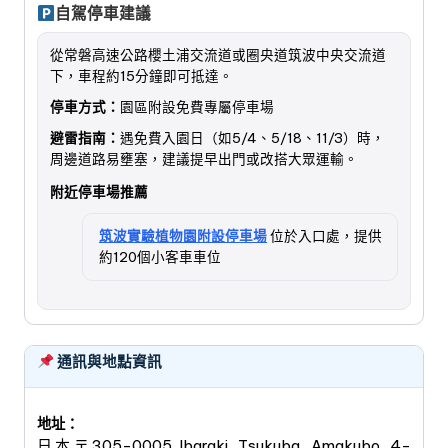
自駕停車建議
從常磐高速公路櫻土浦交流道或圈央道筑波中央交流道
下，車程約15分鐘即可抵達。
停車方式：
園區附設免費專屬停車場
避雷指南：
遇免費入園日（如5/4、5/18、11/3）時，
周邊道路易壅塞，建議提早出門或改搭大眾運輸。
附近停車場推薦
筑波實驗植物園附設停車場
位於入口處，提供
約120個小客車車位
通訊與地點資訊
地址：
日本〒305-0005 Ibaraki, Tsukuba, Amakubo, 4-