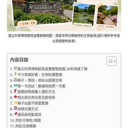
國立科學博物館筑波實驗植物園｜探索世界珍稀植物的生態秘境(圖片僅供參考請
以現場實物為準)
內容目錄
國立科學博物館筑波實驗植物園 30秒快速了解
不只表面好看：在地知識整理
親子、情侶、朋友出遊適合嗎
第一次到訪：動線與拍照一次看
避開排隊與塞人潮的方法
雨天與炎熱天氣怎麼安排
親子出遊不踩雷整理
詳細交通方式
通訊與地點資訊
附近可順吃/順遊
附近住宿推薦