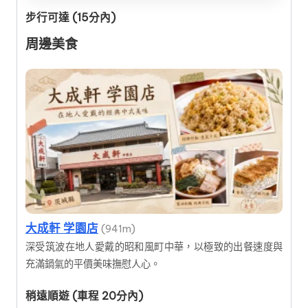
步行可達 (15分內)
周邊美食
大成軒 学園店
(941m)
深受筑波在地人愛戴的昭和風町中華，以極致的出餐速度與
充滿鍋氣的平價美味撫慰人心。
稍遠順遊 (車程 20分內)