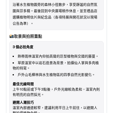
沿著水生植物園旁的森林小徑散步，享受靜謐的自然氛
圍與芬多精。最後回到中央廣場稍作休息，並至禮品店
選購植物明信片與紀念品（各項特展與開花狀況以現場
公告為準）。
取景與拍照重點
3 個必拍角度
熱帶雨林溫室內仰拍高聳的巨型植物與交錯的藤蔓。
草原溫室中以岩石造景為背景，拍攝仙人掌與多肉植
物的特寫。
戶外山毛櫸林與水生植物區的四季自然光影變化。
最佳光線時間
上午10點前或下午3點後，戶外光線較為柔和，溫室內則
有明亮的自然採光。
避開人潮技巧
溫室內部通道較窄，建議利用平日上午前往，以避開人