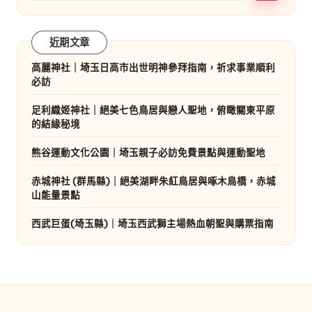
近期文章
高麗神社｜埼玉日高市出世明神參拜指南，祈求事業順利
必訪
足利織姬神社｜絕美七色鳥居與戀人聖地，俯瞰關東平原
的結緣秘境
熊谷運動文化公園｜埼玉親子必訪免費景點與運動聖地
赤城神社 (群馬縣)｜絕美湖畔朱紅鳥居與啄木鳥橋，赤城
山能量景點
西武巨蛋(埼玉縣)｜埼玉西武獅主場熱血朝聖與購票指南