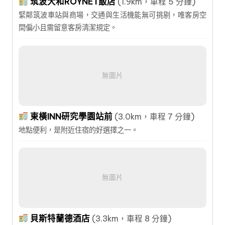
筑波大和ROYNET飯店
(1.9km，車程 5 分鐘)
緊鄰筑波車站與商場，交通與生活機能無可挑剔，唯客房空
間偏小且需留意客房清潔規定。
無圖片
東橫INN研究學園站前
(3.0km，車程 7 分鐘)
地點便利，是附近住宿的好選擇之一。
無圖片
貝斯特蘭德酒店
(3.3km，車程 8 分鐘)