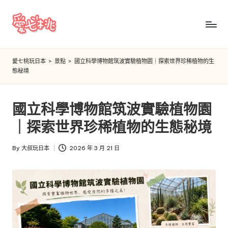
Skip
to
愛
content
七
愛七桃玩日本
>
景點
>
國立科學博物館筑波實驗植物園｜探索世界珍稀植物的生
態秘境
桃
玩
國立科學博物館筑波實驗植物園
日
｜探索世界珍稀植物的生態秘境
本
By
大叔玩日本
2026 年 3 月 21 日
Posted
by