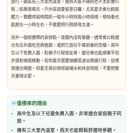
由行。園區有三大室內溫室，遇到天氣不穩時也不太影響行
程；如果是晴天，戶外區就要留意日曬，尤其夏天會比較耗
體力。整體停留時間抓一個半小時到兩小時很順，想快看也
能壓在一小時左右，不需要把行程排得太滿。
另外一個很實際的安排點，是園內沒有餐廳，通常會比較適
合先在外面吃完再進園，或把它放在午餐前後的空檔。高中
生以下免費入園，對親子行程很友善，嬰兒車也能順著平坦
步道和坡道移動。若你當天還要接續筑波站周邊行程，這裡
很適合順遊，但夏天來記得保留補水和休息時間，不要把整
天塞得太緊。
值得來的理由
高中生及以下兒童免費入園，非常適合家庭親子同
遊。
擁有三大室內溫室，雨天也能輕鬆舒適地參觀。