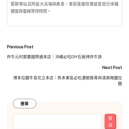
緊鄰車站且附設大浴場與桑拿，客房寬敞但需留意部分床鋪
硬度與電梯等待時間。
Post
Previous Post
navigation
炸牛元村那霸國際通本店｜沖繩必吃DIY石板烤炸牛排
Next Post
博多拉麵牛島花立本店｜熊本東區必吃濃郁豚骨與清爽梅鹽拉
麵
搜尋
搜
尋