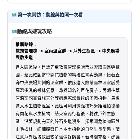
第一次到訪：動線與拍照一次看
動線與遊玩攻略
推薦路線：
教育管理棟 -> 室內溫室群 -> 戶外生態區 -> 中央廣場
與散步道
進入園區後，建議先至教育管理棟購票並索取園區導覽
圖，藉此確認當季開花植物的精確位置與動線。接著直
奔中央廣場北側的溫室群，依序進入熱帶雨林溫室感受
高溫多濕的叢林氣息，尋找知名的巨花魔芋；再轉往草
原溫室觀賞奇想天外等適應乾燥氣候的多肉植物；最後
進入水生植物溫室，此區可利用微距技巧近距離拍攝稀
有蘭花與水生植物。結束室內行程後，轉往戶外生態
區，沿著規劃完善的碎石步道漫步，探索瀕危植物區與
山毛櫸林，細細觀察日本本土植物的自然生長型態，請
注意戶外區域蚊蟲較多需做好防護。若時間充裕，建議