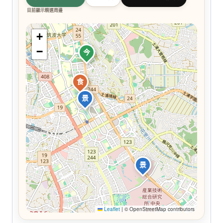
目前顯示精選周邊
+
−
今
食
景
景
Leaflet
|
© OpenStreetMap contributors