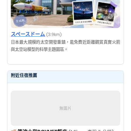
スペースドーム
(3.9km)
日本最大規模的太空開發重鎮，能免費近距離觀賞真實火箭
與太空站模型的科學主題園區。
附近住宿推薦
無圖片