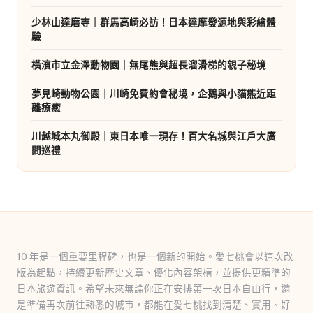
少林山達磨寺｜群馬高崎必訪！日本達摩發源地與彩繪體
驗
橫濱市立金澤動物園｜無尾熊與超長溜滑梯的親子秘境
夢見崎動物公園｜川崎免費約會秘境，企鵝與小貓熊近距
離療癒
川越城本丸御殿｜東日本唯一現存！百大名城與江戶大廣
間巡禮
10 年是一個重要里程碑，也是一個新的開始。愛七桃會以這次改
版為起點，持續更新歷史文章、優化內容架構，並提供更精準的
日本旅遊資訊。希望未來無論你正在安排第一次日本自由行，還
是準備再次前往熟悉的城市，都能在愛七桃找到清楚、實用、好