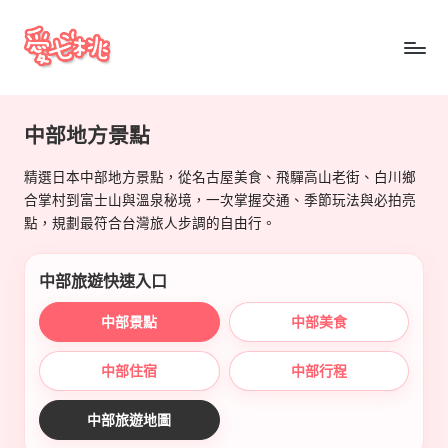
Skip
to
愛
content
七
中部地方景點
桃
精選日本中部地方景點，從名古屋美食、飛驒高山老街、白川鄉
玩
合掌村到富士山與溫泉秘境，一次掌握交通、季節玩法與必拍亮
日
點，規劃最符合台灣旅人步調的自由行。
本
中部旅遊快速入口
中部景點
中部美食
中部住宿
中部行程
中部旅遊地圖