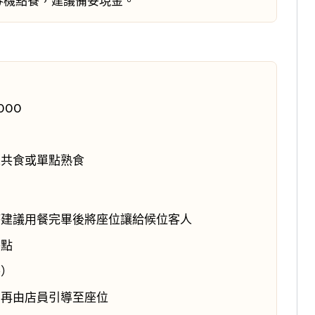
券機點餐，建議備妥現金。
000
人共食或單點熟食
時建議用餐完畢後將座位讓給候位客人
餐點
餐）
，再由店員引導至座位