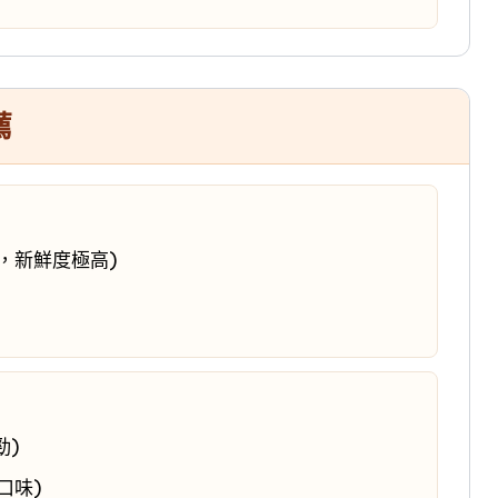
薦
，新鮮度極高)
勁)
口味)