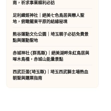
南，祈求事業順利必訪
足利織姬神社｜絕美七色鳥居與戀人聖
地，俯瞰關東平原的結緣秘境
熊谷運動文化公園｜埼玉親子必訪免費景
點與運動聖地
赤城神社 (群馬縣)｜絕美湖畔朱紅鳥居與
啄木鳥橋，赤城山能量景點
西武巨蛋(埼玉縣)｜埼玉西武獅主場熱血
朝聖與購票指南