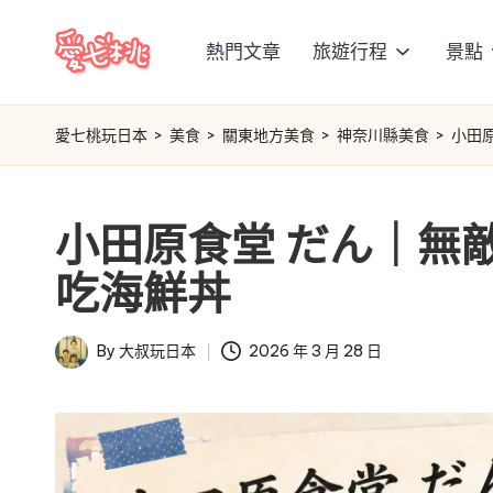
熱門文章
旅遊行程
景點
Skip
愛
to
content
七
愛七桃玩日本
>
美食
>
關東地方美食
>
神奈川縣美食
>
小田
桃
小田原食堂 だん｜無
玩
吃海鮮丼
日
本
By
大叔玩日本
2026 年 3 月 28 日
Posted
by