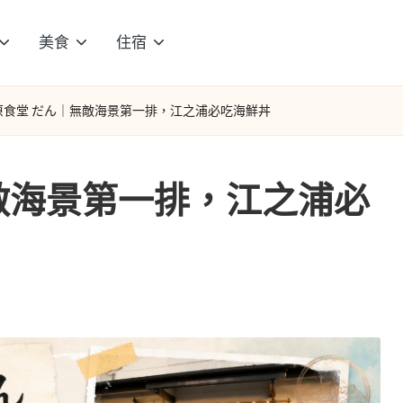
美食
住宿
原食堂 だん｜無敵海景第一排，江之浦必吃海鮮丼
敵海景第一排，江之浦必