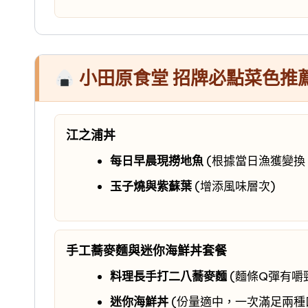
小田原食堂 招牌必點菜色推
江之浦丼
每日早晨現撈地魚
(根據當日漁獲變換
玉子燒與紫蘇葉
(增添風味層次)
手工蕎麥麵與迷你海鮮丼套餐
料理長手打二八蕎麥麵
(麵條Q彈有嚼
迷你海鮮丼
(份量適中，一次滿足兩種