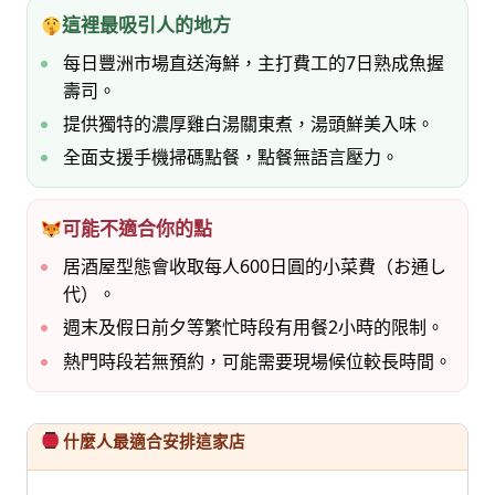
這裡最吸引人的地方
每日豐洲市場直送海鮮，主打費工的7日熟成魚握
壽司。
提供獨特的濃厚雞白湯關東煮，湯頭鮮美入味。
全面支援手機掃碼點餐，點餐無語言壓力。
可能不適合你的點
居酒屋型態會收取每人600日圓的小菜費（お通し
代）。
週末及假日前夕等繁忙時段有用餐2小時的限制。
熱門時段若無預約，可能需要現場候位較長時間。
什麼人最適合安排這家店