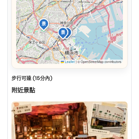
景
景
景
景
Leaflet
|
© OpenStreetMap contributors
步行可達 (15分內)
附近景點