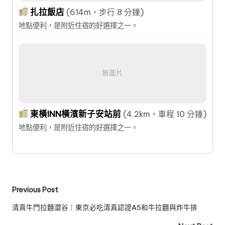
扎拉飯店
(614m，步行 8 分鐘)
地點便利，是附近住宿的好選擇之一。
無圖片
東橫INN橫濱新子安站前
(4.2km，車程 10 分鐘)
地點便利，是附近住宿的好選擇之一。
Post
Previous Post
navigation
清真牛門拉麵澀谷｜東京必吃清真認證A5和牛拉麵與炸牛排