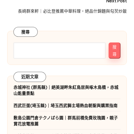
Next Post
長崎群來軒｜必比登推薦中華料理，絕品什錦麵與勾芡炒飯
搜尋
搜
尋
近期文章
赤城神社 (群馬縣)｜絕美湖畔朱紅鳥居與啄木鳥橋，赤城
山能量景點
西武巨蛋(埼玉縣)｜埼玉西武獅主場熱血朝聖與購票指南
敷島公園門倉テクノばら園｜群馬前橋免費玫瑰園，親子
賞花放電推薦