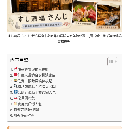
すし酒場 さんじ 新横浜店｜必吃雞白湯關東煮與熟成壽司(圖片僅供參考請以現場
實物為準)
內容目錄
快速導覽與推薦指數
什麼人最適合安排這家店
低消、限時與候位攻略
初訪怎麼點？招牌大公開
怎麼走最順？交通懶人包
常見問答集
實用資訊懶人包
附近可順吃/順遊
附近住宿推薦