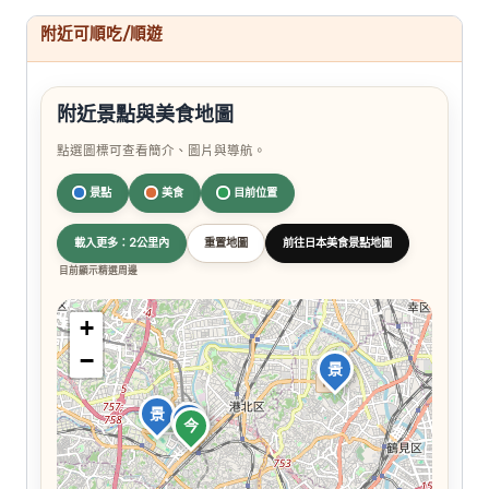
附近可順吃/順遊
附近景點與美食地圖
點選圖標可查看簡介、圖片與導航。
景點
美食
目前位置
載入更多：2公里內
重置地圖
前往日本美食景點地圖
目前顯示精選周邊
+
−
景
景
景
今