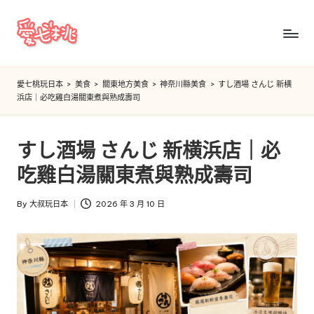
Skip
to
愛
content
七
愛七桃玩日本
>
美食
>
關東地方美食
>
神奈川縣美食
>
すし酒場 さんじ 新横
浜店｜必吃雞白湯關東煮與熟成壽司
桃
玩
すし酒場 さんじ 新横浜店｜必
日
吃雞白湯關東煮與熟成壽司
本
By
大叔玩日本
2026 年 3 月 10 日
Posted
by