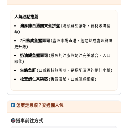
人氣必點推薦
濃厚雞白湯關東煮拼盤
(湯頭鮮甜濃郁，食材吸滿精
華)
7日熟成魚握壽司
(豐洲市場直送，經過熟成處理鮮味
更升級)
奶油鰻魚握壽司
(鰻魚的油脂與奶油完美融合，入口
即化)
生鮪魚肝
(口感獨特無腥味，是搭配清酒的絕佳小菜)
松茸蝦仁茶碗蒸
(香氣濃郁，口感滑順細緻)
怎麼走最順？交通懶人包
搭車前往方式