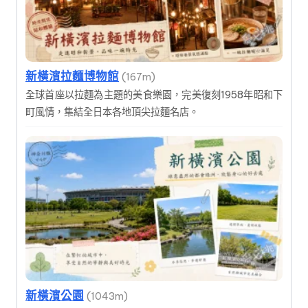
新橫濱拉麵博物館
(167m)
全球首座以拉麵為主題的美食樂園，完美復刻1958年昭和下
町風情，集結全日本各地頂尖拉麵名店。
新橫濱公園
(1043m)