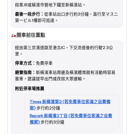
搭乘JR或橫濱市營地下鐵至新橫濱站。
最後一段步行：
從車站出口步行約3分鐘，直行至マスニ
第一ビル1樓即可抵達。
開車前往重點
經由第三京濱道路至港北IC，下交流道後約行駛2.3公
里。
停車方式：
免費停車
避雷指南：
新橫濱車站周邊及橫濱體育館有活動時容易
塞車，建議提早出門或改搭大眾運輸。
附近停車場推薦
Times 新橫濱第2 (若免費車位客滿之自費備
案)
步行約2分鐘
Repark 新橫濱2丁目 (若免費車位客滿之自費
備案)
步行約3分鐘