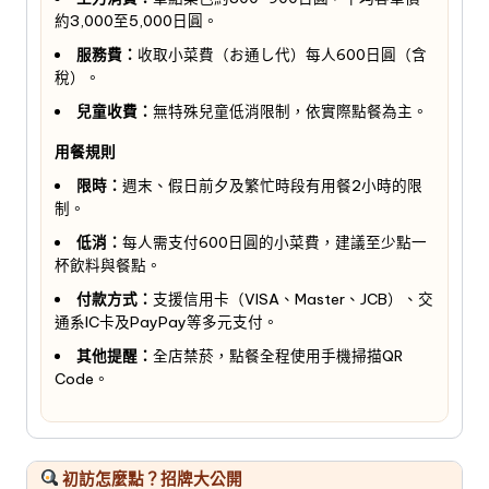
約3,000至5,000日圓。
服務費：
收取小菜費（お通し代）每人600日圓（含
稅）。
兒童收費：
無特殊兒童低消限制，依實際點餐為主。
用餐規則
限時：
週末、假日前夕及繁忙時段有用餐2小時的限
制。
低消：
每人需支付600日圓的小菜費，建議至少點一
杯飲料與餐點。
付款方式：
支援信用卡（VISA、Master、JCB）、交
通系IC卡及PayPay等多元支付。
其他提醒：
全店禁菸，點餐全程使用手機掃描QR
Code。
初訪怎麼點？招牌大公開