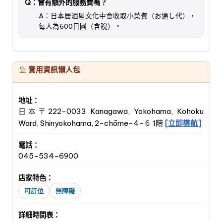
Q：會有額外的服務費嗎？
A：日本居酒屋文化中會收取小菜費（お通し代），
每人為600日圓（含稅）。
實用資訊懶人包
地址：
日本〒222-0033 Kanagawa, Yokohama, Kohoku
Ward, Shinyokohama, 2-chōme−4−６ 1階
[立即導航]
電話：
045-534-6900
店家特色：
可訂位
無障礙
詳細時間表：