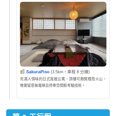
SakuraPiso
(3.5km，車程 8 分鐘)
充滿人情味的日式寬敞公寓，頂樓可飽覽櫻島火山，
唯需留意無電梯且停車空間較考驗技術。