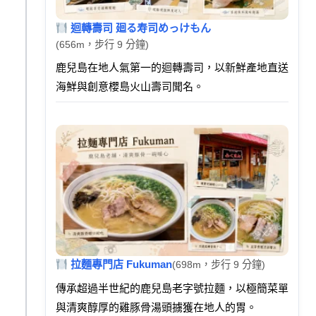
迴轉壽司 廻る寿司めっけもん
(656m，步行 9 分鐘)
鹿兒島在地人氣第一的迴轉壽司，以新鮮產地直送
海鮮與創意櫻島火山壽司聞名。
拉麵專門店 Fukuman
(698m，步行 9 分鐘)
傳承超過半世紀的鹿兒島老字號拉麵，以極簡菜單
與清爽醇厚的雞豚骨湯頭擄獲在地人的胃。