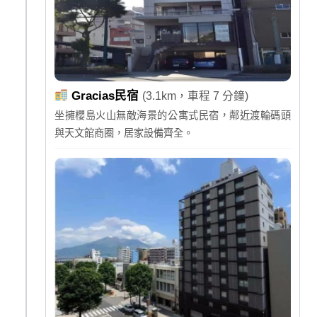
Gracias民宿
(3.1km，車程 7 分鐘)
坐擁櫻島火山無敵海景的公寓式民宿，鄰近渡輪碼頭
與天文館商圈，居家設備齊全。