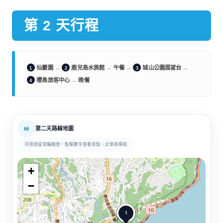
第 2 天行程
仙巖園
→
鹿兒島水族館
→
午餐
→
城山公園展望台
→
1
2
3
櫻島旅客中心
→
晚餐
4
第二天路線地圖
可用滑鼠滾輪縮放，點擊數字查看景點、文章與導航
+
−
1