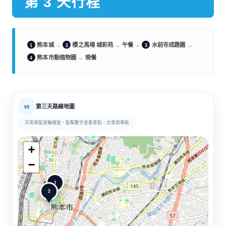
第 3 天行程
熊本城
→
櫻之馬場 城彩苑
→
午餐
→
水前寺成趣園
→
1
2
3
熊本市動植物園
→
晚餐
4
第三天路線地圖
可用滑鼠滾輪縮放，點擊數字查看景點、文章與導航
+
−
1
2