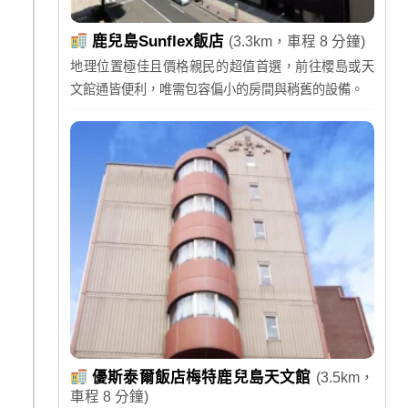
鹿兒島Sunflex飯店
(3.3km，車程 8 分鐘)
地理位置極佳且價格親民的超值首選，前往櫻島或天
文館通皆便利，唯需包容偏小的房間與稍舊的設備。
優斯泰爾飯店梅特鹿兒島天文館
(3.5km，
車程 8 分鐘)