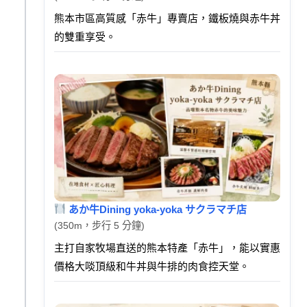
熊本市區高質感「赤牛」專賣店，鐵板燒與赤牛丼
的雙重享受。
あか牛Dining yoka-yoka サクラマチ店
(350m，步行 5 分鐘)
主打自家牧場直送的熊本特產「赤牛」，能以實惠
價格大啖頂級和牛丼與牛排的肉食控天堂。