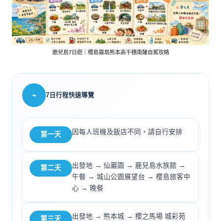
鹿兒島7日遊｜櫻島霧島熊本高千穗南薩自駕攻略
⌁
7日行程快速導覽
因每人班機及飯店不同，請自行安排
第一天
出發地 → 仙巖園 → 鹿兒島水族館 →
第二天
午餐 → 城山公園展望台 → 櫻島旅客中
心 → 晚餐
出發地 → 熊本城 → 櫻之馬場 城彩苑
第三天