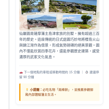
仙巖園是薩摩藩主島津家族的別墅，擁有超過三百
年的歷史。這座傳統的日式庭園巧妙地將櫻島火山
與錦江灣作為借景，形成氣勢磅礡的絕美景觀。園
內不僅能欣賞四季花卉，還能參觀歷史建築，感受
濃厚的武家文化氣息。
下一個地點的車程或移動時間約 15 分鐘 ｜
建議停
留 90 分鐘
小提醒：
必吃名物「兩棒餅」，並推薦參觀御
殿內部體驗藩主生活。