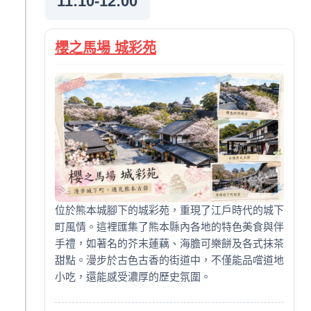
11:10-12:00
櫻之馬場 城彩苑
位於熊本城腳下的城彩苑，重現了江戶時代的城下
町風情。這裡匯集了熊本縣內各地的特色美食與伴
手禮，如著名的芥末蓮藕、海膽可樂餅及各式抹茶
甜點。漫步於古色古香的街道中，不僅能品嚐道地
小吃，還能感受濃厚的歷史氛圍。