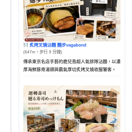
炙烤叉燒沾麵 麵步vagabond
(647m，步行 9 分鐘)
傳承東京名店手藝的鹿兒島超人氣排隊沾麵，以濃
厚海鮮豚骨湯頭與霸氣厚切炙烤叉燒收服饕客。