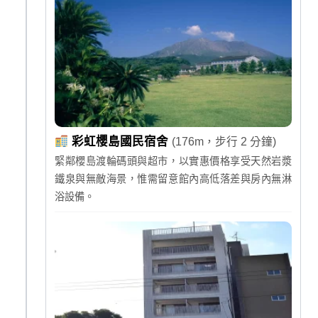
彩虹櫻島國民宿舍
(176m，步行 2 分鐘)
緊鄰櫻島渡輪碼頭與超市，以實惠價格享受天然岩漿
鐵泉與無敵海景，惟需留意館內高低落差與房內無淋
浴設備。