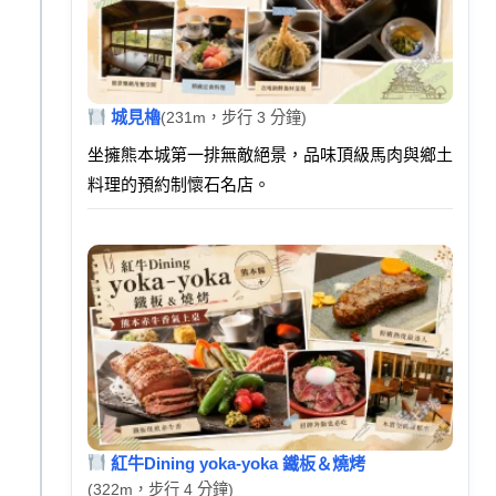
城見櫓
(231m，步行 3 分鐘)
坐擁熊本城第一排無敵絕景，品味頂級馬肉與鄉土
料理的預約制懷石名店。
紅牛Dining yoka-yoka 鐵板＆燒烤
(322m，步行 4 分鐘)