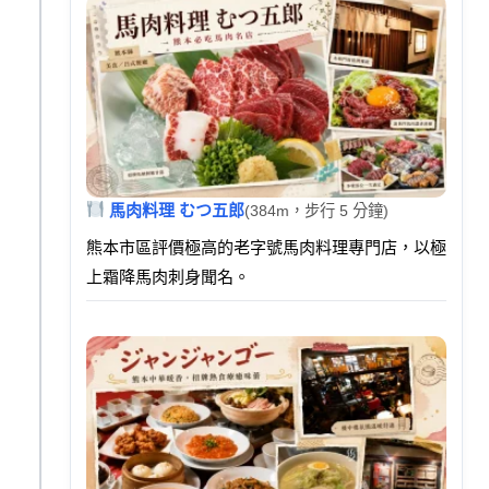
馬肉料理 むつ五郎
(384m，步行 5 分鐘)
熊本市區評價極高的老字號馬肉料理專門店，以極
上霜降馬肉刺身聞名。