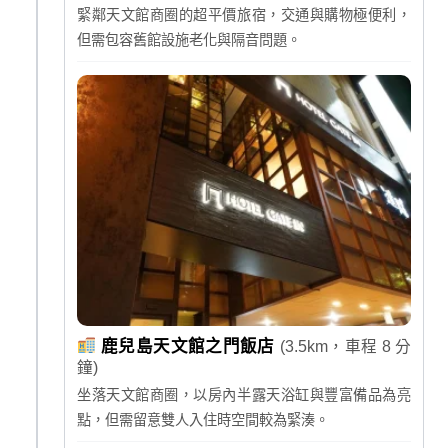
緊鄰天文館商圈的超平價旅宿，交通與購物極便利，
但需包容舊館設施老化與隔音問題。
鹿兒島天文館之門飯店
(3.5km，車程 8 分
鐘)
坐落天文館商圈，以房內半露天浴缸與豐富備品為亮
點，但需留意雙人入住時空間較為緊湊。