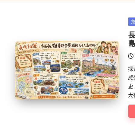
Po
in
探
感
史
大