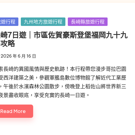
sted
旅遊行程
九州地方旅遊行程
長崎縣旅遊行程
長崎7日遊｜市區佐賀豪斯登堡福岡九十九
島攻略
2026 年 6 月 16 日
索長崎的異國風情與歷史軌跡！本行程帶您漫步哥拉巴園
受西洋建築之美，參觀軍艦島數位博物館了解近代工業歷
，午後於水濱森林公園散步，傍晚登上稻佐山將世界新三
夜景盡收眼底，享受充實的長崎一日遊。
Read More