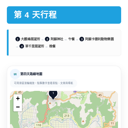
第 4 天行程
大觀峰展望所
→
阿蘇神社
→
午餐
→
阿蘇卡德利動物樂園
1
2
3
→
草千里展望所
→
晚餐
4
第四天路線地圖
可用滑鼠滾輪縮放，點擊數字查看景點、文章與導航
1
+
−