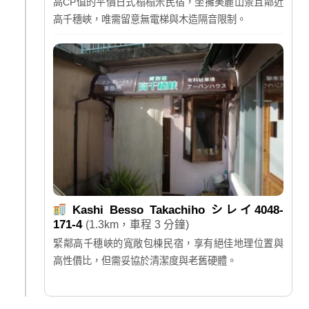
高CP值的平價日式榻榻米民宿，坐擁美麗山景且鄰近
高千穗峽，唯需留意無電梯與木造隔音限制。
Kashi Besso Takachiho シレイ4048-
171-4
(1.3km，車程 3 分鐘)
緊鄰高千穗峽的寬敞包棟民宿，享有絕佳地理位置與
高性價比，但需妥協於清潔度與老舊硬體。