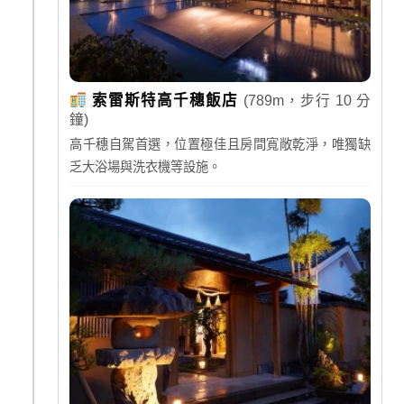
索雷斯特高千穗飯店
(789m，步行 10 分
鐘)
高千穗自駕首選，位置極佳且房間寬敞乾淨，唯獨缺
乏大浴場與洗衣機等設施。