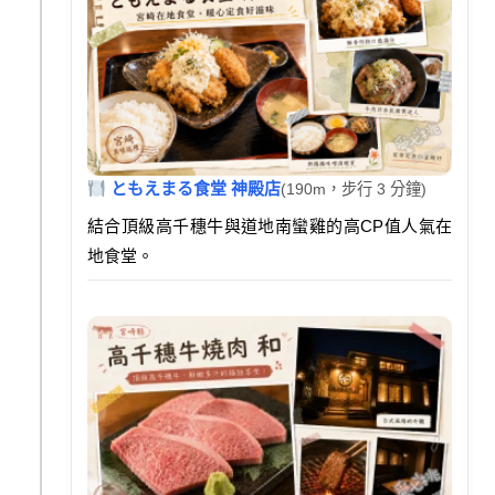
ともえまる食堂 神殿店
(190m，步行 3 分鐘)
結合頂級高千穗牛與道地南蠻雞的高CP值人氣在
地食堂。