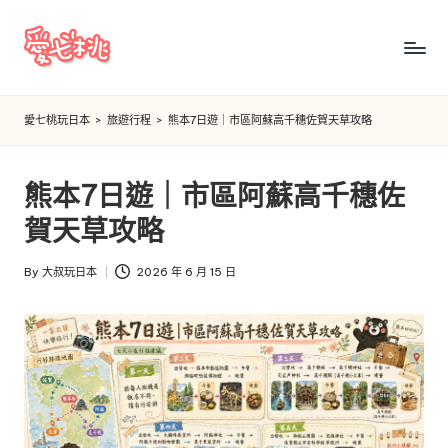
Skip
to
愛
content
七
愛七桃玩日本
>
旅遊行程
>
熊本7日遊｜市區阿蘇高千穗佐賀天草攻略
桃
玩
熊本7日遊｜市區阿蘇高千穗佐
日
賀天草攻略
本
By
大叔玩日本
2026 年 6 月 15 日
Posted
by