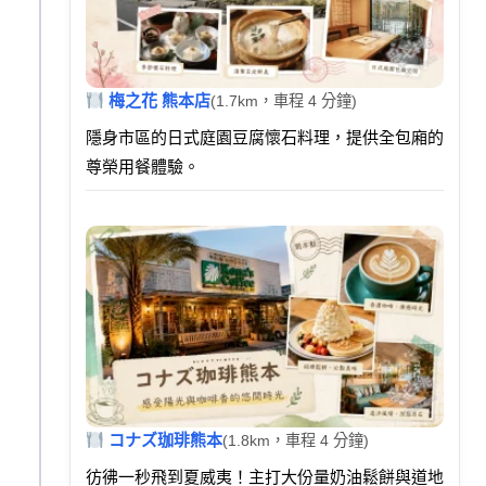
梅之花 熊本店
(1.7km，車程 4 分鐘)
隱身市區的日式庭園豆腐懷石料理，提供全包廂的
尊榮用餐體驗。
コナズ珈琲熊本
(1.8km，車程 4 分鐘)
彷彿一秒飛到夏威夷！主打大份量奶油鬆餅與道地