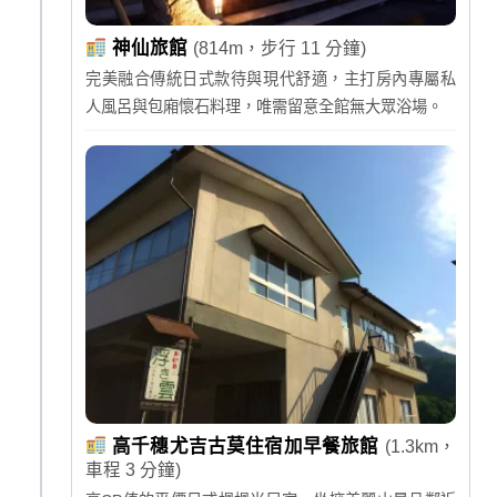
神仙旅館
(814m，步行 11 分鐘)
完美融合傳統日式款待與現代舒適，主打房內專屬私
人風呂與包廂懷石料理，唯需留意全館無大眾浴場。
高千穗尤吉古莫住宿加早餐旅館
(1.3km，
車程 3 分鐘)