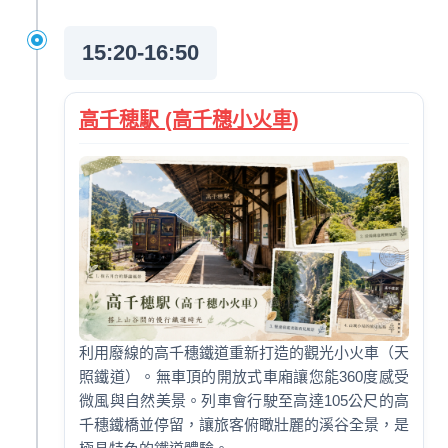
15:20-16:50
高千穂駅 (高千穗小火車)
利用廢線的高千穗鐵道重新打造的觀光小火車（天
照鐵道）。無車頂的開放式車廂讓您能360度感受
微風與自然美景。列車會行駛至高達105公尺的高
千穗鐵橋並停留，讓旅客俯瞰壯麗的溪谷全景，是