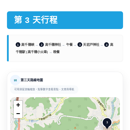
第 3 天行程
高千穗峽
→
高千穗神社
→
午餐
→
天岩戸神社
→
高
1
2
3
4
千穂駅 (高千穗小火車)
→
晚餐
第三天路線地圖
可用滑鼠滾輪縮放，點擊數字查看景點、文章與導航
+
−
3