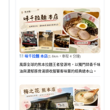
味千拉麵 本店
(1.6km，車程 4 分鐘)
風靡全球的熊本拉麵王者發源地，以獨門蒜香千味
油與濃郁豚骨湯頭收服饕客味蕾的經典總本山。