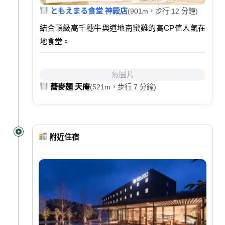
ともえまる食堂 神殿店
(901m，步行 12 分鐘)
結合頂級高千穗牛與道地南蠻雞的高CP值人氣在
地食堂。
無圖片
蕎麥麵 天庵
(521m，步行 7 分鐘)
附近住宿