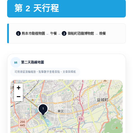
第 2 天行程
熊本市動植物園
→
午餐
→
御船町恐龍博物館
→
晚餐
1
2
第二天路線地圖
可用滑鼠滾輪縮放，點擊數字查看景點、文章與導航
+
−
1