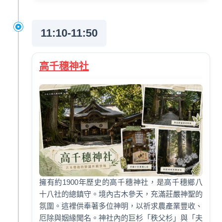
11:10-11:50
高千穗神社
擁有約1900年歷史的高千穗神社，是高千穗鄉八
十八社的總鎮守。境內古木參天，充滿莊嚴神聖的
氛圍。這裡供奉著多位神明，以祈求農產業豐收、
厄除與姻緣聞名。神社內的巨杉「秩父杉」與「夫