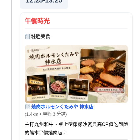
12:25-13:25
午餐時光
附近美食
焼肉ホルモンくたみや 神水店
(1.4km，車程 3 分鐘)
主打九州和牛、桌上型檸檬沙瓦與高CP值吃到飽
的熊本平價燒肉店。