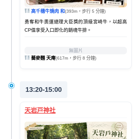
高千穗牛燒肉 和
(393m，步行 5 分鐘)
勇奪和牛奧運總理大臣獎的頂級宮崎牛，以超高
CP值享受入口即化的銷魂牛排。
無圖片
蕎麥麵 天庵
(617m，步行 8 分鐘)
13:20-15:00
天岩戸神社