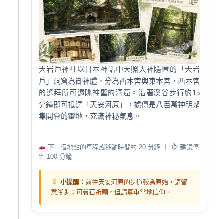
天岩戶神社以日本神話中天照大神隱匿的「天岩
戶」洞窟為御神體。分為西本宮與東本宮，西本宮
的遙拜所可遠眺神聖的洞窟。沿著溪谷步行約15
分鐘即可抵達「天安河原」，據傳是八百萬神明聚
集開會的靈地，充滿神秘氣息。
下一個地點的車程或移動時間約 20 分鐘 ｜
建議停
留 100 分鐘
小提醒：
前往天安河原的步道較為原始，請留
意腳步；可疊石祈願，但請尊重當地信仰。