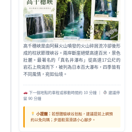
高千穗峽是由阿蘇火山噴發的火山碎屑流冷卻後形
成的柱狀節理峽谷。兩岸斷崖絕壁高達百米，景色
壯麗。最著名的「真名井瀑布」從高達17公尺的
岩石上飛瀉而下，被列為日本百大瀑布，四季皆有
不同風情，宛如仙境。
下一個地點的車程或移動時間約 10 分鐘 ｜
建議停
留 90 分鐘
小提醒：
若想體驗峽谷划船，建議提前上網預
約以免向隅；步道較濕滑請小心腳步。