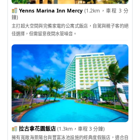
Yenns Marina Inn Mercy
(1.2km，車程 3 分
鐘)
主打超大空間與完備家電的公寓式飯店，自駕與親子客的絕
佳選擇，但需留意夜間水管噪音。
拉古拿花園飯店
(1.3km，車程 3 分鐘)
擁有寬敞海景陽台與豐富泳池設施的經典度假飯店，適合自