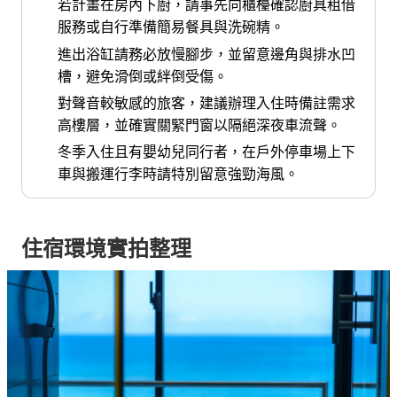
若計畫在房內下廚，請事先向櫃檯確認廚具租借
服務或自行準備簡易餐具與洗碗精。
進出浴缸請務必放慢腳步，並留意邊角與排水凹
槽，避免滑倒或絆倒受傷。
對聲音較敏感的旅客，建議辦理入住時備註需求
高樓層，並確實關緊門窗以隔絕深夜車流聲。
冬季入住且有嬰幼兒同行者，在戶外停車場上下
車與搬運行李時請特別留意強勁海風。
住宿環境實拍整理