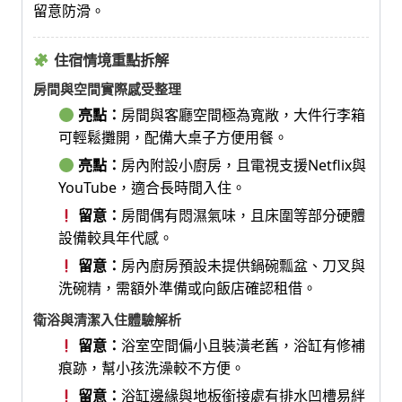
留意防滑。
住宿情境重點拆解
房間與空間實際感受整理
亮點：
房間與客廳空間極為寬敞，大件行李箱
可輕鬆攤開，配備大桌子方便用餐。
亮點：
房內附設小廚房，且電視支援Netflix與
YouTube，適合長時間入住。
留意：
房間偶有悶濕氣味，且床圍等部分硬體
設備較具年代感。
留意：
房內廚房預設未提供鍋碗瓢盆、刀叉與
洗碗精，需額外準備或向飯店確認租借。
衛浴與清潔入住體驗解析
留意：
浴室空間偏小且裝潢老舊，浴缸有修補
痕跡，幫小孩洗澡較不方便。
留意：
浴缸邊緣與地板銜接處有排水凹槽易絆