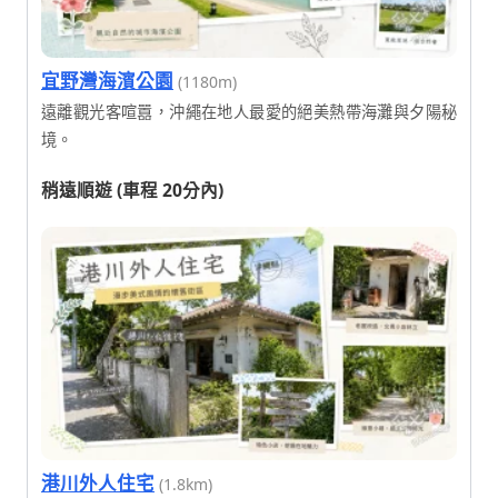
宜野灣海濱公園
(1180m)
遠離觀光客喧囂，沖繩在地人最愛的絕美熱帶海灘與夕陽秘
境。
稍遠順遊 (車程 20分內)
港川外人住宅
(1.8km)