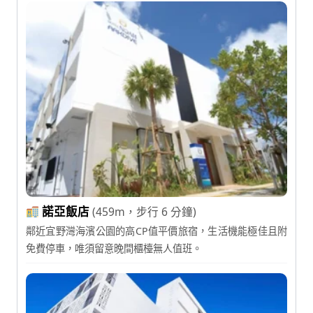
諾亞飯店
(459m，步行 6 分鐘)
鄰近宜野灣海濱公園的高CP值平價旅宿，生活機能極佳且附
免費停車，唯須留意晚間櫃檯無人值班。