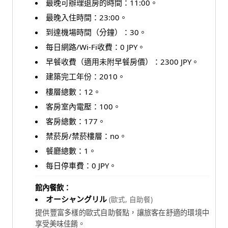
最晚可辦理退房的時間：11:00。
最晚入住時間：23:00。
到達機場時間（分鐘）：30。
每日網路/Wi-Fi收費：0 JPY。
早餐收費（適用未附早餐房價）：2300 JPY。
建築完工年份：2010。
樓層總數：12。
客房室內電壓：100。
客房總數：177。
禁菸房/禁菸樓層：no。
餐廳總數：1。
每日停車費：0 JPY。
館內餐飲：
オーシャングリル
(歐式, 自助餐)
提供豐富多樣的歐式自助餐點，讓旅客在舒適的環境中
享受美味佳餚。