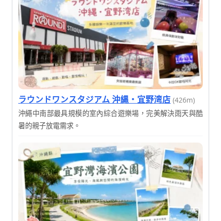
ラウンドワンスタジアム 沖縄・宜野湾店
(426m)
沖繩中南部最具規模的室內綜合遊樂場，完美解決雨天與酷
暑的親子放電需求。