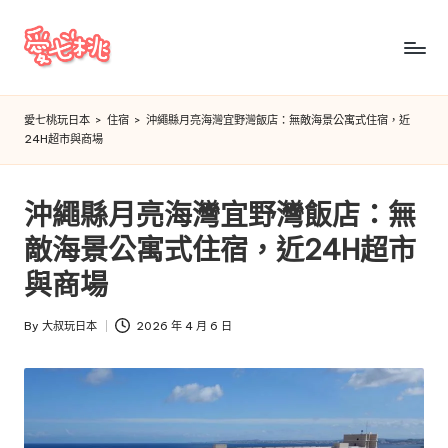
Skip
to
愛
content
七
愛七桃玩日本
>
住宿
>
沖繩縣月亮海灣宜野灣飯店：無敵海景公寓式住宿，近
24H超市與商場
桃
玩
沖繩縣月亮海灣宜野灣飯店：無
日
敵海景公寓式住宿，近24H超市
本
與商場
By
大叔玩日本
2026 年 4 月 6 日
Posted
by