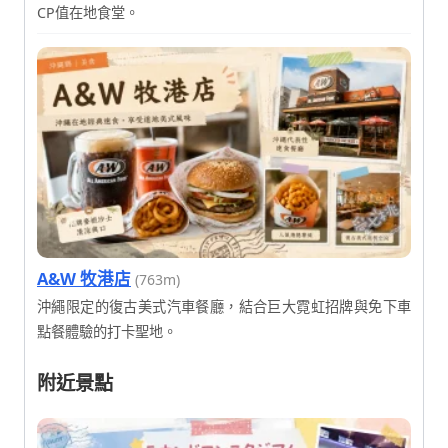
CP值在地食堂。
A&W 牧港店
(763m)
沖繩限定的復古美式汽車餐廳，結合巨大霓虹招牌與免下車
點餐體驗的打卡聖地。
附近景點