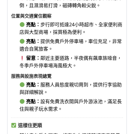
倒，且濕滑易打滑，磁磚轉角較尖銳。
位置與交通實住觀察
亮點：
步行即可抵達24小時超市、全家便利商
店與大型商場，採買極為便利。
亮點：
提供免費戶外停車場，車位充足，非常
適合自駕旅客。
留意：
鄰近主要道路，半夜偶有飆車族噪音，
冬季戶外停車場海風極大。
服務與設施表現總覽
亮點：
服務人員態度親切周到，提供行李協助
與詳細解說。
亮點：
設有免費洗衣間與戶外游泳池，滿足長
住與親子玩水需求。
這樣住更順