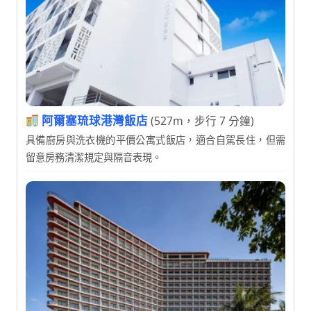
阿爾塞琉球港灣飯店
(527m，步行 7 分鐘)
具備廚房與洗衣機的平價公寓式飯店，適合自駕長住，但需
留意房務清潔規定與隔音表現。