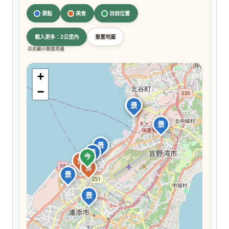
景點
美食
目前位置
載入更多：2公里內
重置地圖
目前顯示精選周邊
+
−
景
景
景
景
景
今
食
食
景
景