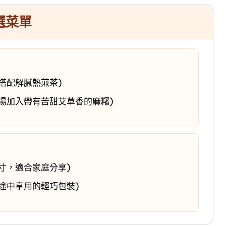
選菜單
搭配解膩熱煎茶)
湯加入帶有苦甜艾草香的麻糬)
寸，適合家庭分享)
途中享用的輕巧包裝)