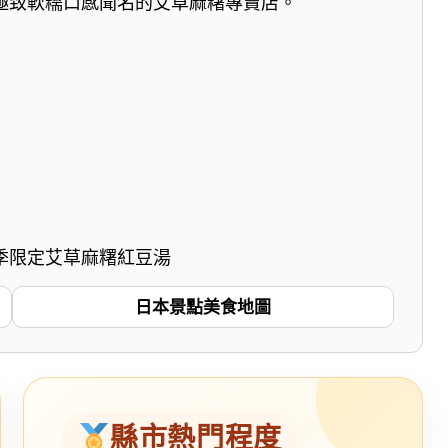
極致軟糯口感聞名的艾草麻糬專賣店。
季限定艾草麻糬紅豆湯
日本景點美食地圖
縣市熱門程度