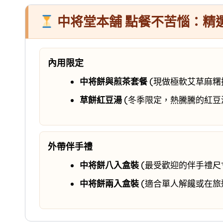
中将堂本舗 點餐不苦惱：精
內用限定
中将餅與煎茶套餐
(現做極軟艾草麻糬
草餅紅豆湯
(冬季限定，熱騰騰的紅豆
外帶伴手禮
中将餅八入盒裝
(最受歡迎的伴手禮尺
中将餅兩入盒裝
(適合單人解饞或在旅