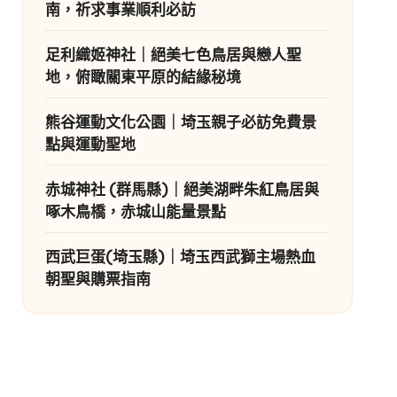
南，祈求事業順利必訪
足利織姬神社｜絕美七色鳥居與戀人聖
地，俯瞰關東平原的結緣秘境
熊谷運動文化公園｜埼玉親子必訪免費景
點與運動聖地
赤城神社 (群馬縣)｜絕美湖畔朱紅鳥居與
啄木鳥橋，赤城山能量景點
西武巨蛋(埼玉縣)｜埼玉西武獅主場熱血
朝聖與購票指南