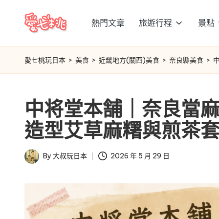
熱門文章
旅遊行程
景點
Skip
愛
to
content
七
愛七桃玩日本
>
美食
>
近畿地方(關西)美食
>
奈良縣美食
>
桃
中将堂本舗｜奈良當
玩
造型艾草麻糬與煎茶
日
本
By
大叔玩日本
2026 年 5 月 29 日
Posted
by