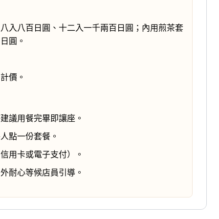
、八入八百日圓、十二入一千兩百日圓；內用煎茶套
百日圓。
屬計價。
時建議用餐完畢即讓座。
每人點一份套餐。
用信用卡或電子支付）。
門外耐心等候店員引導。