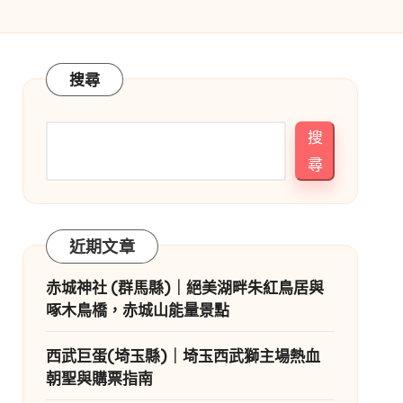
搜尋
搜
尋
近期文章
赤城神社 (群馬縣)｜絕美湖畔朱紅鳥居與
啄木鳥橋，赤城山能量景點
西武巨蛋(埼玉縣)｜埼玉西武獅主場熱血
朝聖與購票指南