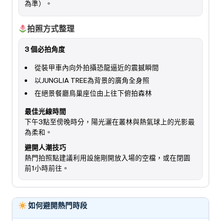
為準）。
拍照方式整理
3 個必拍角度
從裝甲車內向外拍攝恐龍逼近的震撼瞬間
以JUNGLIA TREE為背景的廣角全身照
在絕景餐廳鳥巢座位由上往下俯拍森林
最佳光線時間
下午3點至傍晚時分，陽光灑在叢林與熱氣球上的光影最
為柔和。
避開人潮技巧
熱門拍照點建議利用設施剛開放入場的空檔，或在閉園
前1小時前往。
如何避開熱門時段