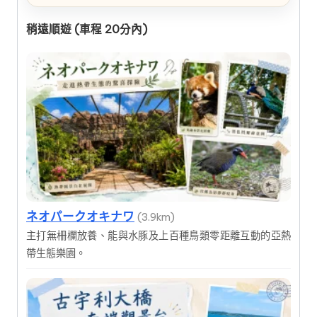
稍遠順遊 (車程 20分內)
ネオパークオキナワ
(3.9km)
主打無柵欄放養、能與水豚及上百種鳥類零距離互動的亞熱
帶生態樂園。