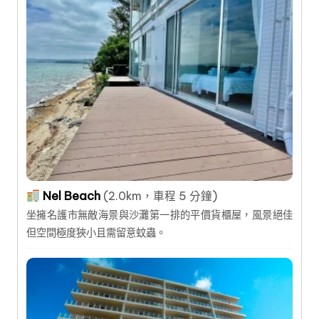
Nel Beach
(2.0km，車程 5 分鐘)
坐擁名護市無敵海景與沙灘第一排的平價貨櫃屋，風景絕佳
但空間極度狹小且需留意蚊蟲。