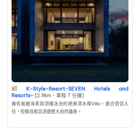
K-Style-Resort-SEVEN Hotels and
Resorts-
(2.9km，車程 7 分鐘)
擁有無敵海景與頂樓泳池的絕美清水模Villa，適合情侶入
住，但需自駕且須適應大自然蟲害。