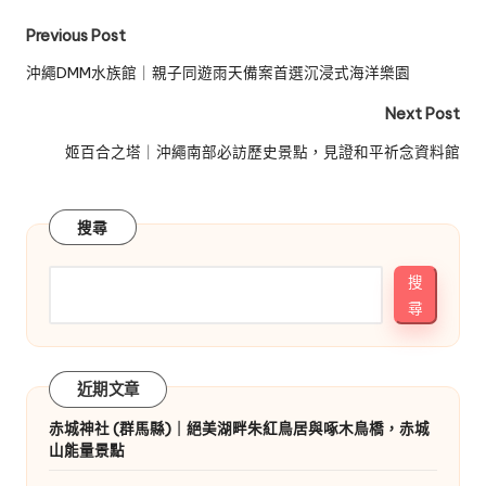
Post
Previous Post
navigation
沖繩DMM水族館｜親子同遊雨天備案首選沉浸式海洋樂園
Next Post
姬百合之塔｜沖繩南部必訪歷史景點，見證和平祈念資料館
搜尋
搜
尋
近期文章
赤城神社 (群馬縣)｜絕美湖畔朱紅鳥居與啄木鳥橋，赤城
山能量景點