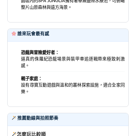
園區內的SPA JUNGLIA擁有奢華無邊際水療池，可俯瞰
整片山原森林與遠方海景。
誰來玩會最有感
恐龍與冒險愛好者：
逼真的侏羅紀恐龍場景與裝甲車追逐戰帶來極致刺激
感。
親子家庭：
設有尋寶互動遊戲與溫和的叢林探索設施，適合全家同
樂。
推薦動線與拍照節奏
怎麼玩比較順