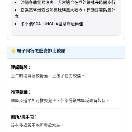
沖繩冬季氣候涼爽，非常適合在戶外叢林長時間步行
搭乘高空滑索或熱氣球時風大較冷，建議穿著防風外
套
冬季泡SPA JUNGLIA溫泉體驗極佳
親子同行怎麼安排比較順
建議時段：
上午時段氣溫較舒適，且孩子體力較佳。
推車建議：
園區步道平坦可推嬰兒車，但部分叢林區域略有起伏。
廁所/洗手間：
設有多處親子廁所與飲水站。