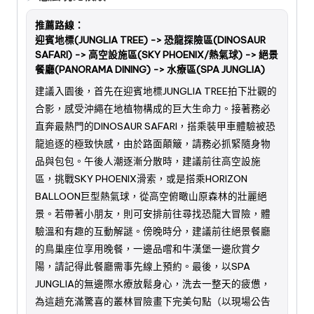
推薦路線：
迎賓地標(JUNGLIA TREE) -> 恐龍探險區(DINOSAUR
SAFARI) -> 高空設施區(SKY PHOENIX/熱氣球) -> 絕景
餐廳(PANORAMA DINING) -> 水療區(SPA JUNGLIA)
建議入園後，首先在迎賓地標JUNGLIA TREE拍下壯觀的
合影，感受沖繩在地植物構成的巨大生命力。接著務必
直奔最熱門的DINOSAUR SAFARI，搭乘裝甲車體驗被恐
龍追逐的極致快感，由於路面顛簸，請務必抓緊隨身物
品與包包。午後人潮逐漸分散時，建議前往高空設施
區，挑戰SKY PHOENIX滑索，或是搭乘HORIZON
BALLOON巨型熱氣球，從高空俯瞰山原森林的壯麗絕
景。若帶著小朋友，則可安排前往尋找恐龍大冒險，體
驗溫和有趣的互動解謎。傍晚時分，建議前往絕景餐廳
的鳥巢座位享用晚餐，一邊品嚐和牛漢堡一邊欣賞夕
陽，請記得此餐廳需事先線上預約。最後，以SPA
JUNGLIA的無邊際水療放鬆身心，洗去一整天的疲憊，
為這趟充滿驚喜的叢林冒險畫下完美句點（以現場公告