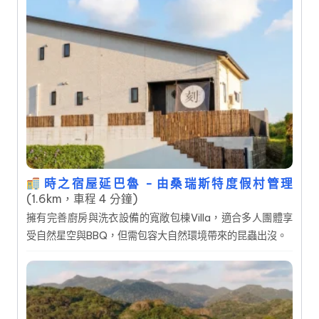
時之宿屋延巴魯 - 由桑瑞斯特度假村管理
(1.6km，車程 4 分鐘)
擁有完善廚房與洗衣設備的寬敞包棟Villa，適合多人團體享
受自然星空與BBQ，但需包容大自然環境帶來的昆蟲出沒。