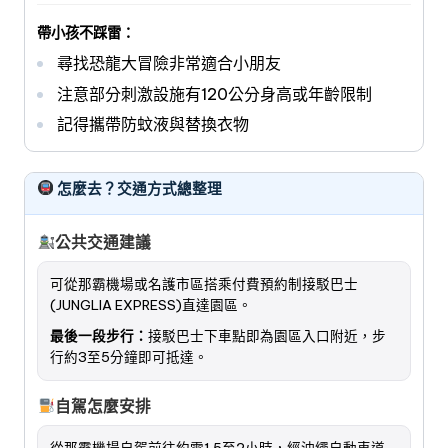
帶小孩不踩雷：
尋找恐龍大冒險非常適合小朋友
注意部分刺激設施有120公分身高或年齡限制
記得攜帶防蚊液與替換衣物
怎麼去？交通方式總整理
公共交通建議
可從那霸機場或名護市區搭乘付費預約制接駁巴士
(JUNGLIA EXPRESS)直達園區。
最後一段步行：
接駁巴士下車點即為園區入口附近，步
行約3至5分鐘即可抵達。
自駕怎麼安排
從那霸機場自駕前往約需1.5至2小時，經沖繩自動車道