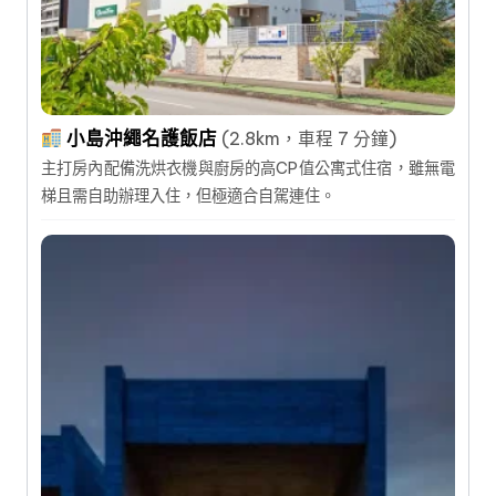
小島沖繩名護飯店
(2.8km，車程 7 分鐘)
主打房內配備洗烘衣機與廚房的高CP值公寓式住宿，雖無電
梯且需自助辦理入住，但極適合自駕連住。