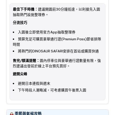
最佳下手時機：
建議開園前30分鐘抵達，以利搶先入園
抽取熱門設施整理券。
分流技巧
入園後立即使用官方App抽取整理券
預算充足可購買豪華通行證(Premium Pass)節省排隊
時間
將熱門的DINOSAUR SAFARI安排在首站或購買快通
售完/額滿提醒：
園內停車位與豪華通行證數量有限，強
烈建議出發前於線上平台預先買好。
避開尖峰
避開日本連假與週末
下午時段人潮略減，可考慮購買午後票入園
季節與氣候攻略