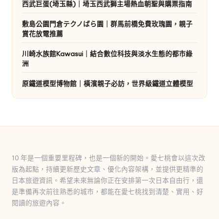
西武巨蛋(埼玉縣)｜埼玉西武獅主場熱血朝聖與購票指南
敷島公園門倉テクノばら園｜群馬前橋免費玫瑰園，親子
賞花放電推薦
川崎水族館Kawasui｜結合數位科技與淡水生態的都市綠
洲
原鐵道模型博物館｜橫濱親子必訪，世界級鐵道立體模型
10 年是一個重要里程碑，也是一個新的開始。愛七桃會以這次改
版為起點，持續更新歷史文章、優化內容架構，並提供更精準的
日本旅遊資訊。希望未來無論你正在安排第一次日本自由行，還
是準備再次前往熟悉的城市，都能在愛七桃找到清楚、實用、好
閱讀的旅遊內容。