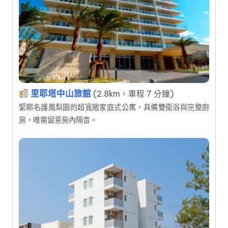
里耶塔中山旅館
(2.8km，車程 7 分鐘)
緊鄰名護鳳梨園的超寬敞家庭式公寓，具備雙衛浴與完整廚
房，唯需留意房內隔音。