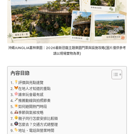
沖繩JUNGLIA叢林樂園｜2026最新恐龍主題樂園門票與設施攻略(圖片僅供參考
請以現場實物為準)
內容目錄
評價與亮點速覽
在地人才知道的重點
誰來玩會最有感
推薦動線與拍照節奏
如何避開熱門時段
季節與氣候攻略
親子同行怎麼安排比較順
怎麼去？交通方式總整理
地址、電話與營業時間