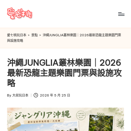
Skip
to
愛
content
七
愛七桃玩日本
>
景點
>
沖繩JUNGLIA叢林樂園｜2026最新恐龍主題樂園門票
與設施攻略
桃
玩
沖繩JUNGLIA叢林樂園｜2026
日
最新恐龍主題樂園門票與設施攻
本
略
By
大叔玩日本
2026 年 5 月 25 日
Posted
by