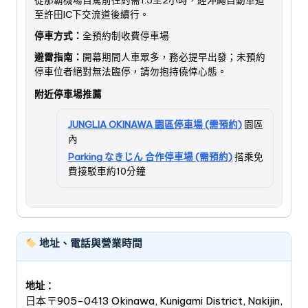
至許田IC下交流道後續行。
停車方式：
全預約制收費停車場
避雷指南：
開幕期間人車眾多，務必提早出發；未預約
停車位者絕對無法臨停，請勿抱持僥倖心態。
附近停車場推薦
JUNGLIA OKINAWA 園區停車場 (需預約)
園區
內
Parking なきじん 合作停車場 (需預約)
搭乘免
費接駁車約10分鐘
地址、電話與營業時間
地址：
日本〒905-0413 Okinawa, Kunigami District, Nakijin,