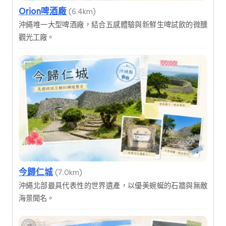
Orion啤酒廠
(6.4km)
沖繩唯一大型啤酒廠，結合五感體驗與新鮮生啤試飲的微醺
觀光工廠。
今歸仁城
(7.0km)
沖繩北部最具代表性的世界遺產，以優美蜿蜒的石牆與無敵
海景聞名。