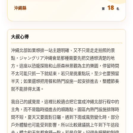
18
沖繩縣
第
名
大叔心得
沖繩北部如果想排一站主題明確、又不只是走走拍照的景
點，ジャングリア沖縄會是那種需要先把交通想清楚的地
方。這座以恐龍探險和山原森林景觀為主的樂園，停留時間
不太可能只抓一下就結束，若只是挑重點玩，至少也要預留
半天；如果還想把用餐和熱門設施一起安排進去，整體節奏
就不能排得太滿。
我自己的感覺是，這裡比較適合把它當成沖繩北部行程中的
主角，而不是臨時插進去的順路點。園區內熱門設施排隊時
間不短，夏天又要面對日曬，遇到下雨或風勢變化時，部分
戶外體驗也可能受到影響，所以比較建議挑上午到下午這段
去，體力和天氣都會穩一點。若是自駕，記得先把預約制停