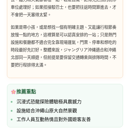
車位處理好；如果搭接駁巴士，也要把往返時間算進去，才
不會把一天塞得太緊。
如果是帶小孩，或是想找一個有明確主題、又能讓行程節奏
放慢一點的地方，這裡算是可以認真安排的一站；只是熱門
設施和餐廳都不適合完全靠現場運氣，門票、停車和想吃的
時段最好先訂好。整體來說，ジャングリア沖縄適合和沖繩
北部同一天順遊，但前提是要保留交通轉乘與排隊時間，不
要把行程排得太滿。
推薦重點
沉浸式恐龍探險體驗極具震撼力
設施結合沖繩山原大自然景觀
工作人員互動熱情且對外國遊客友善