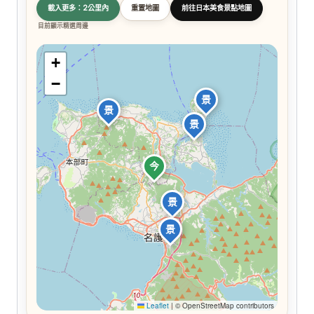
載入更多：2公里內
重置地圖
前往日本美食景點地圖
目前顯示精選周邊
+
−
景
景
景
今
景
景
Leaflet
|
© OpenStreetMap contributors