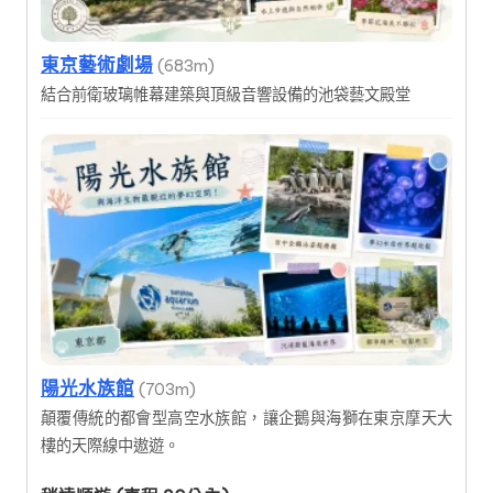
東京藝術劇場
(683m)
結合前衛玻璃帷幕建築與頂級音響設備的池袋藝文殿堂
陽光水族館
(703m)
顛覆傳統的都會型高空水族館，讓企鵝與海獅在東京摩天大
樓的天際線中遨遊。