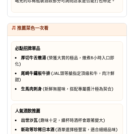
喝完的珍稀瓶裝酒款部分可詢問店家是否能打包帶走。
推薦菜色一次看
必點招牌單品
厚切牛舌燉湯
(榮獲大賞的極品，燉煮8小時入口即
化)
尾崎牛鐵板牛排
(JAL頭等艙指定頂級和牛，肉汁鮮
甜)
生馬肉刺身
(新鮮無腥味，搭配專屬醬汁極為契合)
人氣酒飲推薦
出世沙瓦
(趣味十足，續杯時酒杯會跟著變大)
新政等珍稀日本酒
(酒單選擇極豐富，適合細細品味)