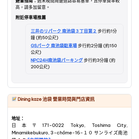
避雷指南：
週末晚間周邊道路容易塞車，且停車費率較
高，請多加留意。
附近停車場推薦
三井のリパーク 南池袋３丁目第２
步行約1分
鐘 (約50公尺)
GSパーク 南池袋駐車場
步行約2分鐘 (約150
公尺)
NPC24H南池袋パーキング
步行約3分鐘 (約
200公尺)
Dining kaze 池袋 營業時間與門店資訊
地址：
日本〒171-0022 Tokyo, Toshima City,
Minamiikebukuro, 3-chōme−16−１０ サンライズ南池