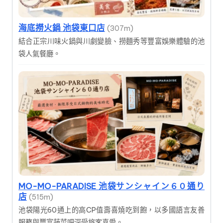
海底撈火鍋 池袋東口店
(307m)
結合正宗川味火鍋與川劇變臉、撈麵秀等豐富娛樂體驗的池
袋人氣餐廳。
MO-MO-PARADISE 池袋サンシャイン６０通り
店
(515m)
池袋陽光60通上的高CP值壽喜燒吃到飽，以多國語言友善
服務與豐富蔬菜吧深受旅客喜愛。