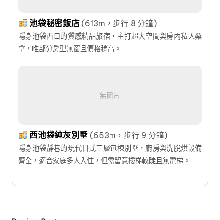
池袋秘密飯店
(613m，步行 8 分鐘)
隱身池袋西口的質感精品旅宿，主打超大空間與房內私人桑
拿，唯部分房型無窗且價格稍高。
無圖片
西池袋純灰別墅
(653m，步行 9 分鐘)
隱身池袋靜巷的現代日式三層包棟別墅，廚房與洗脫烘設備
齊全，適合家庭多人入住，但需留意樓梯較陡且無電梯。