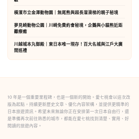
橫濱市立金澤動物園｜無尾熊與超長溜滑梯的親子秘境
夢見崎動物公園｜川崎免費約會秘境，企鵝與小貓熊近距
離療癒
川越城本丸御殿｜東日本唯一現存！百大名城與江戶大廣
間巡禮
10 年是一個重要里程碑，也是一個新的開始。愛七桃會以這次改
版為起點，持續更新歷史文章、優化內容架構，並提供更精準的
日本旅遊資訊。希望未來無論你正在安排第一次日本自由行，還
是準備再次前往熟悉的城市，都能在愛七桃找到清楚、實用、好
閱讀的旅遊內容。