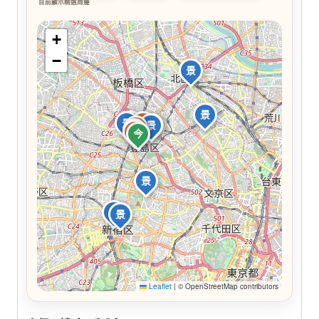
目前顯示精選周邊
+
−
景
景
食
景
食
景
景
食
食
食
今
景
景
景
Leaflet
|
© OpenStreetMap contributors