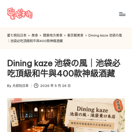
Skip
to
愛
content
七
愛七桃玩日本
>
美食
>
關東地方美食
>
東京都美食
>
Dining kaze 池袋の風
｜池袋必吃頂級和牛與400款神級酒藏
桃
玩
Dining kaze 池袋の風｜池袋必
日
吃頂級和牛與400款神級酒藏
本
By
大叔玩日本
2026 年 5 月 26 日
Posted
by