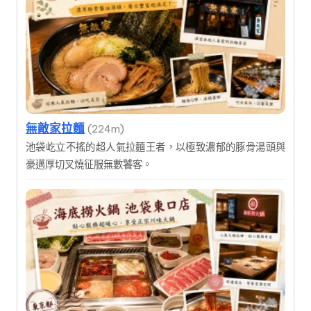
無敵家拉麵
(224m)
池袋屹立不搖的超人氣拉麵王者，以極致濃郁的豚骨湯頭與
豪邁厚切叉燒征服無數饕客。