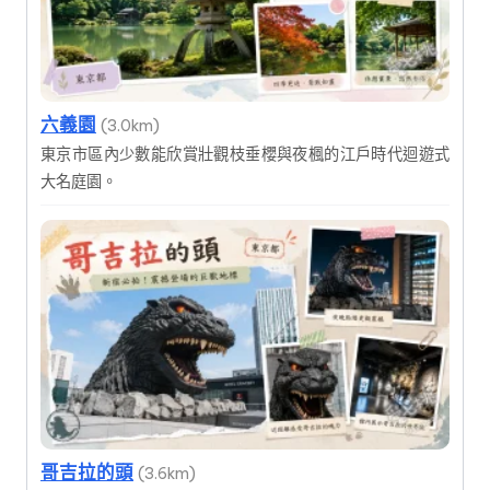
六義園
(3.0km)
東京市區內少數能欣賞壯觀枝垂櫻與夜楓的江戶時代迴遊式
大名庭園。
哥吉拉的頭
(3.6km)