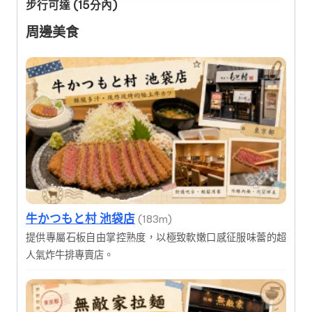
步行可達 (15分內)
周邊美食
牛かつもと村 池袋店
(183m)
提供專屬石板自由掌控熟度，以極致軟嫩口感征服味蕾的超
人氣炸牛排專賣店。