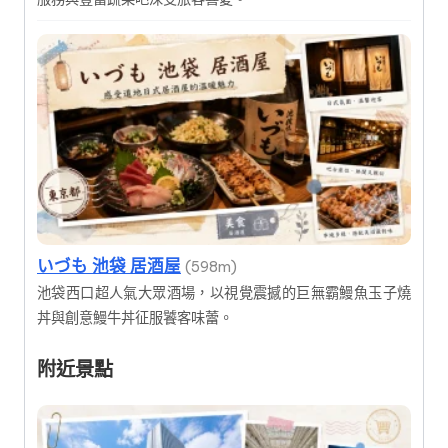
いづも 池袋 居酒屋
(598m)
池袋西口超人氣大眾酒場，以視覺震撼的巨無霸鰻魚玉子燒
丼與創意鰻牛丼征服饕客味蕾。
附近景點