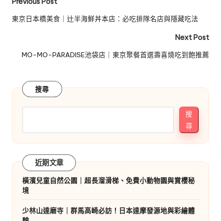
Post
Previous Post
navigation
東京日本橋美食｜辻半海鮮丼本店：必吃排隊名店與隱藏吃法
Next Post
MO-MO-PARADISE池袋店｜東京聚餐首選壽喜燒吃到飽推薦
搜尋
搜
尋
近期文章
橫濱兒童自然公園｜超長溜滑梯、免費小動物園與賞櫻秘
境
少林山達磨寺｜群馬高崎必訪！日本達摩發源地與彩繪體
驗