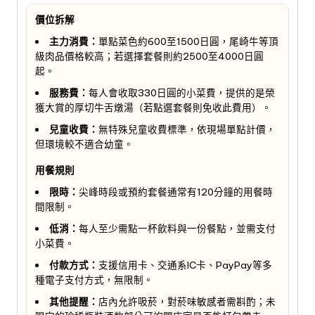
價位拆解
主力消費：
單點菜色約600至1500日圓，尾崎牛等頂
級肉品價格較高；若選擇套餐則約2500至4000日圓
起。
服務費：
每人會收取330日圓的小菜費，提供的是榮
獲大賞的厚切牛舌燉湯（若點選套餐則免收此費用）。
兒童收費：
無特殊兒童收費標準，依現場單點計價，
但環境較不適合幼童。
用餐規則
限時：
尖峰時段或預約套餐通常有120分鐘的用餐時
間限制。
低消：
每人至少需點一杯飲料與一份餐點，並需支付
小菜費。
付款方式：
支援信用卡、交通系IC卡、PayPay等多
種電子支付方式，無限制。
其他提醒：
店內允許吸菸，對菸味敏感者需斟酌；未