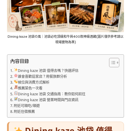
Dining kaze 池袋の風｜池袋必吃頂級和牛與400款神級酒藏(圖片僅供參考請以
現場實物為準)
內容目錄
Dining kaze 池袋 值得去嗎？快速評估
誰會喜歡這家店？用餐族群分析
候位與消費方式解析
推薦菜色一次看
Dining kaze 池袋 交通指南：教你如何前往
Dining kaze 池袋 營業時間與門店資訊
附近可順吃/順遊
附近住宿推薦
Dining kaze 池袋 值得