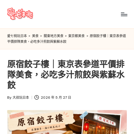
Skip
to
愛
content
七
愛七桃玩日本
>
美食
>
關東地方美食
>
東京都美食
>
原宿餃子樓｜東京表參道
平價排隊美食，必吃多汁煎餃與紫蘇水餃
桃
玩
原宿餃子樓｜東京表參道平價排
日
隊美食，必吃多汁煎餃與紫蘇水
本
餃
By
大叔玩日本
2026 年 5 月 27 日
Posted
by