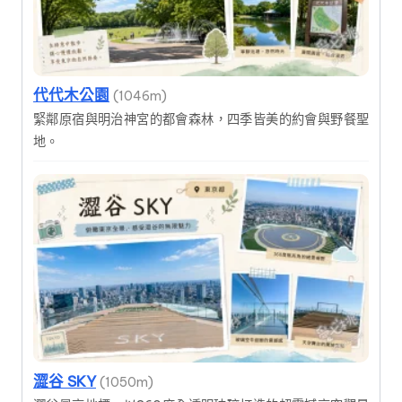
代代木公園
(1046m)
緊鄰原宿與明治神宮的都會森林，四季皆美的約會與野餐聖
地。
澀谷 SKY
(1050m)