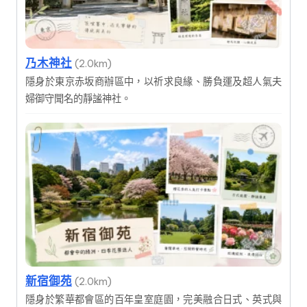
乃木神社
(2.0km)
隱身於東京赤坂商辦區中，以祈求良緣、勝負運及超人氣夫
婦御守聞名的靜謐神社。
新宿御苑
(2.0km)
隱身於繁華都會區的百年皇室庭園，完美融合日式、英式與