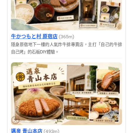
牛かつもと村 原宿店
(365m)
隱身原宿地下一樓的人氣炸牛排專賣店，主打「自己的牛排
自己烤」的石板DIY體驗。
邁泉 青山本店
(493m)