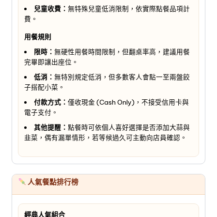
兒童收費：
無特殊兒童低消限制，依實際點餐品項計
費。
用餐規則
限時：
無硬性用餐時間限制，但翻桌率高，建議用餐
完畢即讓出座位。
低消：
無特別規定低消，但多數客人會點一至兩盤餃
子搭配小菜。
付款方式：
僅收現金 (Cash Only)，不接受信用卡與
電子支付。
其他提醒：
點餐時可依個人喜好選擇是否添加大蒜與
韭菜，偶有漏單情形，若等候過久可主動向店員確認。
人氣餐點排行榜
經典人氣組合