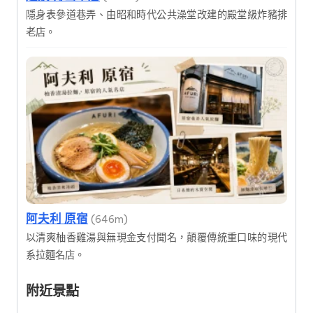
隱身表參道巷弄、由昭和時代公共澡堂改建的殿堂級炸豬排
老店。
阿夫利 原宿
(646m)
以清爽柚香雞湯與無現金支付聞名，顛覆傳統重口味的現代
系拉麵名店。
附近景點