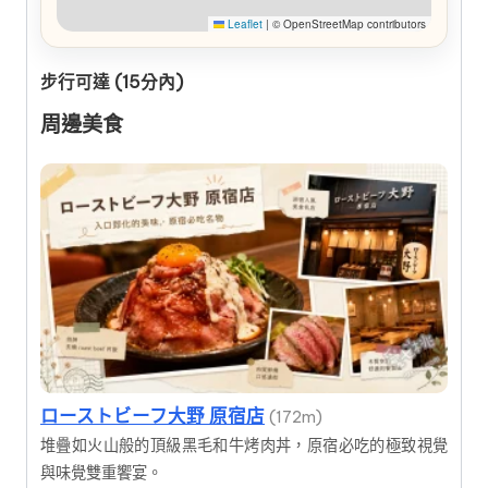
Leaflet
|
© OpenStreetMap contributors
步行可達 (15分內)
周邊美食
ローストビーフ大野 原宿店
(172m)
堆疊如火山般的頂級黑毛和牛烤肉丼，原宿必吃的極致視覺
與味覺雙重饗宴。