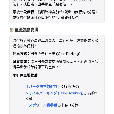
站」，或搭乘JR山手線至「原宿站」。
最後一段步行：
從明治神宮前站7號出口步行約3分鐘，
或從原宿站表參道口步行約7分鐘即可抵達。
自駕怎麼安排
原宿與表參道周邊車流量大且單行道多，建議搭乘大眾
運輸較為便利。
停車方式：
周邊收費停車場 (Coin Parking)
避雷指南：
假日周邊常有交通管制或塞車，若需開車請
提早出發並確認停車場空位。
附近停車場推薦
リパーク神宮前6丁目
步行約1分鐘
ジャイルパーキング (GYRE Parking)
步行約2
分鐘
エスポワール表参道
步行約3分鐘