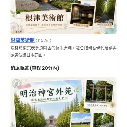
根津美術館
(1152m)
隱身於東京表參道鬧區的藝術綠洲，融合隈研吾現代建築與
絕美傳統日本庭園。
稍遠順遊 (車程 20分內)