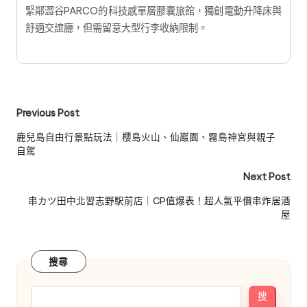
緊鄰澀谷PARCO的科技感單層膠囊旅館，獨創電動升降床與
舒適交誼廳，但需留意大型行李收納限制。
Post
Previous Post
navigation
鹿兒島自由行景點玩法｜櫻島火山、仙巖園、霧島神宮與親子
自駕
Next Post
串カツ田中北習志野駅前店｜CP值爆表！超人氣平價串炸居酒
屋
搜尋
搜