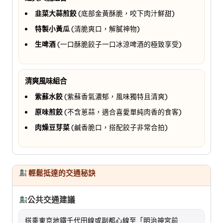
韭菜大蒜煎餃
(底部金黃酥脆，咬下肉汁鮮甜)
特製小黃瓜
(清脆爽口，解膩神物)
生啤酒
(一口酥脆餃子一口冰涼啤酒的極致享受)
清爽風味組合
紫蘇水餃
(紫蘇香氣濃郁，風味獨特且清爽)
原味煎餃
(不含蔥蒜，適合喜愛單純肉香的食客)
肉燥豆芽菜
(鹹香脆口，搭配餃子非常合拍)
輕鬆抵達的交通秘訣
公共交通建議
搭乘東京地鐵千代田線或副都心線至「明治神宮前