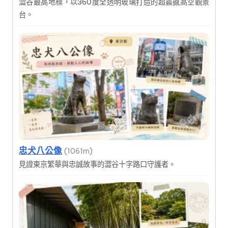
澀谷最高地標，以360度全透明玻璃打造的超震撼高空觀景
台。
忠犬八公像
(1061m)
見證東京繁華與忠誠故事的澀谷十字路口守護者。