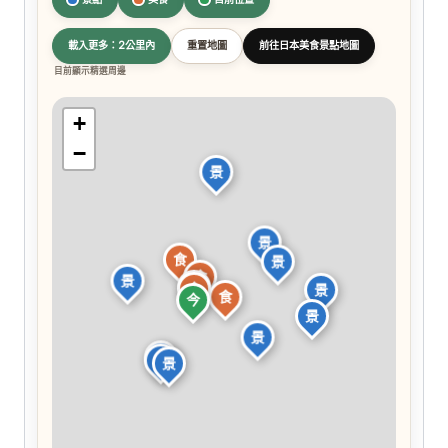
載入更多：2公里內
重置地圖
前往日本美食景點地圖
目前顯示精選周邊
+
−
景
景
食
景
食
景
食
食
景
食
今
景
景
景
景
景