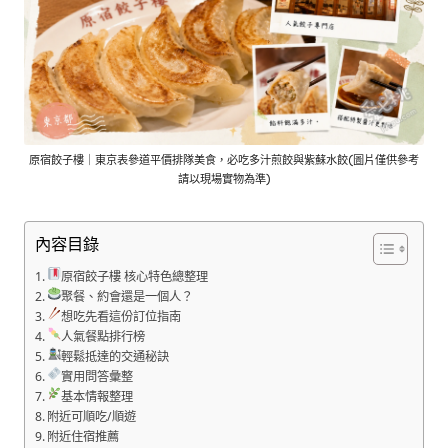
原宿餃子樓｜東京表參道平價排隊美食，必吃多汁煎餃與紫蘇水餃(圖片僅供參考
請以現場實物為準)
內容目錄
原宿餃子樓 核心特色總整理
聚餐、約會還是一個人？
想吃先看這份訂位指南
人氣餐點排行榜
輕鬆抵達的交通秘訣
實用問答彙整
基本情報整理
附近可順吃/順遊
附近住宿推薦