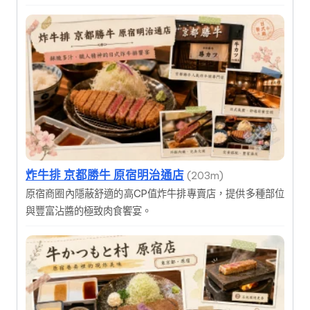
炸牛排 京都勝牛 原宿明治通店
(203m)
原宿商圈內隱蔽舒適的高CP值炸牛排專賣店，提供多種部位
與豐富沾醬的極致肉食饗宴。