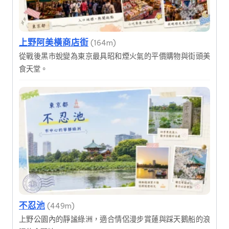
上野阿美橫商店街
(164m)
從戰後黑市蛻變為東京最具昭和煙火氣的平價購物與街頭美
食天堂。
不忍池
(449m)
上野公園內的靜謐綠洲，適合情侶漫步賞蓮與踩天鵝船的浪