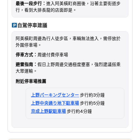
最後一段步行：
進入阿美橫町商圈後，沿著主要街道步
行，看到大排長龍的店面即是。
自駕停車建議
阿美橫町周邊為行人徒步區，車輛無法進入，需停放於
外圍停車場。
停車方式：
周邊付費停車場
避雷指南：
假日上野周邊交通極度壅塞，強烈建議搭乘
大眾運輸。
附近停車場推薦
上野パーキングセンター
步行約3分鐘
上野中央通り地下駐車場
步行約5分鐘
京成上野駅駐車場
步行約4分鐘