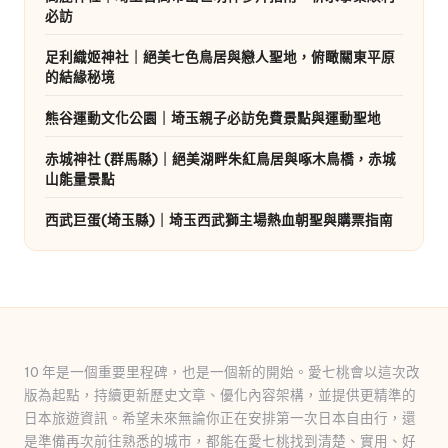
必訪
足利織姬神社｜絕美七色鳥居與戀人聖地，俯瞰關東平原
的結緣秘境
熊谷運動文化公園｜埼玉親子必訪免費景點與運動聖地
赤城神社 (群馬縣)｜絕美湖畔朱紅鳥居與啄木鳥橋，赤城
山能量景點
西武巨蛋(埼玉縣)｜埼玉西武獅主場熱血朝聖與購票指南
10 年是一個重要里程碑，也是一個新的開始。愛七桃會以這次改
版為起點，持續更新歷史文章、優化內容架構，並提供更精準的
日本旅遊資訊。希望未來無論你正在安排第一次日本自由行，還
是準備再次前往熟悉的城市，都能在愛七桃找到清楚、實用、好