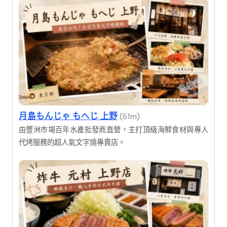
月島もんじゃ もへじ 上野
(61m)
由豐洲市場百年水產批發商直營，主打頂級海鮮食材與專人
代烤服務的超人氣文字燒專賣店。