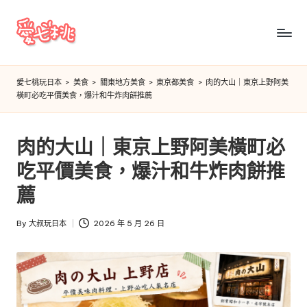
Skip
to
愛
content
七
愛七桃玩日本
>
美食
>
關東地方美食
>
東京都美食
>
肉的大山｜東京上野阿美
橫町必吃平價美食，爆汁和牛炸肉餅推薦
桃
玩
肉的大山｜東京上野阿美橫町必
日
吃平價美食，爆汁和牛炸肉餅推
本
薦
By
大叔玩日本
2026 年 5 月 26 日
Posted
by