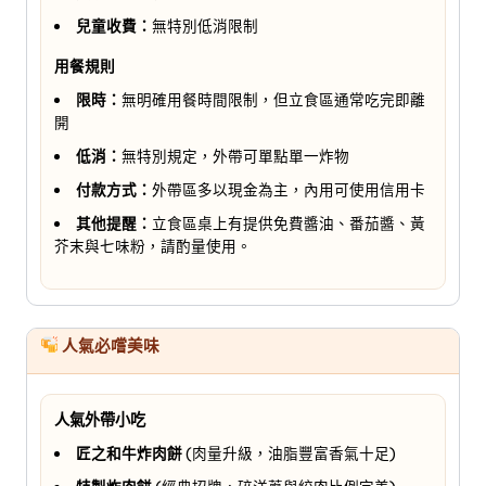
兒童收費：
無特別低消限制
用餐規則
限時：
無明確用餐時間限制，但立食區通常吃完即離
開
低消：
無特別規定，外帶可單點單一炸物
付款方式：
外帶區多以現金為主，內用可使用信用卡
其他提醒：
立食區桌上有提供免費醬油、番茄醬、黃
芥末與七味粉，請酌量使用。
人氣必嚐美味
人氣外帶小吃
匠之和牛炸肉餅
(肉量升級，油脂豐富香氣十足)