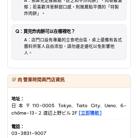
A：預算充足推薦點「匠之和牛炸肉餅」，肉香最濃
郁；若喜歡洋蔥鮮甜口感，則推薦點平價的「特製
炸肉餅」。
Q：買完炸肉餅可以在哪裡吃？
A：店門口設有專屬的立食吧台區，桌上還備有各式
醬料供客人自由添加，請勿邊走邊吃以免影響他
人。
肉 營業時間與門店資訊
地址：
日本〒110-0005 Tokyo, Taito City, Ueno, 6-
chōme−13−２ 渡辺上野ビル 2F
[立即導航]
電話：
03-3831-9007