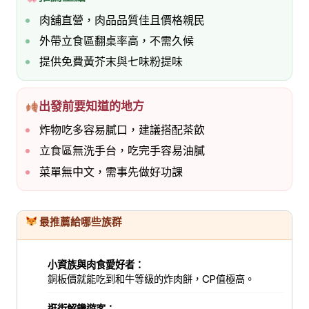
肉舖直營，肉品品質佳且價格親民
外帶立食區翻桌率高，不需久候
提供免費黃芥末與七味粉提味
出發前要知道的地方
炸物吃多容易膩口，建議搭配茶飲
立食區無洗手台，吃完手容易油膩
菜單無中文，需事先做好功課
最推薦給哪些族群
小資族與肉食愛好者：
銅板價就能吃到和牛等級的炸肉餅，CP值極高。
逛街解饞遊客：