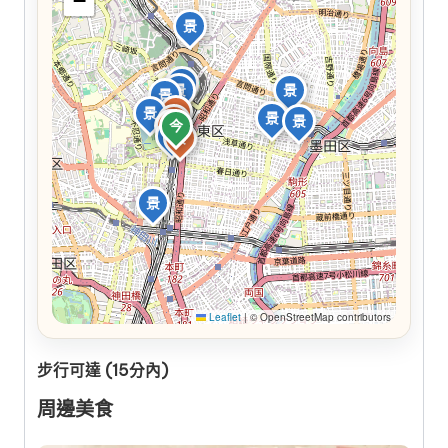
−
景
景
景
景
景
食
景
景
食
景
食
食
今
景
食
景
Leaflet
|
© OpenStreetMap contributors
步行可達 (15分內)
周邊美食