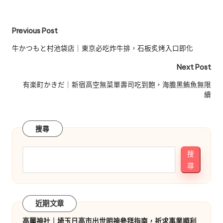
Post
Previous Post
navigation
牛かつもと村池袋店｜東京必吃炸牛排，石板炙烤入口即化
Next Post
有楽町かきだ｜新宿高空無菜單壽司吃到飽，海膽黑鮪魚無限
續
搜尋
搜
尋
近期文章
高麗神社｜埼玉日高市出世明神參拜指南，祈求事業順利