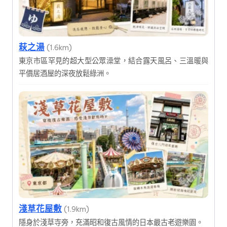
萩之湯
(1.6km)
東京市區罕見的超大型公眾澡堂，結合露天風呂、三溫暖與
平價居酒屋的深夜放鬆綠洲。
淺草花屋敷
(1.9km)
隱身於淺草寺旁，充滿昭和復古風情的日本最古老遊樂園。