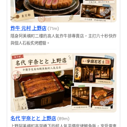
炸牛 元村 上野店
(71m)
隱身阿美橫町二樓的高人氣炸牛排專賣店，主打六十秒快炸
與個人石板炙烤體驗。
名代 宇奈とと 上野店
(89m)
上野阿美橫町高架橋下的超人氣平價炭烤鰻魚飯，享受電車