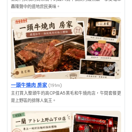
轟隆聲中的道地庶民美味。
一頭牛燒肉 房家
(191m)
主打買入整頭牛的高CP值A5黑毛和牛燒肉店，午間套餐更
是上野區的排隊人氣王。