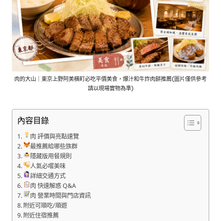
肉的大山｜東京上野阿美橫町必吃平價美食，爆汁和牛炸肉餅推薦(圖片僅供參考
請以現場實物為準)
內容目錄
肉 評價與亮點速覽
最推薦給哪些族群
隱藏版用餐規則
人氣必嚐美味
詳細交通方式
肉 快速解惑 Q&A
肉 營業時間與門店資訊
附近可順吃/順遊
附近住宿推薦