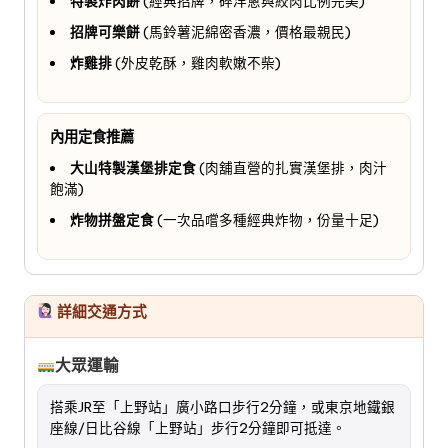
特製炸肉餅
(經典招牌，碎洋蔥與絞肉比例完美)
招牌可樂餅
(馬鈴薯泥綿密香濃，價格最親民)
炸雞排
(外皮乾酥，雞肉軟嫩不柴)
內用定食推薦
大山特製漢堡排定食
(肉舖直營的扎實漢堡排，肉汁
飽滿)
炸物拼盤定食
(一次品嚐多種經典炸物，份量十足)
詳細交通方式
大眾運輸
搭乘JR至「上野站」廣小路口步行2分鐘，或東京地鐵銀
座線/日比谷線「上野站」步行2分鐘即可抵達。