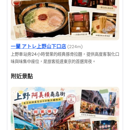
一蘭 アトレ上野山下口店
(224m)
上野車站旁24小時營業的經典豚骨拉麵，提供高度客製化口
味與味集中座位，是旅客抵達東京的首選宵夜。
附近景點