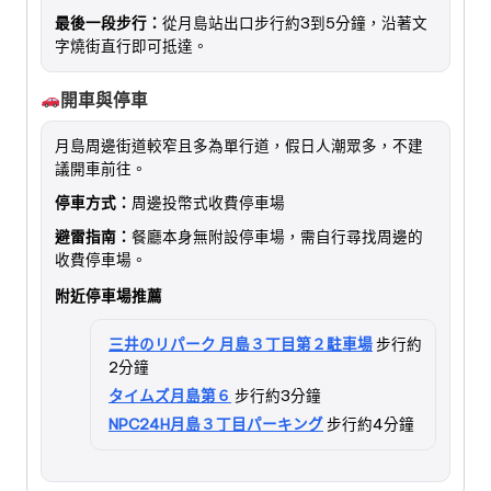
最後一段步行：
從月島站出口步行約3到5分鐘，沿著文
字燒街直行即可抵達。
開車與停車
月島周邊街道較窄且多為單行道，假日人潮眾多，不建
議開車前往。
停車方式：
周邊投幣式收費停車場
避雷指南：
餐廳本身無附設停車場，需自行尋找周邊的
收費停車場。
附近停車場推薦
三井のリパーク 月島３丁目第２駐車場
步行約
2分鐘
タイムズ月島第６
步行約3分鐘
NPC24H月島３丁目パーキング
步行約4分鐘