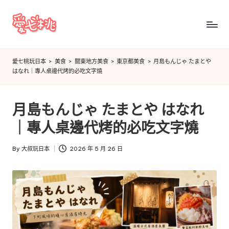
Skip
to
愛
content
七
愛七桃玩日本
>
美食
>
關東地方美食
>
東京都美食
>
月島もんじゃ たまとや
はなれ｜專人桌邊代烤的必吃文字燒
桃
玩
月島もんじゃ たまとや はなれ
日
｜專人桌邊代烤的必吃文字燒
本
By
大叔玩日本
2026 年 5 月 26 日
Posted
by