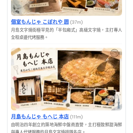
個室もんじゃ こぼれや 囲
(37m)
月島文字燒街極罕見的「半包廂式」高級文字燒，主打專人
全程桌邊代烤服務。
月島もんじゃ もへじ 本店
(111m)
由明治四年創立的築地海鮮中盤商直營，主打極致鮮甜海鮮
與專人代烤服務的月島文字燒排隊名店。