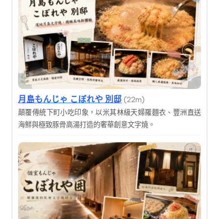
月島もんじゃ こぼれや 別邸
(22m)
顛覆傳統下町小吃印象，以米其林級天婦羅麵衣、豐洲直送
海鮮與極致豚骨高湯打造的奢華創意文字燒。