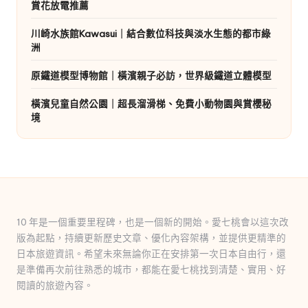
賞花放電推薦
川崎水族館Kawasui｜結合數位科技與淡水生態的都市綠
洲
原鐵道模型博物館｜橫濱親子必訪，世界級鐵道立體模型
橫濱兒童自然公園｜超長溜滑梯、免費小動物園與賞櫻秘
境
10 年是一個重要里程碑，也是一個新的開始。愛七桃會以這次改
版為起點，持續更新歷史文章、優化內容架構，並提供更精準的
日本旅遊資訊。希望未來無論你正在安排第一次日本自由行，還
是準備再次前往熟悉的城市，都能在愛七桃找到清楚、實用、好
閱讀的旅遊內容。