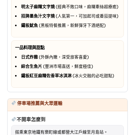
明太子麻糬文字燒
(經典不敗口味，麻糬牽絲超療癒)
招牌墨魚汁文字燒
(人氣第一，可加起司或番茄提味)
鐵板魷魚
(黑板特餐推薦，新鮮彈牙下酒絕配)
一品料理與甜點
日式炸雞
(外酥內嫩，深受旅客喜愛)
綜合生魚片
(豐洲市場直送，鮮度極佳)
鐵板紅豆麻糬佐香草冰淇淋
(冰火交融的必吃甜點)
停車場推薦與大眾運輸
不開車怎麼到
搭乘東京地鐵有樂町線或都營大江戶線至月島站。