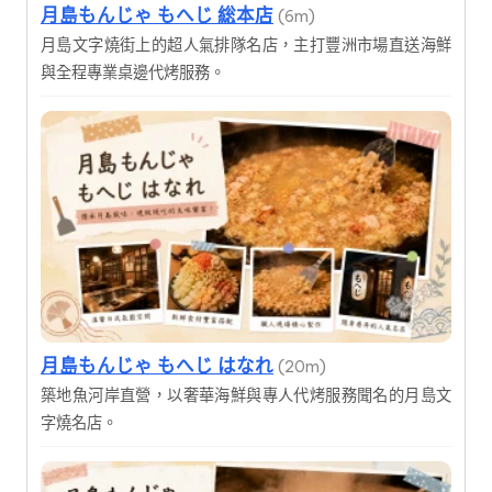
月島もんじゃ もへじ 総本店
(6m)
月島文字燒街上的超人氣排隊名店，主打豐洲市場直送海鮮
與全程專業桌邊代烤服務。
月島もんじゃ もへじ はなれ
(20m)
築地魚河岸直營，以奢華海鮮與專人代烤服務聞名的月島文
字燒名店。