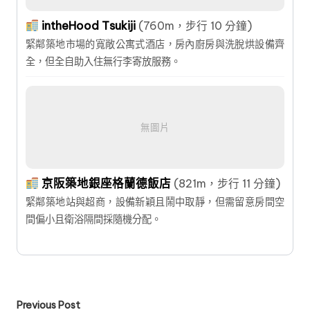
intheHood Tsukiji
(760m，步行 10 分鐘)
緊鄰築地市場的寬敞公寓式酒店，房內廚房與洗脫烘設備齊
全，但全自助入住無行李寄放服務。
無圖片
京阪築地銀座格蘭德飯店
(821m，步行 11 分鐘)
緊鄰築地站與超商，設備新穎且鬧中取靜，但需留意房間空
間偏小且衛浴隔間採隨機分配。
Post
Previous Post