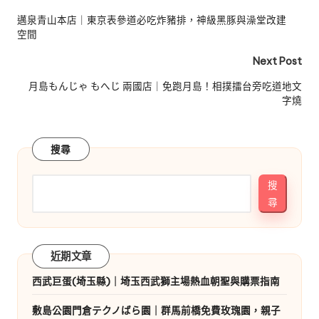
navigation
邁泉青山本店｜東京表參道必吃炸豬排，神級黑豚與澡堂改建
空間
Next Post
月島もんじゃ もへじ 兩國店｜免跑月島！相撲擂台旁吃道地文
字燒
搜尋
搜
尋
近期文章
西武巨蛋(埼玉縣)｜埼玉西武獅主場熱血朝聖與購票指南
敷島公園門倉テクノばら園｜群馬前橋免費玫瑰園，親子