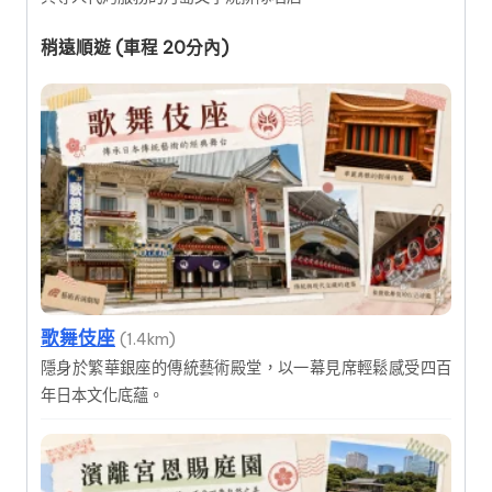
稍遠順遊 (車程 20分內)
歌舞伎座
(1.4km)
隱身於繁華銀座的傳統藝術殿堂，以一幕見席輕鬆感受四百
年日本文化底蘊。