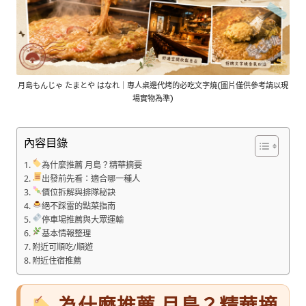
月島もんじゃ たまとや はなれ｜專人桌邊代烤的必吃文字燒(圖片僅供參考請以現
場實物為準)
內容目錄
為什麼推薦 月島？精華摘要
出發前先看：適合哪一種人
價位拆解與排隊秘訣
絕不踩雷的點菜指南
停車場推薦與大眾運輸
基本情報整理
附近可順吃/順遊
附近住宿推薦
為什麼推薦 月島？精華摘