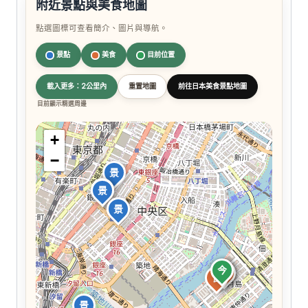
附近景點與美食地圖
點選圖標可查看簡介、圖片與導航。
景點
美食
目前位置
載入更多：2公里內
重置地圖
前往日本美食景點地圖
目前顯示精選周邊
+
−
景
景
景
景
今
食
食
食
食
食
景