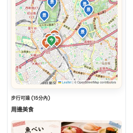
景
景
景
景
景
食
景
食
食
景
景
今
食
食
Leaflet
|
© OpenStreetMap contributors
步行可達 (15分內)
周邊美食