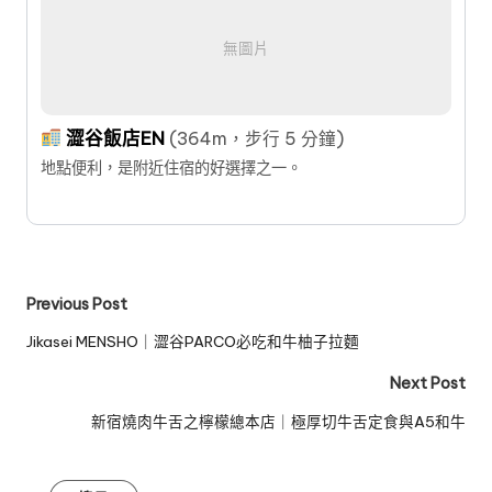
無圖片
澀谷飯店EN
(364m，步行 5 分鐘)
地點便利，是附近住宿的好選擇之一。
Post
Previous Post
navigation
Jikasei MENSHO｜澀谷PARCO必吃和牛柚子拉麵
Next Post
新宿燒肉牛舌之檸檬總本店｜極厚切牛舌定食與A5和牛