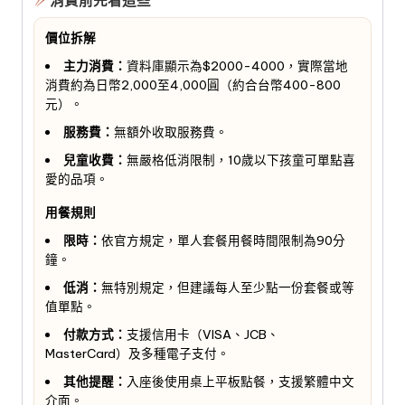
價位拆解
主力消費：
資料庫顯示為$2000-4000，實際當地
消費約為日幣2,000至4,000圓（約合台幣400-800
元）。
服務費：
無額外收取服務費。
兒童收費：
無嚴格低消限制，10歲以下孩童可單點喜
愛的品項。
用餐規則
限時：
依官方規定，單人套餐用餐時間限制為90分
鐘。
低消：
無特別規定，但建議每人至少點一份套餐或等
值單點。
付款方式：
支援信用卡（VISA、JCB、
MasterCard）及多種電子支付。
其他提醒：
入座後使用桌上平板點餐，支援繁體中文
介面。