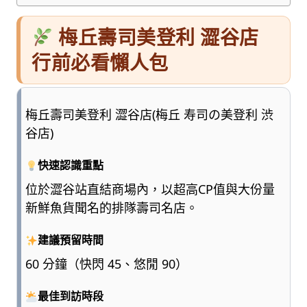
梅丘壽司美登利 澀谷店
行前必看懶人包
梅丘壽司美登利 澀谷店(梅丘 寿司の美登利 渋
谷店)
快速認識重點
位於澀谷站直結商場內，以超高CP值與大份量
新鮮魚貨聞名的排隊壽司名店。
建議預留時間
60 分鐘（快閃 45、悠閒 90）
最佳到訪時段