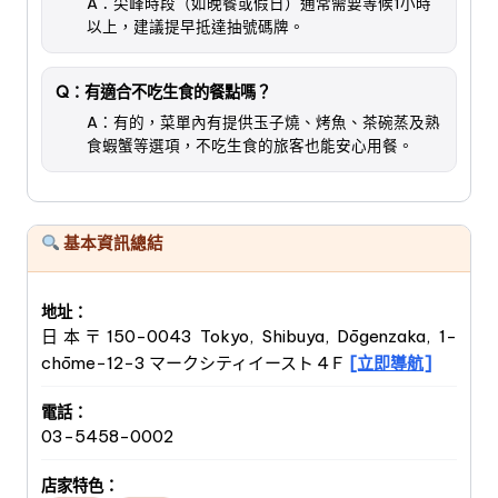
A：尖峰時段（如晚餐或假日）通常需要等候1小時
以上，建議提早抵達抽號碼牌。
Q：有適合不吃生食的餐點嗎？
A：有的，菜單內有提供玉子燒、烤魚、茶碗蒸及熟
食蝦蟹等選項，不吃生食的旅客也能安心用餐。
基本資訊總結
地址：
日本〒150-0043 Tokyo, Shibuya, Dōgenzaka, 1-
chōme−12−3 マークシティイースト 4Ｆ
[立即導航]
電話：
03-5458-0002
店家特色：