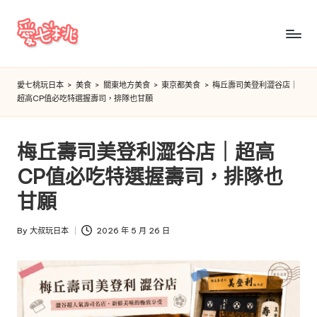
Skip
to
愛
content
七
愛七桃玩日本
>
美食
>
關東地方美食
>
東京都美食
>
梅丘壽司美登利澀谷店｜
超高CP值必吃特選握壽司，排隊也甘願
桃
玩
梅丘壽司美登利澀谷店｜超高
日
CP值必吃特選握壽司，排隊也
本
甘願
By
大叔玩日本
2026 年 5 月 26 日
Posted
by