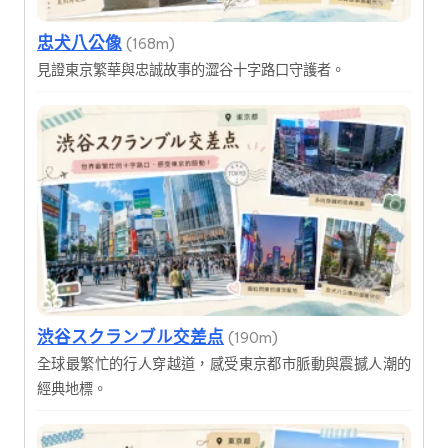
忠犬八公像
(168m)
見證東京繁華與忠誠故事的澀谷十字路口守護者。
渋谷スクランブル交差点
(190m)
全球最繁忙的行人穿越道，感受東京都市脈動與震撼人潮的
經典地標。