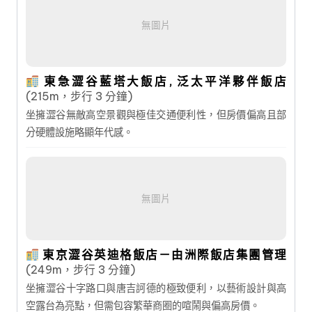
無圖片
東急澀谷藍塔大飯店, 泛太平洋夥伴飯店
(215m，步行 3 分鐘)
坐擁澀谷無敵高空景觀與極佳交通便利性，但房價偏高且部
分硬體設施略顯年代感。
無圖片
東京澀谷英迪格飯店－由洲際飯店集團管理
(249m，步行 3 分鐘)
坐擁澀谷十字路口與唐吉訶德的極致便利，以藝術設計與高
空露台為亮點，但需包容繁華商圈的喧鬧與偏高房價。