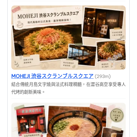
MOHEJI 渋谷スクランブルスクエア
(293m)
結合傳統月島文字燒與法式料理精髓，在澀谷高空享受專人
代烤的創新美味。