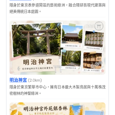
隱身於東京表參道鬧區的藝術綠洲，融合隈研吾現代建築與
絕美傳統日本庭園。
明治神宮
(2.0km)
隱身於東京繁華市中心，擁有日本最大木製鳥居與十萬株茂
密樹林的神聖綠洲。