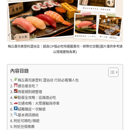
梅丘壽司美登利澀谷店｜超高CP值必吃特選握壽司，排隊也甘願(圖片僅供參考請
以現場實物為準)
內容目錄
梅丘壽司美登利 澀谷店 行前必看懶人包
適合誰去吃？
用餐規則總整理
點餐全攻略：這幾道必吃
交通攻略：大眾運輸與停車
疑難雜症一次解惑
基本資訊總結
附近可順吃/順遊
附近住宿推薦