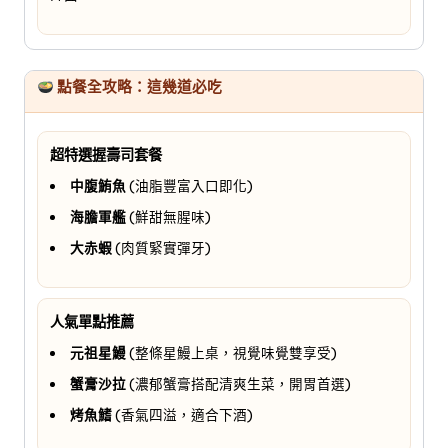
點餐全攻略：這幾道必吃
超特選握壽司套餐
中腹鮪魚
(油脂豐富入口即化)
海膽軍艦
(鮮甜無腥味)
大赤蝦
(肉質緊實彈牙)
人氣單點推薦
元祖星鰻
(整條星鰻上桌，視覺味覺雙享受)
蟹膏沙拉
(濃郁蟹膏搭配清爽生菜，開胃首選)
烤魚鰭
(香氣四溢，適合下酒)