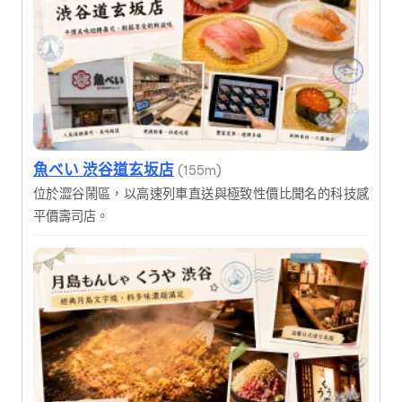
魚べい 渋谷道玄坂店
(155m)
位於澀谷鬧區，以高速列車直送與極致性價比聞名的科技感
平價壽司店。