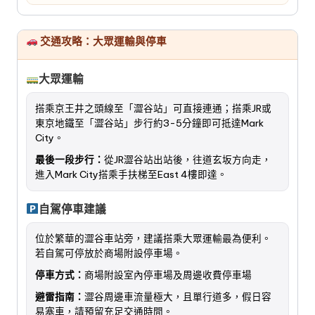
交通攻略：大眾運輸與停車
大眾運輸
搭乘京王井之頭線至「澀谷站」可直接連通；搭乘JR或
東京地鐵至「澀谷站」步行約3-5分鐘即可抵達Mark
City。
最後一段步行：
從JR澀谷站出站後，往道玄坂方向走，
進入Mark City搭乘手扶梯至East 4樓即達。
自駕停車建議
位於繁華的澀谷車站旁，建議搭乘大眾運輸最為便利。
若自駕可停放於商場附設停車場。
停車方式：
商場附設室內停車場及周邊收費停車場
避雷指南：
澀谷周邊車流量極大，且單行道多，假日容
易塞車，請預留充足交通時間。