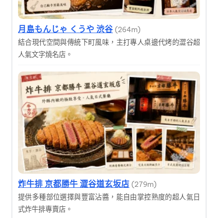
月島もんじゃ くうや 渋谷
(264m)
結合現代空間與傳統下町風味，主打專人桌邊代烤的澀谷超
人氣文字燒名店。
炸牛排 京都勝牛 澀谷道玄坂店
(279m)
提供多種部位選擇與豐富沾醬，能自由掌控熟度的超人氣日
式炸牛排專賣店。