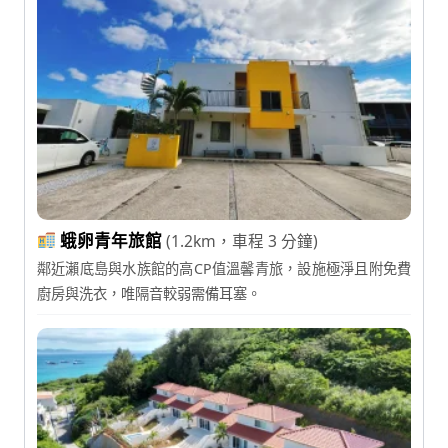
蛾卵青年旅館
(1.2km，車程 3 分鐘)
鄰近瀨底島與水族館的高CP值溫馨青旅，設施極淨且附免費
廚房與洗衣，唯隔音較弱需備耳塞。