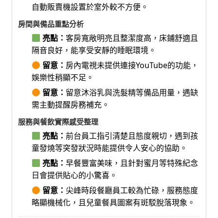
自動販賣機設置於室外較不方便。
房間與備品重點分析
亮點：
客房寬敞明亮且整潔度高，床鋪舒適且
隔音良好，能享受安靜的睡眠環境。
留意：
房內電視未提供連接YouTube的功能，
娛樂性稍顯不足。
留意：
留意沐浴乳與洗髮精等備品用量，遇缺
需主動提醒房務補充。
服務與餐飲實際感受整理
亮點：
前台員工指引清楚且態度親切，遇到孩
童發燒等突發狀況時能提供令人安心的協助。
亮點：
早餐豐富美味，且針對蜜月等特殊紀念
日會提供貼心的小驚喜。
留意：
尖峰時段餐廳員工較為忙碌，服務態度
略顯機械化，且兒童餐具圖案有斑駁脫落現象。