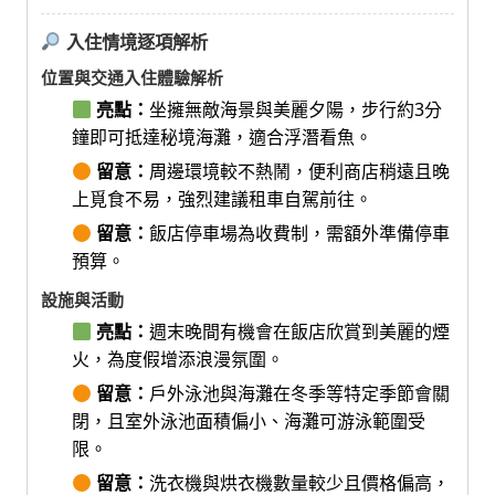
入住情境逐項解析
位置與交通入住體驗解析
亮點：
坐擁無敵海景與美麗夕陽，步行約3分
鐘即可抵達秘境海灘，適合浮潛看魚。
留意：
周邊環境較不熱鬧，便利商店稍遠且晚
上覓食不易，強烈建議租車自駕前往。
留意：
飯店停車場為收費制，需額外準備停車
預算。
設施與活動
亮點：
週末晚間有機會在飯店欣賞到美麗的煙
火，為度假增添浪漫氛圍。
留意：
戶外泳池與海灘在冬季等特定季節會關
閉，且室外泳池面積偏小、海灘可游泳範圍受
限。
留意：
洗衣機與烘衣機數量較少且價格偏高，