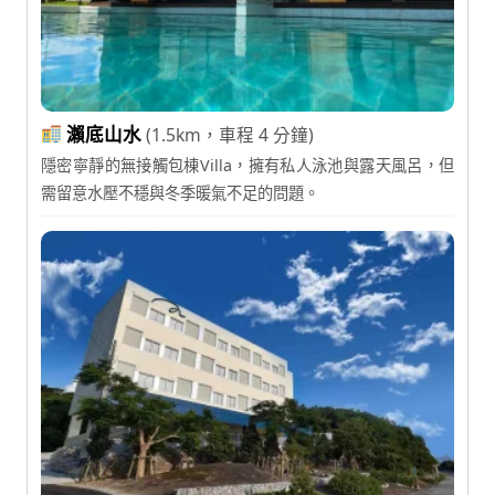
瀨底山水
(1.5km，車程 4 分鐘)
隱密寧靜的無接觸包棟Villa，擁有私人泳池與露天風呂，但
需留意水壓不穩與冬季暖氣不足的問題。