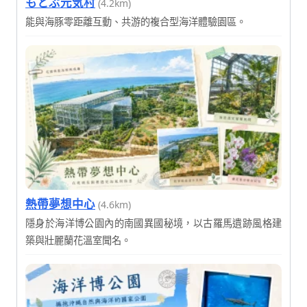
もとぶ元気村
(4.2km)
能與海豚零距離互動、共游的複合型海洋體驗園區。
熱帶夢想中心
(4.6km)
隱身於海洋博公園內的南國異國秘境，以古羅馬遺跡風格建
築與壯麗蘭花溫室聞名。