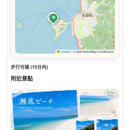
景
今
Leaflet
|
© OpenStreetMap contributors
步行可達 (15分內)
附近景點