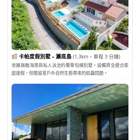
卡帕度假別墅 – 瀨底島
(1.3km，車程 3 分鐘)
坐擁無敵海景與私人泳池的奢華包棟別墅，設備齊全適合家
庭度假，但需留意戶外自然生態帶來的蚊蟲問題。