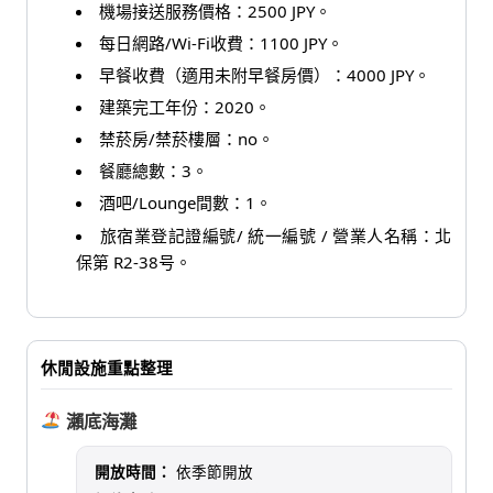
機場接送服務價格：2500 JPY。
每日網路/Wi-Fi收費：1100 JPY。
早餐收費（適用未附早餐房價）：4000 JPY。
建築完工年份：2020。
禁菸房/禁菸樓層：no。
餐廳總數：3。
酒吧/Lounge間數：1。
旅宿業登記證編號/ 統一編號 / 營業人名稱：北
保第 R2-38号。
休閒設施重點整理
瀨底海灘
開放時間：
依季節開放