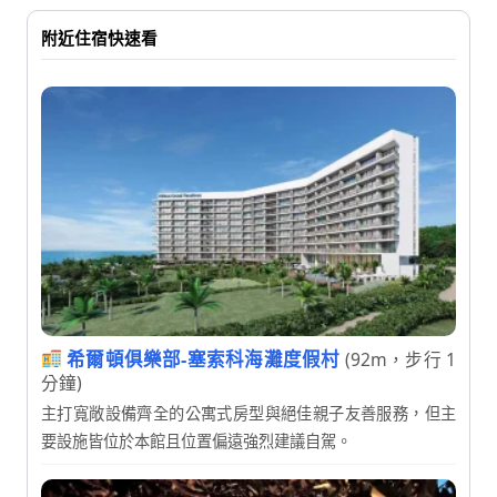
附近住宿快速看
希爾頓俱樂部-塞索科海灘度假村
(92m，步行 1
分鐘)
主打寬敞設備齊全的公寓式房型與絕佳親子友善服務，但主
要設施皆位於本館且位置偏遠強烈建議自駕。