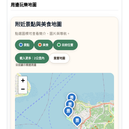
周邊玩樂地圖
附近景點與美食地圖
點選圖標可查看簡介、圖片與導航。
景點
美食
目前位置
載入更多：2公里內
重置地圖
目前顯示精選周邊
+
−
景
景
景
景
景