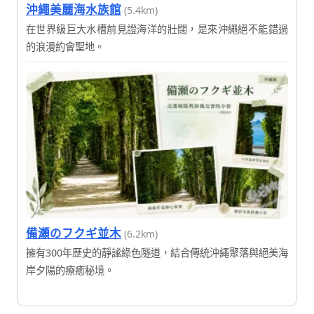
沖繩美麗海水族館
(5.4km)
在世界級巨大水槽前見證海洋的壯闊，是來沖繩絕不能錯過
的浪漫約會聖地。
備瀬のフクギ並木
(6.2km)
擁有300年歷史的靜謐綠色隧道，結合傳統沖繩聚落與絕美海
岸夕陽的療癒秘境。