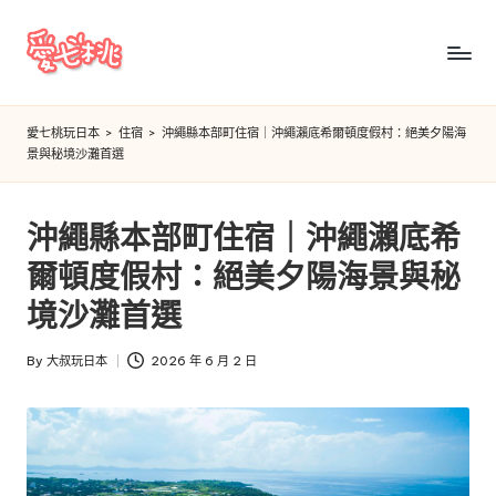
Skip
to
愛
content
七
愛七桃玩日本
>
住宿
>
沖繩縣本部町住宿｜沖繩瀨底希爾頓度假村：絕美夕陽海
景與秘境沙灘首選
桃
玩
沖繩縣本部町住宿｜沖繩瀨底希
日
爾頓度假村：絕美夕陽海景與秘
本
境沙灘首選
By
大叔玩日本
2026 年 6 月 2 日
Posted
by