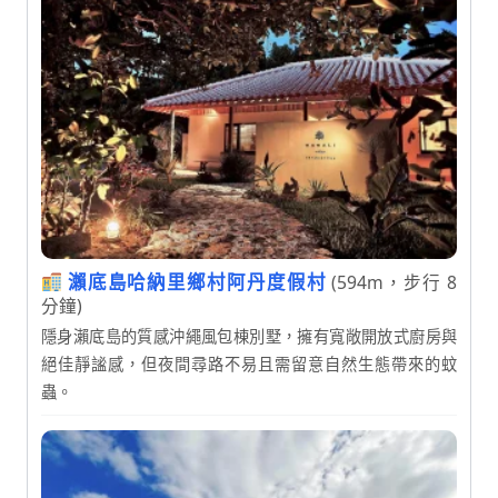
瀨底島哈納里鄉村阿丹度假村
(594m，步行 8
分鐘)
隱身瀨底島的質感沖繩風包棟別墅，擁有寬敞開放式廚房與
絕佳靜謐感，但夜間尋路不易且需留意自然生態帶來的蚊
蟲。