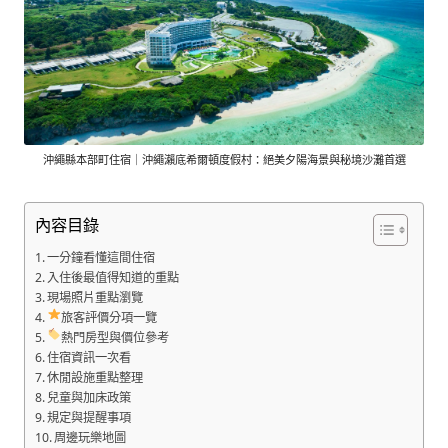
沖繩縣本部町住宿｜沖繩瀨底希爾頓度假村：絕美夕陽海景與秘境沙灘首選
內容目錄
一分鐘看懂這間住宿
入住後最值得知道的重點
現場照片重點瀏覽
旅客評價分項一覽
熱門房型與價位參考
住宿資訊一次看
休閒設施重點整理
兒童與加床政策
規定與提醒事項
周邊玩樂地圖