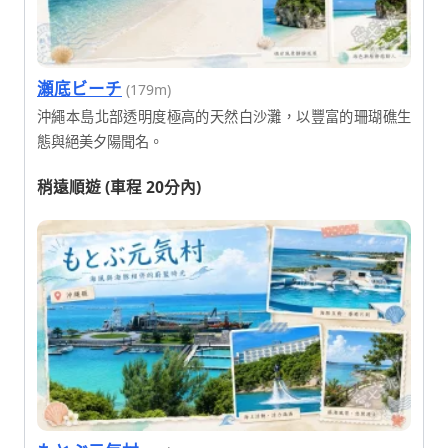
瀬底ビーチ
(179m)
沖繩本島北部透明度極高的天然白沙灘，以豐富的珊瑚礁生
態與絕美夕陽聞名。
稍遠順遊 (車程 20分內)