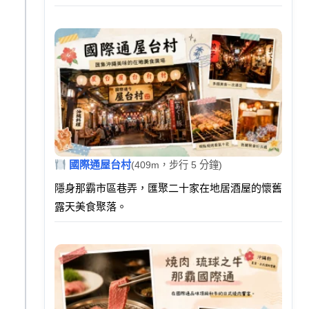
國際通屋台村
(409m，步行 5 分鐘)
隱身那霸市區巷弄，匯聚二十家在地居酒屋的懷舊
露天美食聚落。