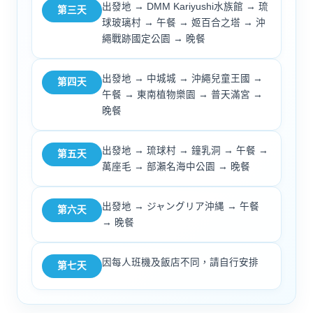
出發地 → DMM Kariyushi水族館 → 琉
第三天
球玻璃村 → 午餐 → 姬百合之塔 → 沖
繩戰跡國定公園 → 晚餐
出發地 → 中城城 → 沖繩兒童王國 →
第四天
午餐 → 東南植物樂園 → 普天滿宮 →
晚餐
出發地 → 琉球村 → 鐘乳洞 → 午餐 →
第五天
萬座毛 → 部瀨名海中公園 → 晚餐
出發地 → ジャングリア沖縄 → 午餐
第六天
→ 晚餐
因每人班機及飯店不同，請自行安排
第七天