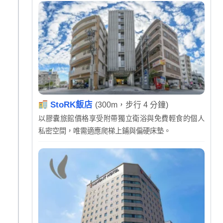
StoRK飯店
(300m，步行 4 分鐘)
以膠囊旅館價格享受附帶獨立衛浴與免費輕食的個人
私密空間，唯需適應爬梯上鋪與偏硬床墊。