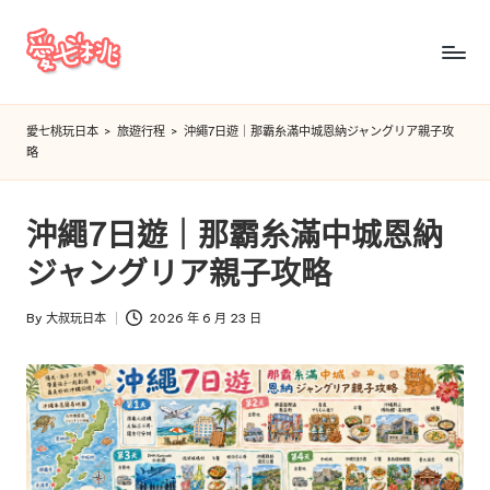
Skip
to
愛
content
七
愛七桃玩日本
>
旅遊行程
>
沖繩7日遊｜那霸糸滿中城恩納ジャングリア親子攻
略
桃
玩
沖繩7日遊｜那霸糸滿中城恩納
日
ジャングリア親子攻略
本
By
大叔玩日本
2026 年 6 月 23 日
Posted
by