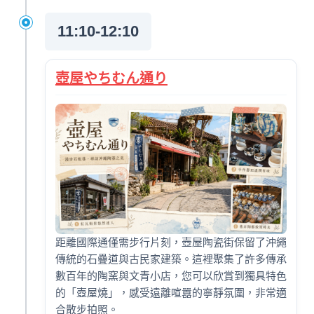
11:10-12:10
壺屋やちむん通り
距離國際通僅需步行片刻，壺屋陶瓷街保留了沖繩
傳統的石疊道與古民家建築。這裡聚集了許多傳承
數百年的陶窯與文青小店，您可以欣賞到獨具特色
的「壺屋燒」，感受遠離喧囂的寧靜氛圍，非常適
合散步拍照。