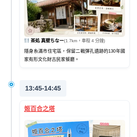
茶処 真壁ちなー
(1.7km，車程 4 分鐘)
隱身糸滿市住宅區，保留二戰彈孔遺跡的130年國
家有形文化財古民家餐廳。
13:45-14:45
姬百合之塔