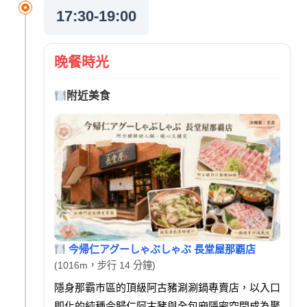
17:30-19:00
晚餐時光
附近美食
今帰仁アグーしゃぶしゃぶ 長堂屋那覇店
(1016m，步行 14 分鐘)
隱身那霸市區的頂級阿古豬涮涮鍋專賣店，以入口
即化的純種今歸仁阿古豬與全包廂隱密空間成為聚