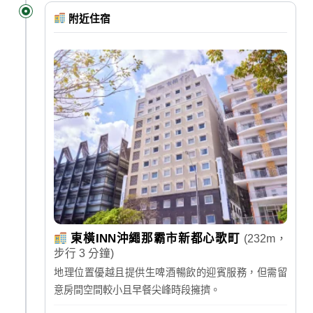
附近住宿
東橫INN沖繩那霸市新都心歌町
(232m，
步行 3 分鐘)
地理位置優越且提供生啤酒暢飲的迎賓服務，但需留
意房間空間較小且早餐尖峰時段擁擠。