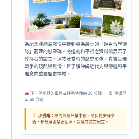
為紀念沖繩島戰役中被動員為護士的「姬百合學徒
隊」而建的慰靈碑。旁邊的和平祈念資料館展示了
倖存者的證言、遺物及當時的歷史影像，真實呈現
戰爭的殘酷與無情，是了解沖繩近代史與傳遞和平
理念的重要歷史場域。
下一個地點的車程或移動時間約 10 分鐘 ｜
建議停
留 60 分鐘
小提醒：
館內氣氛莊嚴肅穆，請保持安靜參
觀，部分展區禁止拍照，請遵守館方規定。