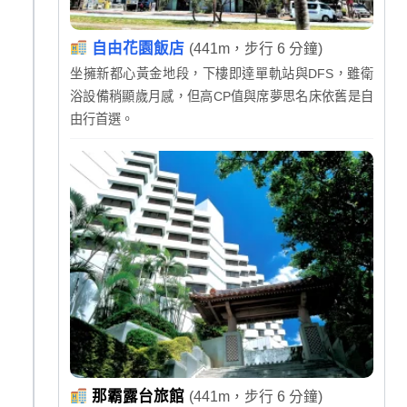
自由花園飯店
(441m，步行 6 分鐘)
坐擁新都心黃金地段，下樓即達單軌站與DFS，雖衛
浴設備稍顯歲月感，但高CP值與席夢思名床依舊是自
由行首選。
那霸露台旅館
(441m，步行 6 分鐘)