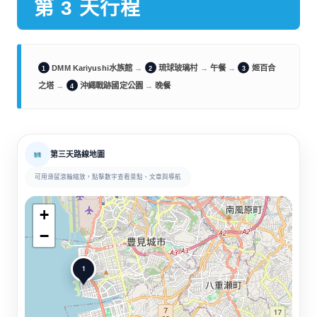
第 3 天行程
DMM Kariyushi水族館
→
琉球玻璃村
→
午餐
→
姬百合
1
2
3
之塔
→
沖繩戰跡國定公園
→
晚餐
4
第三天路線地圖
可用滑鼠滾輪縮放，點擊數字查看景點、文章與導航
+
−
1