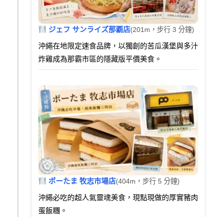
ジェフ サンライズ那覇店
(201m，步行 3 分鐘)
沖繩在地限定速食品牌，以獨創的苦瓜漢堡與多汁
炸雞成為那霸市區的隱藏版平價美食。
ポーたま 牧志市場店
(404m，步行 5 分鐘)
沖繩必吃的超人氣靈魂美食，現點現做的厚實豬肉
蛋飯糰。