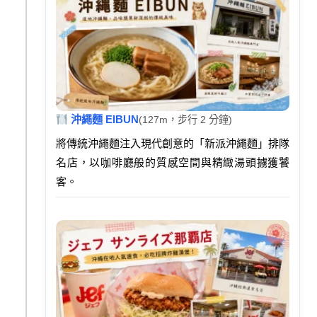
沖繩麵 EIBUN
(127m，步行 2 分鐘)
將傳統沖繩麵注入現代創意的「新派沖繩麵」排隊
名店，以咖啡廳般的質感空間與精緻湯頭擄獲饕
客。