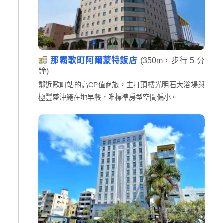
那霸歌町阿爾蒙特飯店
(350m，步行 5 分
鐘)
鄰近歌町站的高CP值商旅，主打頂樓光明石大浴場與
極豐盛沖繩在地早餐，唯標準房型空間偏小。