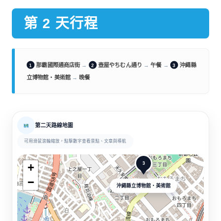
第 2 天行程
那霸國際通商店街
→
壺屋やちむん通り
→
午餐
→
沖繩縣
1
2
3
立博物館・美術館
→
晚餐
第二天路線地圖
可用滑鼠滾輪縮放，點擊數字查看景點、文章與導航
3
+
−
沖繩縣立博物館・美術館