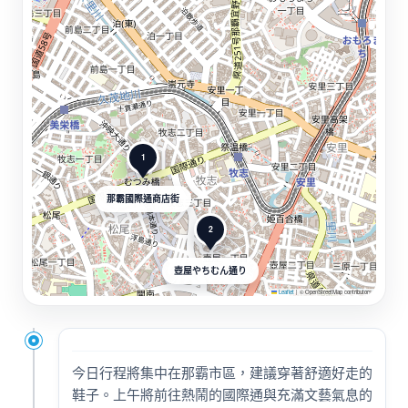
1
那霸國際通商店街
2
壺屋やちむん通り
Leaflet
|
© OpenStreetMap contributors
今日行程將集中在那霸市區，建議穿著舒適好走的
鞋子。上午將前往熱鬧的國際通與充滿文藝氣息的