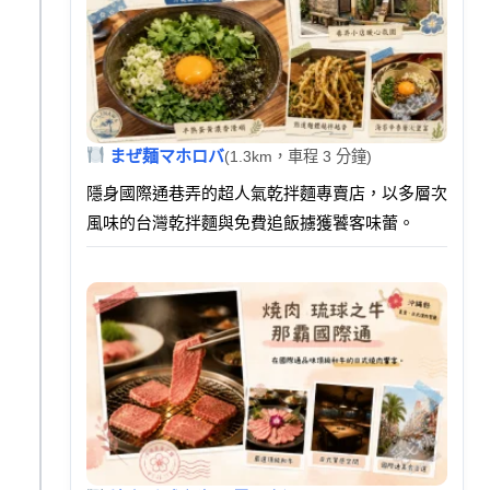
まぜ麺マホロバ
(1.3km，車程 3 分鐘)
隱身國際通巷弄的超人氣乾拌麵專賣店，以多層次
風味的台灣乾拌麵與免費追飯擄獲饕客味蕾。