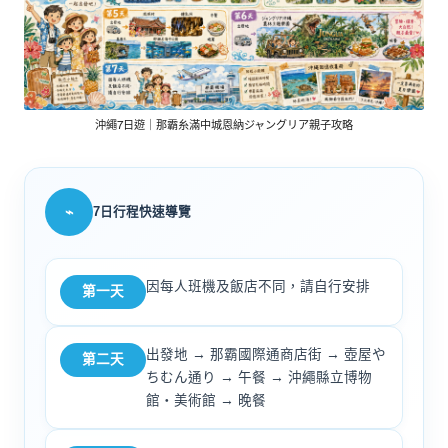
沖繩7日遊｜那霸糸滿中城恩納ジャングリア親子攻略
⌁
7日行程快速導覽
因每人班機及飯店不同，請自行安排
第一天
出發地 → 那霸國際通商店街 → 壺屋や
第二天
ちむん通り → 午餐 → 沖繩縣立博物
館・美術館 → 晚餐