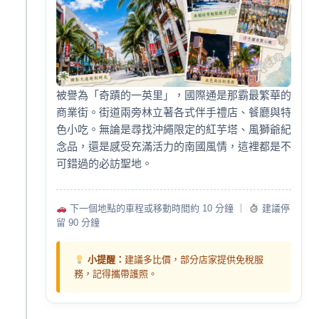
被譽為「奇蹟的一英里」，國際通是那霸最繁華的
商業街。街道兩旁林立著各式伴手禮店、餐廳與特
色小吃。無論是尋找沖繩限定的紅芋塔、風獅爺紀
念品，還是感受充滿活力的南國風情，這裡都是不
可錯過的必訪聖地。
下一個地點的車程或移動時間約 10 分鐘 ｜
建議停
留 90 分鐘
小提醒：
建議多比價，部分店家提供免稅服
務，記得攜帶護照。