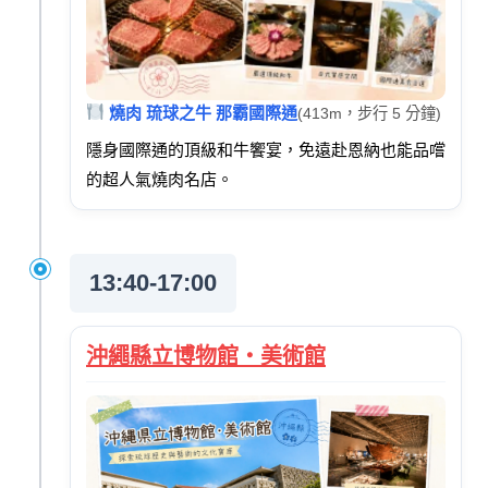
燒肉 琉球之牛 那霸國際通
(413m，步行 5 分鐘)
隱身國際通的頂級和牛饗宴，免遠赴恩納也能品嚐
的超人氣燒肉名店。
13:40-17:00
沖繩縣立博物館・美術館