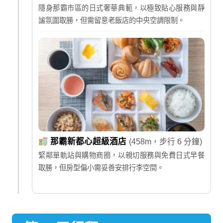
隱身那霸市區的日式奢華典範，以極致貼心服務與靜
謐氛圍取勝，但需留意老飯店的中央空調限制。
那霸新都心超級酒店
(458m，步行 6 分鐘)
緊鄰單軌站與購物商圈，以親切服務與免費日式早餐
取勝，但房型偏小需妥善安排行李空間。