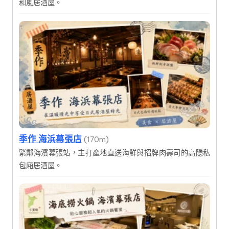
和風居酒屋。
季作 海浜幕張店
(170m)
緊鄰海濱幕張站，主打產地直送海鮮與招牌肉壽司的高隱私
包廂居酒屋。