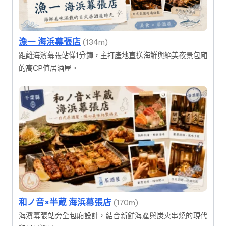
漁一 海浜幕張店
(134m)
距離海濱幕張站僅1分鐘，主打產地直送海鮮與絕美夜景包廂
的高CP值居酒屋。
和ノ音×半蔵 海浜幕張店
(170m)
海濱幕張站旁全包廂設計，結合新鮮海產與炭火串燒的現代