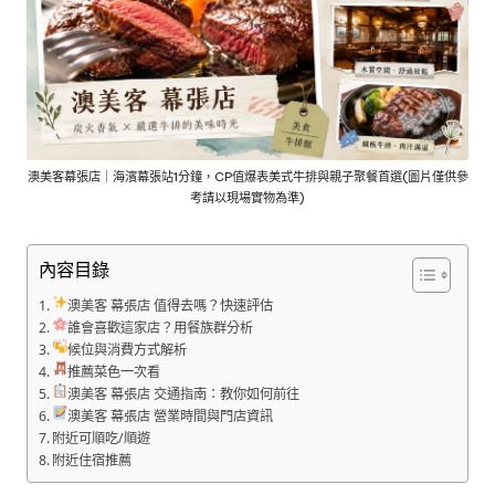
澳美客幕張店｜海濱幕張站1分鐘，CP值爆表美式牛排與親子聚餐首選(圖片僅供參
考請以現場實物為準)
內容目錄
澳美客 幕張店 值得去嗎？快速評估
誰會喜歡這家店？用餐族群分析
候位與消費方式解析
推薦菜色一次看
澳美客 幕張店 交通指南：教你如何前往
澳美客 幕張店 營業時間與門店資訊
附近可順吃/順遊
附近住宿推薦