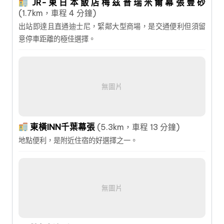
JR-東日本飯店梅茲普瑞米爾幕張豐砂
(1.7km，車程 4 分鐘)
出站即達且直通迪士尼，緊鄰大型商場，是交通便利但須留
意停車距離的極佳選擇。
無圖片
東橫INN千葉幕張
(5.3km，車程 13 分鐘)
地點便利，是附近住宿的好選擇之一。
無圖片