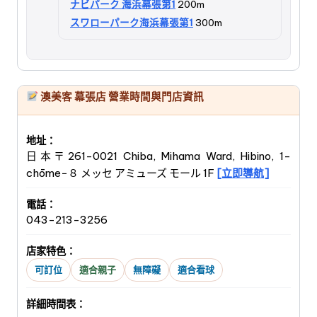
ナビパーク 海浜幕張第1
200m
スワローパーク海浜幕張第1
300m
澳美客 幕張店 營業時間與門店資訊
地址：
日本〒261-0021 Chiba, Mihama Ward, Hibino, 1-
chōme−８ メッセ アミューズ モール 1F
[立即導航]
電話：
043-213-3256
店家特色：
可訂位
適合親子
無障礙
適合看球
詳細時間表：