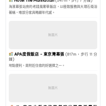
Hotel The Manhattan
(547m，步行 7 分鐘)
海濱幕張站旁的老錢風奢華飯店，以極致服務與大理石衛浴
著稱，唯部分家具略顯年代感。
無圖片
APA度假飯店 - 東京灣幕張
(817m，步行 11 分
鐘)
地點便利，是附近住宿的好選擇之一。
無圖片