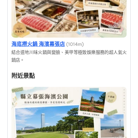
海底撈火鍋 海濱幕張店
(1014m)
結合道地川味火鍋與變臉、美甲等極致娛樂服務的超人氣火
鍋店。
附近景點