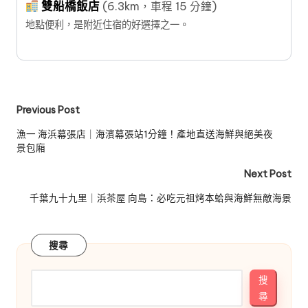
雙船橋飯店
(6.3km，車程 15 分鐘)
地點便利，是附近住宿的好選擇之一。
Post
Previous Post
navigation
漁一 海浜幕張店｜海濱幕張站1分鐘！產地直送海鮮與絕美夜
景包廂
Next Post
千葉九十九里｜浜茶屋 向島：必吃元祖烤本蛤與海鮮無敵海景
搜尋
搜
尋