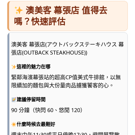
澳美客 幕張店 值得去
嗎？快速評估
澳美客 幕張店(アウトバックステーキハウス 幕
張店(OUTBACK STEAKHOUSE))
這裡的魅力在哪
緊鄰海濱幕張站的超高CP值美式牛排館，以無
限續加的麵包與大份量肉品擄獲饕客的心。
建議停留時間
90 分鐘（快閃 60、悠閒 120）
什麼時候去最剛好
週末中午11:30或平日傍晚17:30，避開展覽散