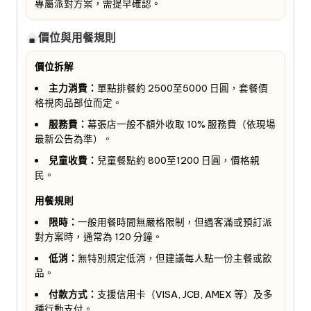
專屬派對方案，需提早確認。
價位與用餐規則
價位拆解
主力消費：
單點排餐約 2500至5000 日圓，套餐價
格視肉品部位而定。
服務費：
幕張店一般不額外收取 10% 服務費（依現場
最新公告為準）。
兒童收費：
兒童餐點約 800至1200 日圓，價格親
民。
用餐規則
限時：
一般用餐時間無嚴格限制，但遇客滿或預訂派
對方案時，通常為 120 分鐘。
低消：
無特別規定低消，但建議每人點一份主餐或飲
品。
付款方式：
支援信用卡（VISA, JCB, AMEX 等）及多
種行動支付。