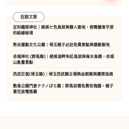
近期文章
足利織姬神社｜絕美七色鳥居與戀人聖地，俯瞰關東平原
的結緣秘境
熊谷運動文化公園｜埼玉親子必訪免費景點與運動聖地
赤城神社 (群馬縣)｜絕美湖畔朱紅鳥居與啄木鳥橋，赤城
山能量景點
西武巨蛋(埼玉縣)｜埼玉西武獅主場熱血朝聖與購票指南
敷島公園門倉テクノばら園｜群馬前橋免費玫瑰園，親子
賞花放電推薦