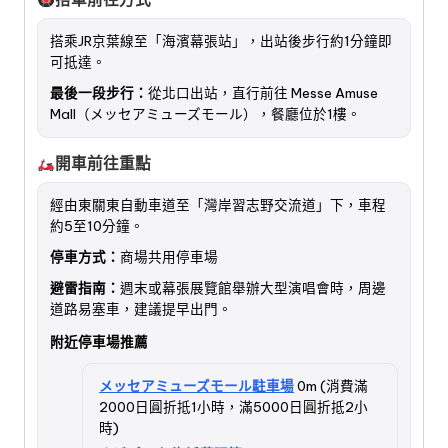
搭乘JR京葉線至「海濱幕張站」，出站後步行約1分鐘即
可抵達。
最後一段步行：
從北口出站，直行前往 Messe Amuse
Mall（メッセアミューズモール），餐廳位於1樓。
開車前往重點
經由東關東自動車道至「灣岸習志野交流道」下，車程
約5至10分鐘。
停車方式：
商場共用停車場
避雷指南：
週末或幕張展覽館舉辦大型演唱會時，周邊
道路易塞車，建議提早出門。
附近停車場推薦
メッセアミューズモール駐車場
0m (消費滿
2000日圓折抵1小時，滿5000日圓折抵2小
時)