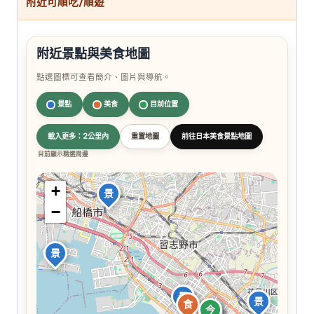
附近可順吃/順遊
附近景點與美食地圖
點選圖標可查看簡介、圖片與導航。
景點
美食
目前位置
載入更多：2公里內
重置地圖
前往日本美食景點地圖
目前顯示精選周邊
+
景
−
景
景
景
食
今
食
食
食