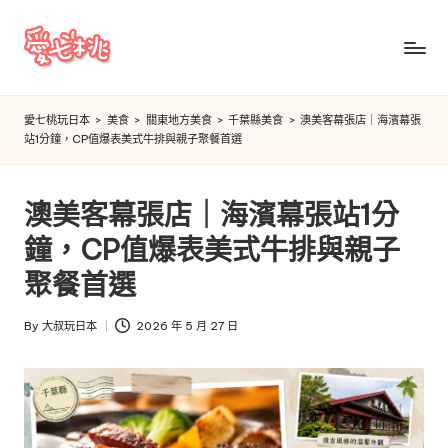
Skip
to
愛
content
七
愛七桃玩日本
>
美食
>
關東地方美食
>
千葉縣美食
>
澳美客幕張店｜海濱幕張
站1分鐘，CP值爆表美式牛排與親子聚餐首選
桃
玩
澳美客幕張店｜海濱幕張站1分
日
鐘，CP值爆表美式牛排與親子
本
聚餐首選
By
大叔玩日本
2026 年 5 月 27 日
Posted
by