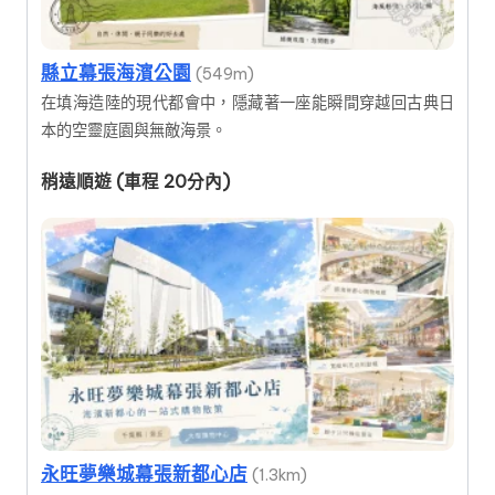
縣立幕張海濱公園
(549m)
在填海造陸的現代都會中，隱藏著一座能瞬間穿越回古典日
本的空靈庭園與無敵海景。
稍遠順遊 (車程 20分內)
永旺夢樂城幕張新都心店
(1.3km)