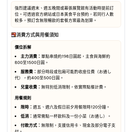
強烈建議週末、週五晚間或幕張展覽館有活動時提前訂
位。可透過官方網站或日本美食平台預約，若同行人數
較多，預訂含無限暢飲的套餐方案最為划算。
消費方式與用餐須知
價位拆解
主力消費：
單點串燒約198日圓起，主食與海鮮約
800至1500日圓。
服務費：
部分時段或包廂可能酌收座位費（お通し
代），約400至500日圓。
兒童收費：
無特別低消限制，依實際點餐計費。
用餐規則
限時：
週五、週六及假日前夕用餐限時120分鐘。
低消：
通常需點一杯飲料及一份小菜（お通し）。
付款方式：
無限制，支援信用卡、現金及部分電子支
付。