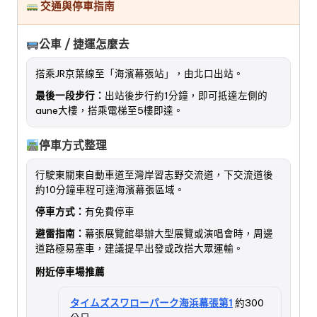
交通與停車指南
公車 / 捷運怎麼去
搭乘JR京葉線至「海濱幕張站」，由北口出站。
最後一段步行：
出站後步行約1分鐘，即可抵達左側的
aune大樓，搭乘電梯至5樓即達。
停車方式整理
行駛東關東自動車道至灣岸習志野交流道，下交流道後
約10分鐘車程可達海濱幕張區域。
停車方式：
有免費停車
避雷指南：
幕張展覽館舉辦大型展覽或演唱會時，周邊
道路極易塞車，建議提早出發或改搭大眾運輸。
附近停車場推薦
タイムズスワローパーク海浜幕張第1
約300