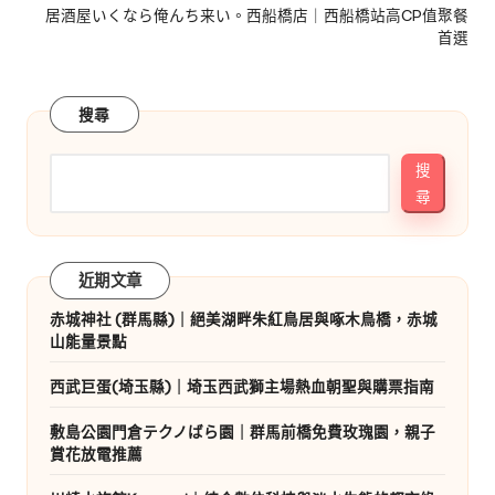
居酒屋いくなら俺んち来い。西船橋店｜西船橋站高CP值聚餐
首選
搜尋
搜
尋
近期文章
赤城神社 (群馬縣)｜絕美湖畔朱紅鳥居與啄木鳥橋，赤城
山能量景點
西武巨蛋(埼玉縣)｜埼玉西武獅主場熱血朝聖與購票指南
敷島公園門倉テクノばら園｜群馬前橋免費玫瑰園，親子
賞花放電推薦