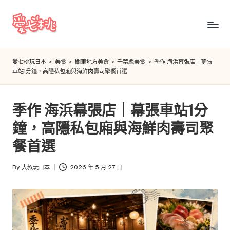
Skip
to
愛
content
七
愛七桃玩日本
>
美食
>
關東地方美食
>
千葉縣美食
>
季作 海浜幕張店｜幕張
車站1分鐘，高隱私包廂與海鮮肉壽司聚餐首選
桃
玩
季作 海浜幕張店｜幕張車站1分
日
鐘，高隱私包廂與海鮮肉壽司聚
本
餐首選
By
大叔玩日本
2026 年 5 月 27 日
Posted
by