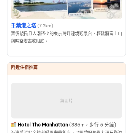
千葉港之塔
(7.3km)
票價親民且人潮稀少的東京灣畔秘境觀景台，輕鬆將富士山
與晴空塔盡收眼底。
附近住宿推薦
無圖片
Hotel The Manhattan
(385m，步行 5 分鐘)
海濱幕張站旁的老錢風奢華飯店，以極致服務與大理石衛浴