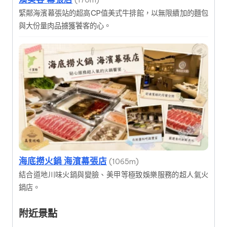
緊鄰海濱幕張站的超高CP值美式牛排館，以無限續加的麵包
與大份量肉品擄獲饕客的心。
海底撈火鍋 海濱幕張店
(1065m)
結合道地川味火鍋與變臉、美甲等極致娛樂服務的超人氣火
鍋店。
附近景點