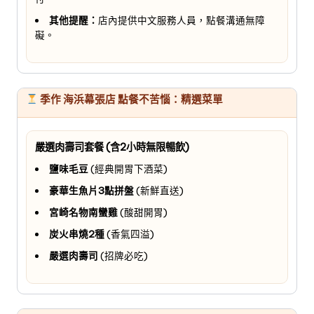
其他提醒：
店內提供中文服務人員，點餐溝通無障
礙。
季作 海浜幕張店 點餐不苦惱：精選菜單
嚴選肉壽司套餐 (含2小時無限暢飲)
鹽味毛豆
(經典開胃下酒菜)
豪華生魚片3點拼盤
(新鮮直送)
宮崎名物南蠻雞
(酸甜開胃)
炭火串燒2種
(香氣四溢)
嚴選肉壽司
(招牌必吃)