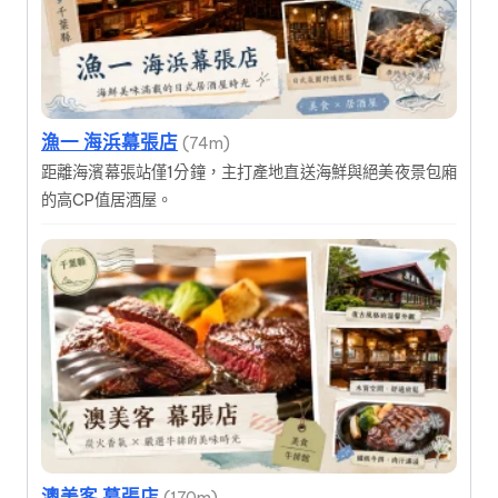
漁一 海浜幕張店
(74m)
距離海濱幕張站僅1分鐘，主打產地直送海鮮與絕美夜景包廂
的高CP值居酒屋。
澳美客 幕張店
(170m)