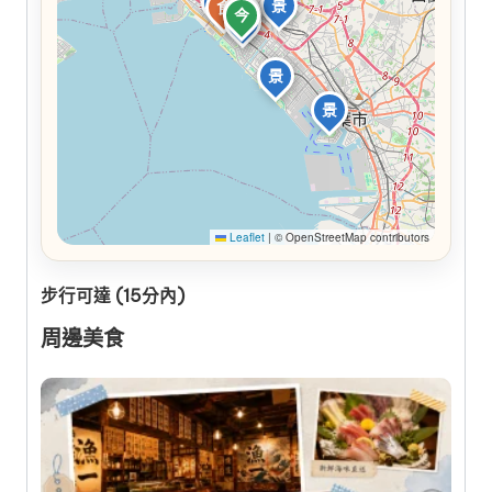
景
景
食
食
食
今
景
景
景
Leaflet
|
© OpenStreetMap contributors
步行可達 (15分內)
周邊美食