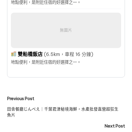
地點便利，是附近住宿的好選擇之一。
無圖片
雙船橋飯店
(6.5km，車程 16 分鐘)
地點便利，是附近住宿的好選擇之一。
Post
Previous Post
navigation
田舎餐廳じんべえ｜千葉君津秘境海鮮，水產批發直營超狂生
魚片
Next Post