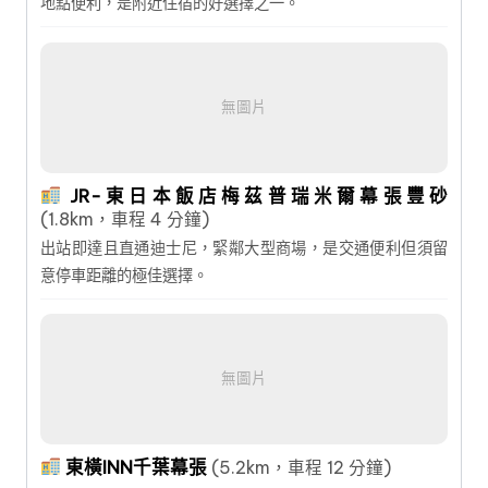
地點便利，是附近住宿的好選擇之一。
無圖片
JR-東日本飯店梅茲普瑞米爾幕張豐砂
(1.8km，車程 4 分鐘)
出站即達且直通迪士尼，緊鄰大型商場，是交通便利但須留
意停車距離的極佳選擇。
無圖片
東橫INN千葉幕張
(5.2km，車程 12 分鐘)