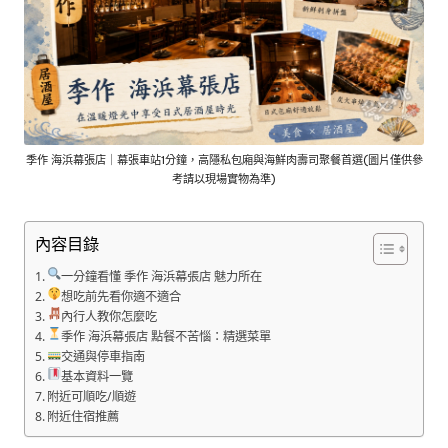
季作 海浜幕張店｜幕張車站1分鐘，高隱私包廂與海鮮肉壽司聚餐首選(圖片僅供參
考請以現場實物為準)
內容目錄
一分鐘看懂 季作 海浜幕張店 魅力所在
想吃前先看你適不適合
內行人教你怎麼吃
季作 海浜幕張店 點餐不苦惱：精選菜單
交通與停車指南
基本資料一覽
附近可順吃/順遊
附近住宿推薦