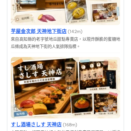
芋屋金次郎 天神地下街店
(142m)
來自高知縣的老字號地瓜甜點專賣店，以現炸酥脆的蜜糖地
瓜條成為天神地下街的人氣排隊指標。
すし酒場さしす 天神店
(168m)