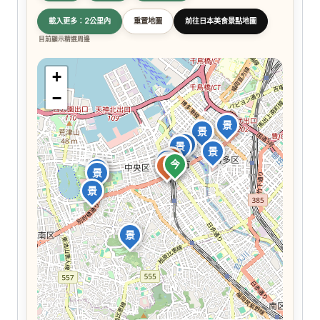
載入更多：2公里內
重置地圖
前往日本美食景點地圖
目前顯示精選周邊
+
−
景
景
景
景
景
食
景
食
食
今
食
食
景
景
景
景