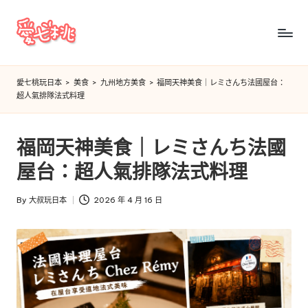
Skip
to
愛
content
七
愛七桃玩日本
>
美食
>
九州地方美食
>
福岡天神美食｜レミさんち法國屋台：
超人氣排隊法式料理
桃
玩
福岡天神美食｜レミさんち法國
日
屋台：超人氣排隊法式料理
本
By
大叔玩日本
2026 年 4 月 16 日
Posted
by