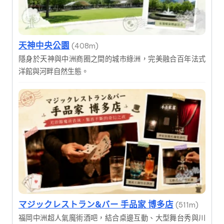
天神中央公園
(408m)
隱身於天神與中洲商圈之間的城市綠洲，完美融合百年法式
洋館與河畔自然生態。
マジックレストラン&バー 手品家 博多店
(511m)
福岡中洲超人氣魔術酒吧，結合桌邊互動、大型舞台秀與川