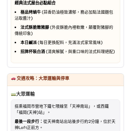
經典法式屋台必點組合
極品烤蝸牛
(蒜香奶油極致濃郁，務必加點法國麵包
沾取醬汁)
法式酥脆嫩豬腳
(外皮酥脆內裡軟嫩，顛覆對豬腳的
傳統印象)
本日鹹派
(每日更換配料，充滿法式家常風味)
招牌杯裝白酒
(清爽解膩，與重口味的法式料理絕配)
交通攻略：大眾運輸與停車
大眾運輸
搭乘福岡市營地下鐵七隈線至「天神南站」，或西鐵
「福岡(天神)站」。
最後一段步行：
從天神南站出站後步行約2分鐘，位於天
神Loft正前方。