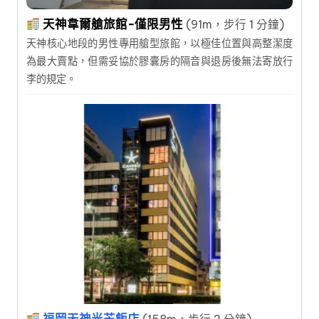
天神韋爾艙旅館-僅限男性
(91m，步行 1 分鐘)
天神核心地段的男性專用艙型旅館，以極佳位置與高整潔度
為最大賣點，但需妥協於膠囊房的隔音與退房後無法寄放行
李的規定。
福岡天神光芒飯店
(158m，步行 2 分鐘)