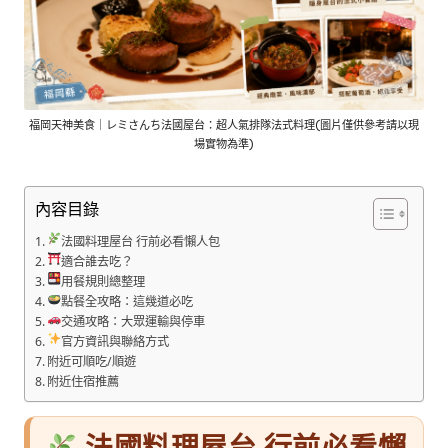
福岡天神美食｜レミさんち法國屋台：超人氣排隊法式料理(圖片僅供參考請以現
場實物為準)
內容目錄
法國料理屋台 行前必看懶人包
適合誰去吃？
用餐規則總整理
點餐全攻略：這幾道必吃
交通攻略：大眾運輸與停車
官方資訊與聯絡方式
附近可順吃/順遊
附近住宿推薦
法國料理屋台 行前必看懶