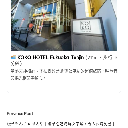
KOKO HOTEL Fukuoka Tenjin
(211m，步行 3
分鐘)
坐落天神核心、下樓即達藍瓶與公車站的超值旅宿，唯隔音
與採光稍弱需留心。
Post
Previous Post
navigation
浅草もんじゃ ぜんや｜淺草必吃海鮮文字燒，專人代烤免動手