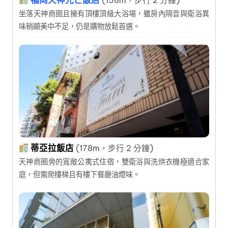
坐落天神商圈且擁有頂樓頂級大浴場，雖房內隔音與衛浴異
味稍顯美中不足，仍是購物放鬆首選。
蒂亞拉飯店
(178m，步行 2 分鐘)
天神商圈旁的寬敞公寓式住宿，雙衛浴與洗烘衣機極適合家
庭，但需爬樓梯且有樓下餐廳油煙味。