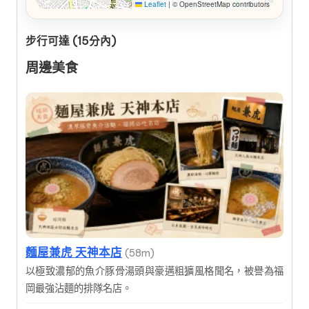
Leaflet
|
© OpenStreetMap contributors
步行可達 (15分內)
周邊美食
麵屋兼虎 天神本店
(58m)
以極致濃郁的魚介豚骨湯頭與豪邁粗獷風格聞名，被譽為福
岡最強沾麵的排隊名店。