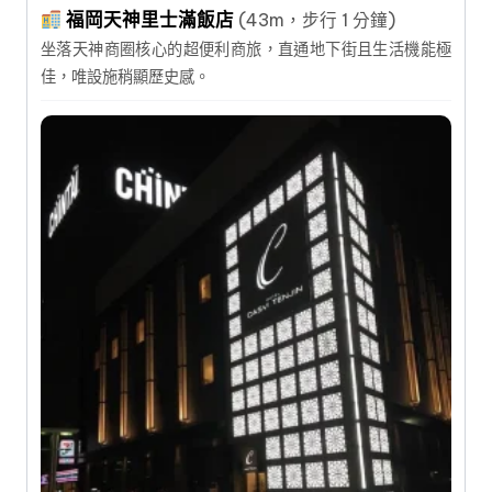
福岡天神里士滿飯店
(43m，步行 1 分鐘)
坐落天神商圈核心的超便利商旅，直通地下街且生活機能極
佳，唯設施稍顯歷史感。