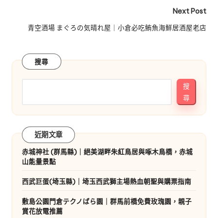
Next Post
青空酒場 まぐろの気晴れ屋｜小倉必吃鮪魚海鮮居酒屋老店
搜尋
搜
尋
近期文章
赤城神社 (群馬縣)｜絕美湖畔朱紅鳥居與啄木鳥橋，赤城
山能量景點
西武巨蛋(埼玉縣)｜埼玉西武獅主場熱血朝聖與購票指南
敷島公園門倉テクノばら園｜群馬前橋免費玫瑰園，親子
賞花放電推薦