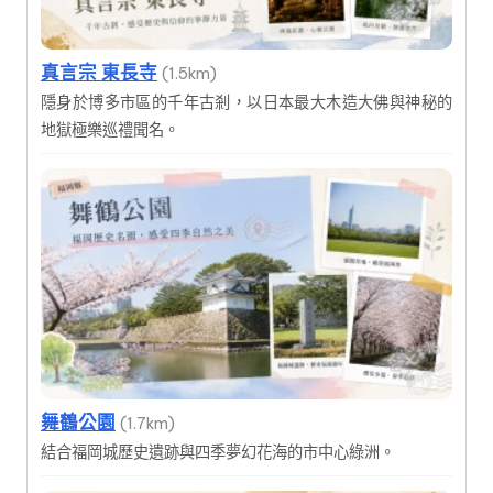
真言宗 東長寺
(1.5km)
隱身於博多市區的千年古剎，以日本最大木造大佛與神秘的
地獄極樂巡禮聞名。
舞鶴公園
(1.7km)
結合福岡城歷史遺跡與四季夢幻花海的市中心綠洲。