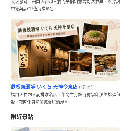
大阪發跡、福岡天神超人氣的平價創意壽司居酒屋，以浮誇
視覺與高CP值海鮮聞名。
鉄板焼酒場 いくら 天神今泉店
(171m)
福岡天神超人氣排隊名店，午間主打超萌狗掌印漢堡排蛋包
飯，夜晚化身熱鬧鐵板居酒屋。
附近景點