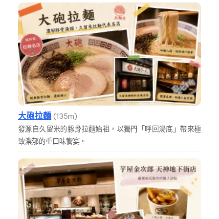
大砲拉麵
(135m)
發源自久留米的豚骨拉麵始祖，以獨門「呼回湯底」帶來極
致濃郁的重口味饗宴。