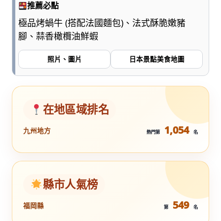
推薦必點
極品烤蝸牛 (搭配法國麵包)、法式酥脆嫩豬
腳、蒜香橄欖油鮮蝦
照片、圖片
日本景點美食地圖
在地區域排名
1,054
九州地方
熱門第
名
縣市人氣榜
549
福岡縣
第
名