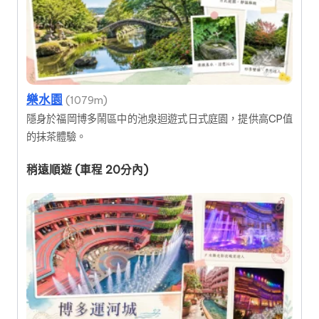
樂水園
(1079m)
隱身於福岡博多鬧區中的池泉迴遊式日式庭園，提供高CP值
的抹茶體驗。
稍遠順遊 (車程 20分內)