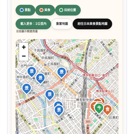
景點
美食
目前位置
載入更多：2公里內
重置地圖
前往日本美食景點地圖
目前顯示精選周邊
+
−
景
景
景
景
景
食
食
景
食
食
今
食
景