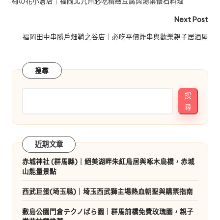
navigation
梅の花小倉店｜福岡北九州必吃精緻豆腐與湯葉懷石料理
Next Post
福岡田中串勝戶畑鞘之谷店｜必吃平價炸串與歡樂親子居酒屋
搜尋
搜
尋
近期文章
赤城神社 (群馬縣)｜絕美湖畔朱紅鳥居與啄木鳥橋，赤城
山能量景點
西武巨蛋(埼玉縣)｜埼玉西武獅主場熱血朝聖與購票指南
敷島公園門倉テクノばら園｜群馬前橋免費玫瑰園，親子