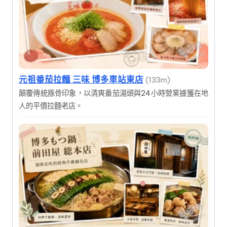
元祖番茄拉麵 三味 博多車站東店
(133m)
顛覆傳統豚骨印象，以清爽番茄湯頭與24小時營業擄獲在地
人的平價拉麵老店。