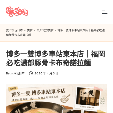
Skip
to
愛
content
七
愛七桃玩日本
>
美食
>
九州地方美食
>
博多一雙博多車站東本店｜福岡必吃濃
郁豚骨卡布奇諾拉麵
桃
玩
博多一雙博多車站東本店｜福岡
日
必吃濃郁豚骨卡布奇諾拉麵
本
By
大叔玩日本
2026 年 4 月 3 日
Posted
by