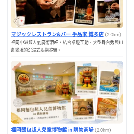
マジックレストラン&バー 手品家 博多店
(2.0km)
福岡中洲超人氣魔術酒吧，結合桌邊互動、大型舞台秀與川
劇變臉的沉浸式娛樂體驗。
福岡麵包超人兒童博物館 in 購物商場
(2.0km)