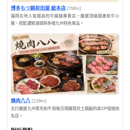
博多もつ鍋前田屋 総本店
(158m)
福岡在地人氣極高的牛腸鍋專賣店，嚴選頂級國產和牛小
腸，搭配濃郁湯頭與多樣九州特色單品。
燒肉八八
(228m)
主打嚴選九州黑毛和牛與每日現碾現炊土鍋飯的高CP值燒肉
名店。