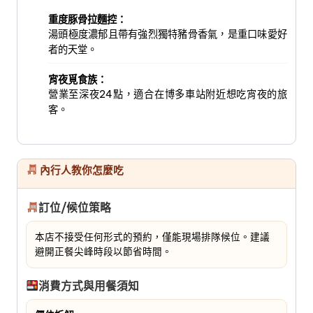
重度豚骨拉麵控：
湯頭極度濃郁且帶有強烈獨特豬骨香氣，是重口味愛好
者的天堂。
宵夜覓食族：
營業至深夜24點，適合在博多車站附近想吃宵夜的旅
客。
內行人教你怎麼吃
訂位/候位策略
本店不接受任何形式的預約，僅能現場排隊候位。建議
避開正餐尖峰時段以節省時間。
消費方式與用餐須知