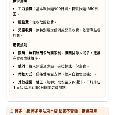
價位拆解
主力消費：
基本款拉麵900日圓、特製拉麵1350日
圓。
服務費：
無收取服務費。
兒童收費：
無特別規定低消或兒童收費，依實際點餐
計算。
用餐規則
限時：
無明確用餐時間限制，但因排隊人潮多，建議
完食後盡速讓座。
低消：
每人建議至少點一碗拉麵或一份主食。
付款方式：
僅接受現金支付（使用自動售票機）。
其他提醒：
替玉（加麵）需保留足夠湯汁，可於座位
上直接以現金150日圓向店員加點。
博多一雙 博多車站東本店 點餐不苦惱：精選菜單