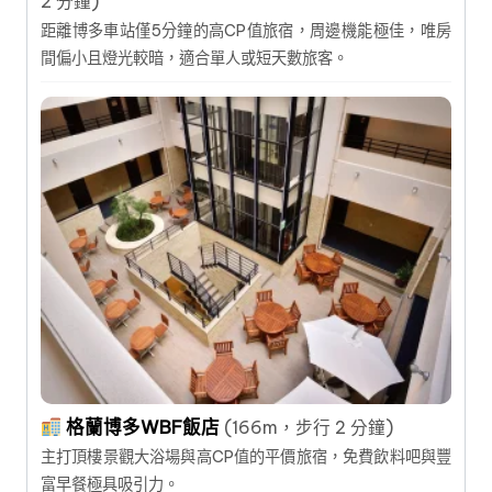
2 分鐘)
距離博多車站僅5分鐘的高CP值旅宿，周邊機能極佳，唯房
間偏小且燈光較暗，適合單人或短天數旅客。
格蘭博多WBF飯店
(166m，步行 2 分鐘)
主打頂樓景觀大浴場與高CP值的平價旅宿，免費飲料吧與豐
富早餐極具吸引力。