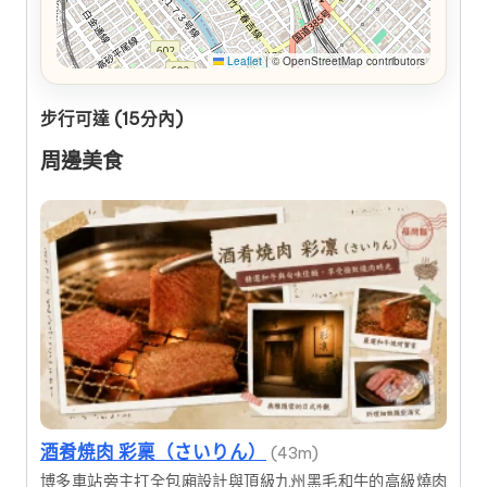
Leaflet
|
© OpenStreetMap contributors
步行可達 (15分內)
周邊美食
酒肴焼肉 彩稟（さいりん）
(43m)
博多車站旁主打全包廂設計與頂級九州黑毛和牛的高級燒肉