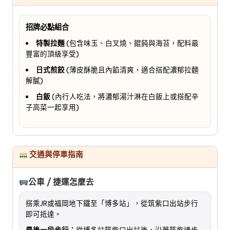
招牌必點組合
特製拉麵
(包含味玉、白叉燒、餛飩與海苔，配料最
豐富的頂級享受)
日式煎餃
(薄皮酥脆且內餡清爽，適合搭配濃郁拉麵
解膩)
白飯
(內行人吃法，將濃郁湯汁淋在白飯上或搭配辛
子高菜一起享用)
交通與停車指南
公車 / 捷運怎麼去
搭乘JR或福岡地下鐵至「博多站」，從筑紫口出站步行
即可抵達。
最後一段步行：
從博多站筑紫口出站後，沿著筑紫通步