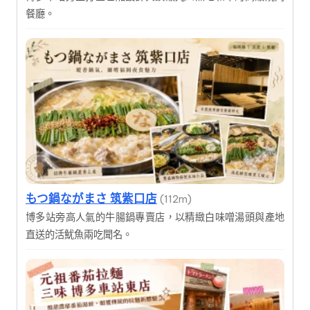
餐廳。
もつ鍋ながまさ 筑紫口店
(112m)
博多站旁高人氣的牛腸鍋專賣店，以精緻白味噌湯頭與產地
直送的活魷魚兩吃聞名。