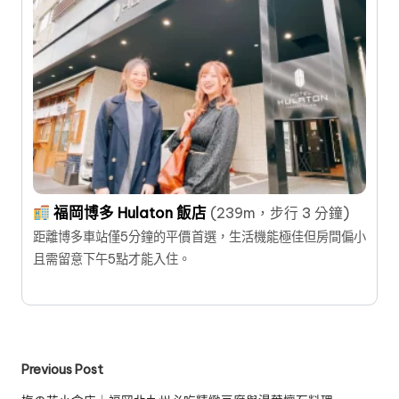
福岡博多 Hulaton 飯店
(239m，步行 3 分鐘)
距離博多車站僅5分鐘的平價首選，生活機能極佳但房間偏小
且需留意下午5點才能入住。
Post
Previous Post