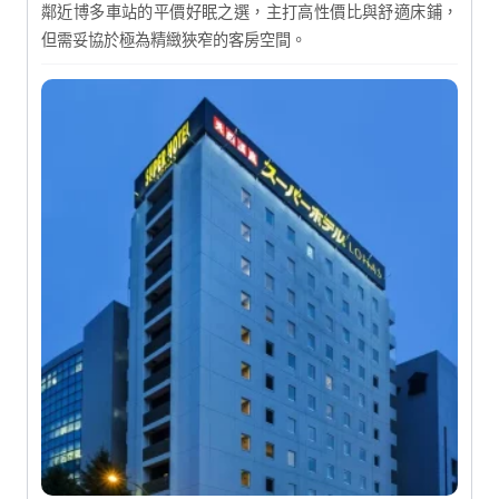
鄰近博多車站的平價好眠之選，主打高性價比與舒適床鋪，
但需妥協於極為精緻狹窄的客房空間。