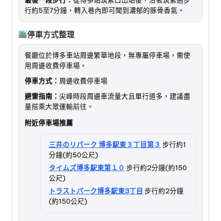
行約5至7分鐘，轉入巷內即可聞到濃郁的豚骨香氣。
停車方式整理
餐廳位於博多車站周邊繁華地段，無專屬停車場，需使
用周邊收費停車場。
停車方式：
周邊收費停車場
避雷指南：
尖峰時段周邊車流量大且單行道多，建議盡
量搭乘大眾運輸前往。
附近停車場推薦
三井のリパーク 博多駅東３丁目第３
步行約1
分鐘(約50公尺)
タイムズ博多駅東第１０
步行約2分鐘(約150
公尺)
トラストパーク博多駅東3丁目
步行約2分鐘
(約150公尺)