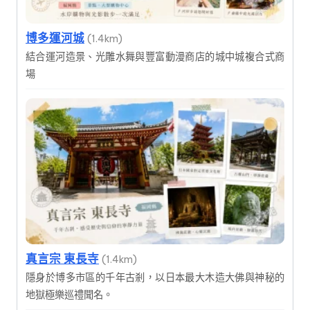
博多運河城
(1.4km)
結合運河造景、光雕水舞與豐富動漫商店的城中城複合式商
場
真言宗 東長寺
(1.4km)
隱身於博多市區的千年古剎，以日本最大木造大佛與神秘的
地獄極樂巡禮聞名。