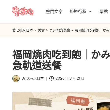
熱門文章
旅遊行程
景點
Skip
愛
to
content
七
愛七桃玩日本
>
美食
>
九州地方美食
>
福岡燒肉吃到飽｜かみ
桃
福岡燒肉吃到飽｜かみ
玩
急軌道送餐
日
本
By
大叔玩日本
2026 年 3 月 21 日
Posted
by