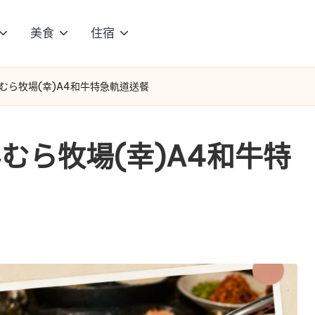
美食
住宿
むら牧場(幸)A4和牛特急軌道送餐
むら牧場(幸)A4和牛特