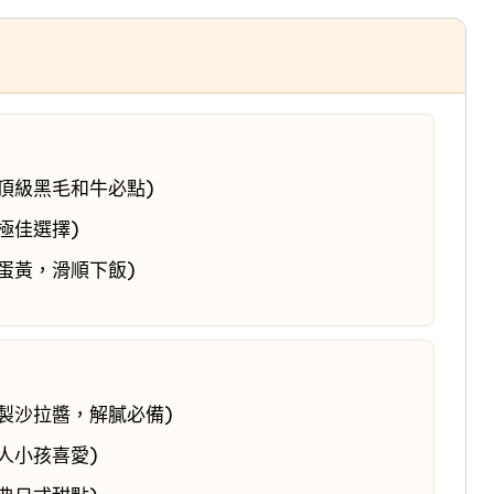
頂級黑毛和牛必點)
極佳選擇)
蛋黃，滑順下飯)
製沙拉醬，解膩必備)
人小孩喜愛)