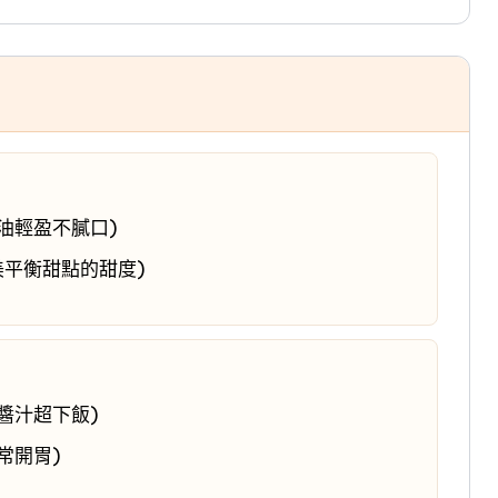
油輕盈不膩口)
美平衡甜點的甜度)
醬汁超下飯)
常開胃)