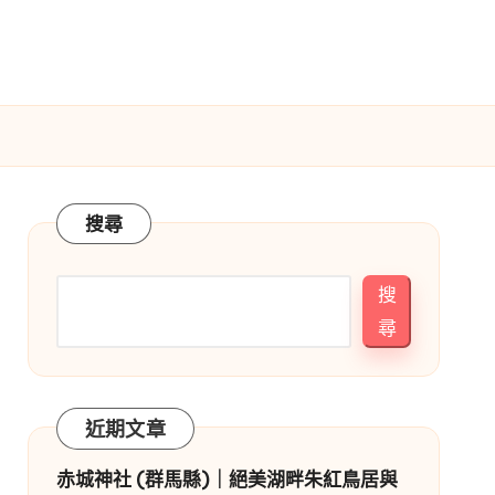
搜尋
搜
尋
近期文章
赤城神社 (群馬縣)｜絕美湖畔朱紅鳥居與