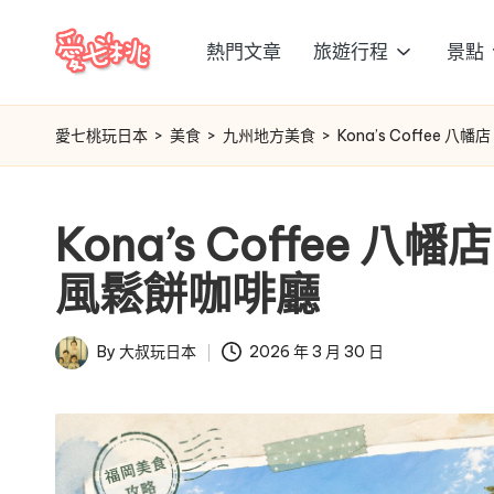
熱門文章
旅遊行程
景點
Skip
愛
to
content
七
愛七桃玩日本
>
美食
>
九州地方美食
>
Kona’s Coffe
桃
Kona’s Coffee
玩
風鬆餅咖啡廳
日
本
By
大叔玩日本
2026 年 3 月 30 日
Posted
by