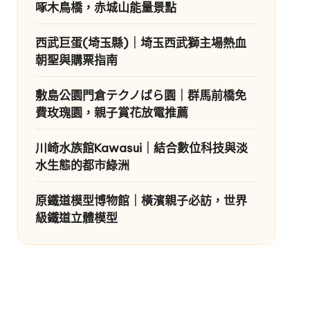
啄木鳥橋，赤城山能量景點
西武巨蛋(埼玉縣)｜埼玉西武獅主場熱血
朝聖與購票指南
敷島公園門倉テクノばら園｜群馬前橋免
費玫瑰園，親子賞花放電推薦
川崎水族館Kawasui｜結合數位科技與淡
水生態的都市綠洲
原鐵道模型博物館｜橫濱親子必訪，世界
級鐵道立體模型