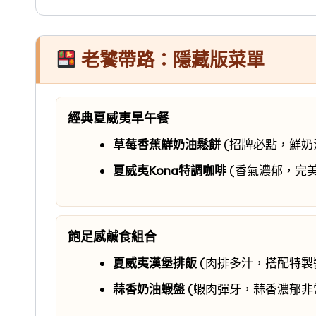
老饕帶路：隱藏版菜單
經典夏威夷早午餐
草莓香蕉鮮奶油鬆餅
(招牌必點，鮮奶
夏威夷Kona特調咖啡
(香氣濃郁，完
飽足感鹹食組合
夏威夷漢堡排飯
(肉排多汁，搭配特製
蒜香奶油蝦盤
(蝦肉彈牙，蒜香濃郁非