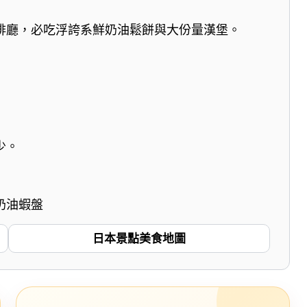
啡廳，必吃浮誇系鮮奶油鬆餅與大份量漢堡。
少。
奶油蝦盤
日本景點美食地圖