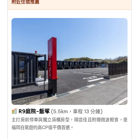
附近住宿推薦
R9庭院-飯塚
(5.5km，車程 13 分鐘)
主打房前停車與獨立貨櫃房型，隔音佳且附贈微波輕食，是
福岡自駕遊的高CP值平價首選。