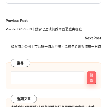
Post
Previous Post
navigation
Pacific DRIVE-IN｜鎌倉七里濱無敵海景夏威夷餐廳
Next Post
橫濱海之公園｜市區唯一海水浴場，免費挖蛤蜊與海線一日遊
搜尋
搜
尋
近期文章