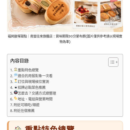
福岡飯塚甜點｜南蠻往來旗艦店：賞味期限30分蒙布朗(圖片僅供參考請以現場實
物為準)
內容目錄
重點特色總覽
適合的用餐對象一次看
訂位與現場候位實測
招牌必點菜色推薦
怎麼去？交通方式總整理
地址、電話與營業時間
附近可順吃/順遊
附近住宿推薦
重點特色總覽