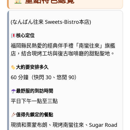
(なんばん往来 Sweets-Bistro本店)
核心定位
福岡縣民熱愛的經典伴手禮「南蠻往來」旗艦
店，結合現烤工坊與復古咖啡廳的甜點聖地。
大約要安排多久
60 分鐘（快閃 30、悠閒 90）
最舒服的到訪時間
平日下午一點至三點
值得先鎖定的餐點
現擠和栗蒙布朗、現烤南蠻往來、Sugar Road