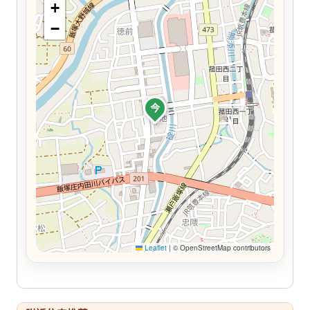
+
−
今
Leaflet
|
© OpenStreetMap contributors