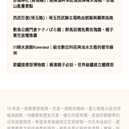
赤城神社 (群馬縣)｜絕美湖畔朱紅鳥居與啄木鳥橋，赤城
山能量景點
西武巨蛋(埼玉縣)｜埼玉西武獅主場熱血朝聖與購票指南
敷島公園門倉テクノばら園｜群馬前橋免費玫瑰園，親子
賞花放電推薦
川崎水族館Kawasui｜結合數位科技與淡水生態的都市綠
洲
原鐵道模型博物館｜橫濱親子必訪，世界級鐵道立體模型
10 年是一個重要里程碑，也是一個新的開始。愛七桃會以這次改
版為起點，持續更新歷史文章、優化內容架構，並提供更精準的
日本旅遊資訊。希望未來無論你正在安排第一次日本自由行，還
是準備再次前往熟悉的城市，都能在愛七桃找到清楚、實用、好