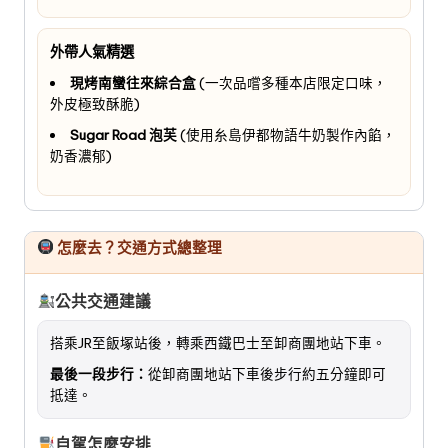
外帶人氣精選
現烤南蠻往來綜合盒
(一次品嚐多種本店限定口味，
外皮極致酥脆)
Sugar Road 泡芙
(使用糸島伊都物語牛奶製作內餡，
奶香濃郁)
怎麼去？交通方式總整理
公共交通建議
搭乘JR至飯塚站後，轉乘西鐵巴士至卸商團地站下車。
最後一段步行：
從卸商團地站下車後步行約五分鐘即可
抵達。
自駕怎麼安排