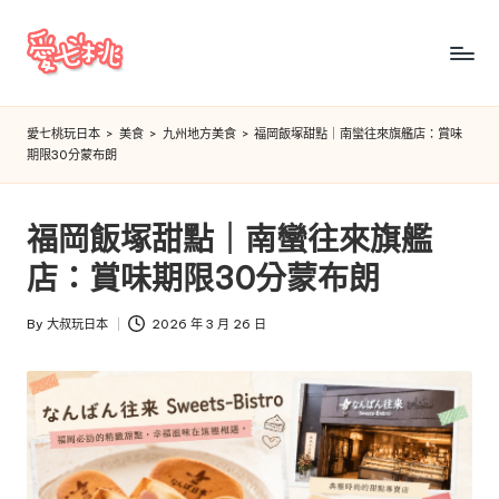
Skip
to
愛
content
七
愛七桃玩日本
>
美食
>
九州地方美食
>
福岡飯塚甜點｜南蠻往來旗艦店：賞味
期限30分蒙布朗
桃
玩
福岡飯塚甜點｜南蠻往來旗艦
日
店：賞味期限30分蒙布朗
本
By
大叔玩日本
2026 年 3 月 26 日
Posted
by