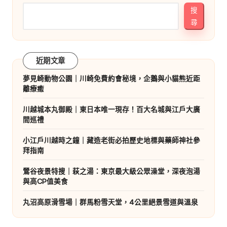
搜
尋
近期文章
夢見崎動物公園｜川崎免費約會秘境，企鵝與小貓熊近距
離療癒
川越城本丸御殿｜東日本唯一現存！百大名城與江戶大廣
間巡禮
小江戶川越時之鐘｜藏造老街必拍歷史地標與藥師神社參
拜指南
鶯谷夜景特搜｜萩之湯：東京最大級公眾澡堂，深夜泡湯
與高CP值美食
丸沼高原滑雪場｜群馬粉雪天堂，4公里絕景雪道與溫泉