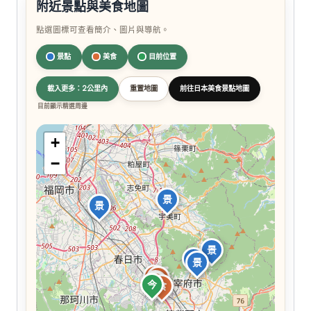
附近景點與美食地圖
點選圖標可查看簡介、圖片與導航。
景點
美食
目前位置
載入更多：2公里內
重置地圖
前往日本美食景點地圖
目前顯示精選周邊
+
−
景
景
景
景
景
食
食
食
食
今
食