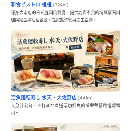
和食ビストロ 橙橙
(324m)
隱身太宰府的日式庭園風餐廳，提供高貴不貴的精緻懷石料
理與霧島黑毛豬套餐，是家族聚餐與慶生首選。
活魚廻転寿し 水天・大佐野店
(441m)
大分縣發跡、主打產地直送厚切鮮魚的微奢華精緻迴轉壽
司。