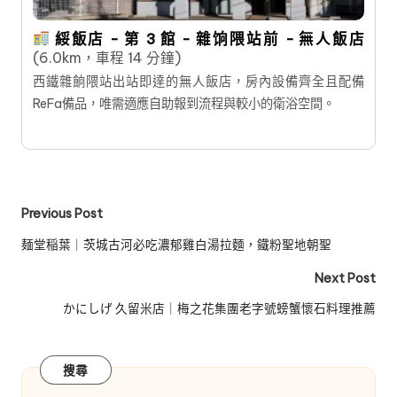
綏飯店 - 第 3 館 - 雜饷隈站前 - 無人飯店
(6.0km，車程 14 分鐘)
西鐵雜餉隈站出站即達的無人飯店，房內設備齊全且配備
ReFa備品，唯需適應自助報到流程與較小的衛浴空間。
Post
Previous Post
navigation
麺堂稲葉｜茨城古河必吃濃郁雞白湯拉麵，鐵粉聖地朝聖
Next Post
かにしげ 久留米店｜梅之花集團老字號螃蟹懷石料理推薦
搜尋