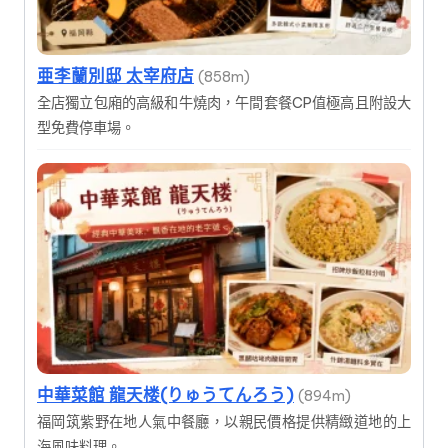
亜李蘭別邸 太宰府店
(858m)
全店獨立包廂的高級和牛燒肉，午間套餐CP值極高且附設大
型免費停車場。
中華菜館 龍天楼(りゅうてんろう)
(894m)
福岡筑紫野在地人氣中餐廳，以親民價格提供精緻道地的上
海風味料理。