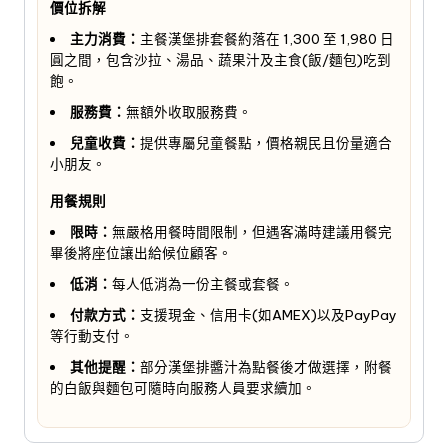
價位拆解
主力消費：
主餐漢堡排套餐約落在 1,300 至 1,980 日
圓之間，包含沙拉、湯品、蔬果汁及主食(飯/麵包)吃到
飽。
服務費：
無額外收取服務費。
兒童收費：
提供專屬兒童餐點，價格親民且份量適合
小朋友。
用餐規則
限時：
無嚴格用餐時間限制，但遇客滿時建議用餐完
畢後將座位讓出給候位顧客。
低消：
每人低消為一份主餐或套餐。
付款方式：
支援現金、信用卡(如AMEX)以及PayPay
等行動支付。
其他提醒：
部分漢堡排醬汁為點餐後才做選擇，附餐
的白飯與麵包可隨時向服務人員要求續加。