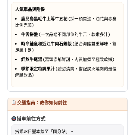
人氣單品與附餐
鹿兒島黑毛牛上等牛五花
(採一頭買進，油花與赤身
比例完美)
牛舌拼盤
(一次品嚐不同部位的牛舌，軟嫩多汁)
時令鮭魚和近江牛肉石鍋飯
(結合海陸雙重鮮味，飽
足感十足)
鮮熬牛尾湯
(湯頭濃郁鮮甜，肉質燉煮至極致軟嫩)
季節限定特調果汁
(酸甜清爽，搭配炭火燒肉的最佳
解膩飲品)
交通指南：教你如何前往
搭車前往方式
搭乘JR日豐本線至「國分站」。