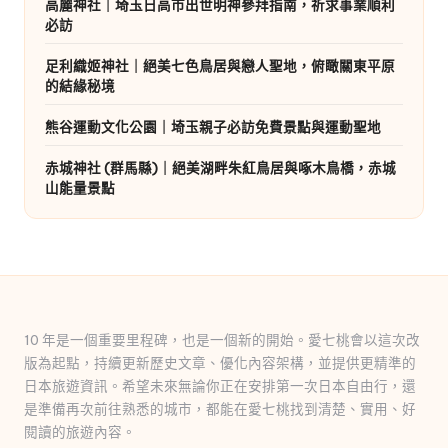
高麗神社｜埼玉日高市出世明神參拜指南，祈求事業順利
必訪
足利織姬神社｜絕美七色鳥居與戀人聖地，俯瞰關東平原
的結緣秘境
熊谷運動文化公園｜埼玉親子必訪免費景點與運動聖地
赤城神社 (群馬縣)｜絕美湖畔朱紅鳥居與啄木鳥橋，赤城
山能量景點
10 年是一個重要里程碑，也是一個新的開始。愛七桃會以這次改
版為起點，持續更新歷史文章、優化內容架構，並提供更精準的
日本旅遊資訊。希望未來無論你正在安排第一次日本自由行，還
是準備再次前往熟悉的城市，都能在愛七桃找到清楚、實用、好
閱讀的旅遊內容。