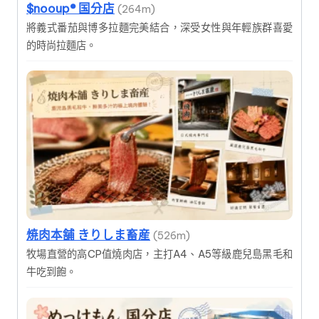
$nooup®︎ 国分店
(264m)
將義式番茄與博多拉麵完美結合，深受女性與年輕族群喜愛
的時尚拉麵店。
焼肉本舗 きりしま畜産
(526m)
牧場直營的高CP值燒肉店，主打A4、A5等級鹿兒島黑毛和
牛吃到飽。