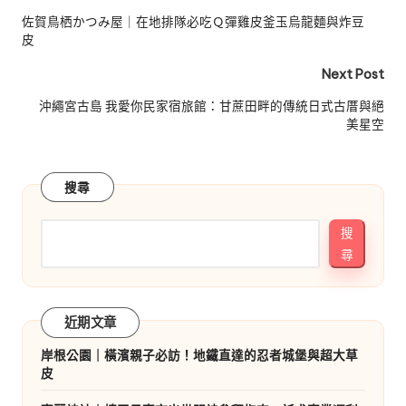
navigation
佐賀鳥栖かつみ屋｜在地排隊必吃Ｑ彈雞皮釜玉烏龍麵與炸豆
皮
Next Post
沖繩宮古島 我愛你民家宿旅館：甘蔗田畔的傳統日式古厝與絕
美星空
搜尋
搜
尋
近期文章
岸根公園｜橫濱親子必訪！地鐵直達的忍者城堡與超大草
皮