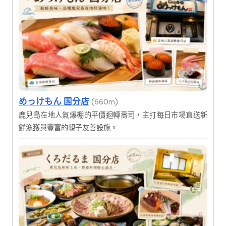
めっけもん 国分店
(660m)
鹿兒島在地人氣爆棚的平價迴轉壽司，主打每日市場直送新
鮮漁獲與豐富的親子友善設施。