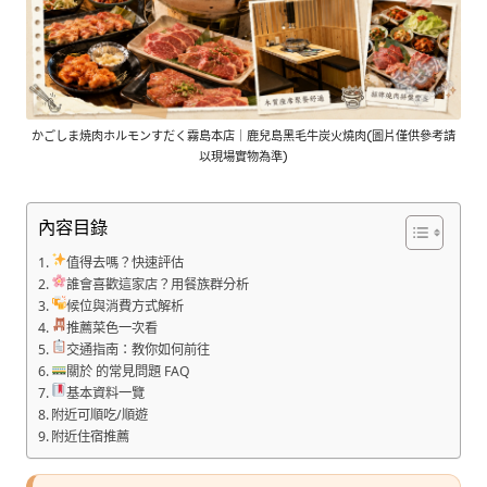
かごしま焼肉ホルモンすだく霧島本店｜鹿兒島黑毛牛炭火燒肉(圖片僅供參考請
以現場實物為準)
內容目錄
值得去嗎？快速評估
誰會喜歡這家店？用餐族群分析
候位與消費方式解析
推薦菜色一次看
交通指南：教你如何前往
關於 的常見問題 FAQ
基本資料一覽
附近可順吃/順遊
附近住宿推薦