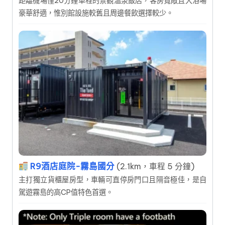
距離機場僅20分鐘車程的景觀溫泉飯店，客房寬敞且大浴場
豪華舒適，惟別館設施較舊且周邊餐飲選擇較少。
R9酒店庭院-霧島國分
(2.1km，車程 5 分鐘)
主打獨立貨櫃屋房型，車輛可直停房門口且隔音極佳，是自
駕遊霧島的高CP值特色首選。