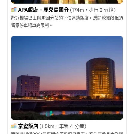
APA飯店 - 鹿兒島國分
(174m，步行 2 分鐘)
鄰近機場巴士與JR國分站的平價連鎖飯店，房間較寬敞但須
留意停車場車高限制。
京瓷飯店
(1.5km，車程 4 分鐘)