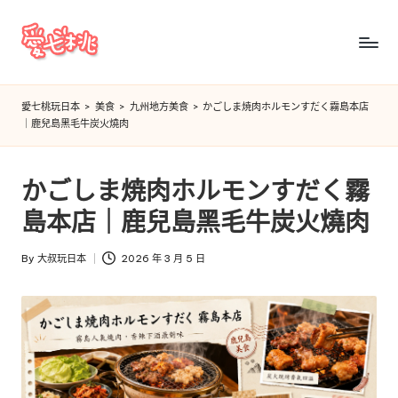
Skip
to
愛
content
七
愛七桃玩日本
>
美食
>
九州地方美食
>
かごしま焼肉ホルモンすだく霧島本店
｜鹿兒島黑毛牛炭火燒肉
桃
玩
かごしま焼肉ホルモンすだく霧
日
島本店｜鹿兒島黑毛牛炭火燒肉
本
By
大叔玩日本
2026 年 3 月 5 日
Posted
by