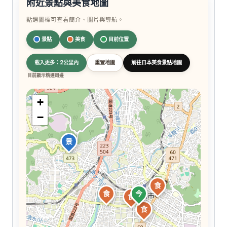
附近景點與美食地圖
點選圖標可查看簡介、圖片與導航。
景點
美食
目前位置
載入更多：2公里內
重置地圖
前往日本美食景點地圖
目前顯示精選周邊
+
−
景
食
食
今
食
食