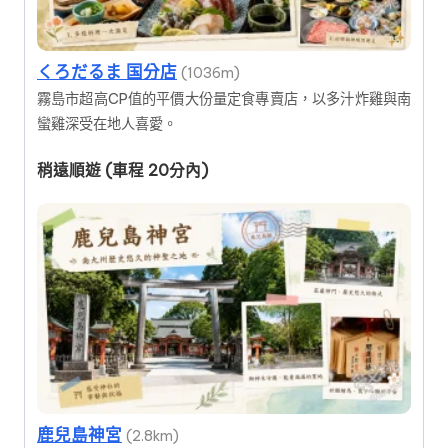
くろだるま 国分店
(1036m)
霧島市超高CP值的平價大份量定食專賣店，以多汁炸雞與南
蠻雞深受在地人喜愛。
稍遠順遊 (車程 20分內)
鹿兒島神宮
(2.8km)