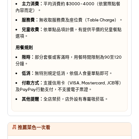
主力消費：
平均消費約 $3000-4000（依實際點餐
內容而定）。
服務費：
無收取服務費及座位費（Table Charge）。
兒童收費：
依單點品項計價，有提供平價的兒童餐點
選項。
用餐規則
限時：
部分套餐或客滿時，用餐時間限制為90至120
分鐘。
低消：
無特別規定低消，依個人食量單點即可。
付款方式：
支援信用卡（VISA, Mastercard, JCB等）
及PayPay行動支付，不支援電子票證。
其他提醒：
全店禁菸，店外設有專屬吸菸區。
推薦菜色一次看