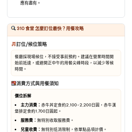
應有盡有。
310 食堂 怎麼訂位最快？用餐攻略
訂位/候位策略
餐廳採現場候位，不接受事前預約。建議在營業時間開
始前抵達，或避開正中午的用餐尖峰時段，以減少等候
時間。
消費方式與用餐須知
價位拆解
主力消費：
赤牛丼定食約2,100-2,200日圓，赤牛漢
堡排定食約1,700日圓起。
服務費：
無特別收取服務費。
兒童收費：
無特別低消限制，依單點品項計價。