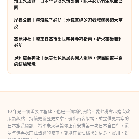
埼玉水族館｜日本罕見淡水魚樂園，親子必訪羽生水鄉公
園
岸根公園｜橫濱親子必訪！地鐵直達的忍者城堡與超大草
皮
高麗神社｜埼玉日高市出世明神參拜指南，祈求事業順利
必訪
足利織姬神社｜絕美七色鳥居與戀人聖地，俯瞰關東平原
的結緣秘境
10 年是一個重要里程碑，也是一個新的開始。愛七桃會以這次改
版為起點，持續更新歷史文章、優化內容架構，並提供更精準的
日本旅遊資訊。希望未來無論你正在安排第一次日本自由行，還
是準備再次前往熟悉的城市，都能在愛七桃找到清楚、實用、好