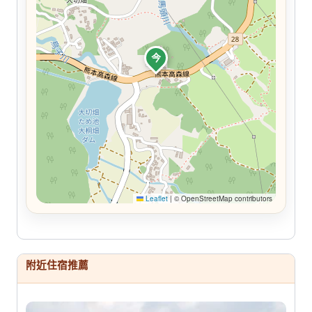
今
Leaflet
|
© OpenStreetMap contributors
附近住宿推薦