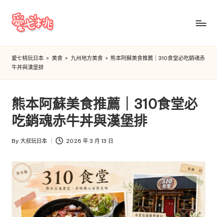
Skip
to
愛
content
七
愛七桃玩日本
>
美食
>
九州地方美食
>
熊本阿蘇美食推薦｜310食堂必吃銷魂赤
牛丼與漢堡排
桃
玩
熊本阿蘇美食推薦｜310食堂必
日
吃銷魂赤牛丼與漢堡排
本
By
大叔玩日本
2026 年 3 月 13 日
Posted
by