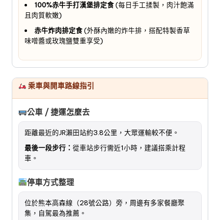
100%赤牛手打漢堡排定食
(每日手工揉製，肉汁飽滿
且肉質軟嫩)
赤牛炸肉排定食
(外酥內嫩的炸牛排，搭配特製香草
味噌醬或玫瑰鹽雙重享受)
乘車與開車路線指引
公車 / 捷運怎麼去
距離最近的JR瀨田站約3.8公里，大眾運輸較不便。
最後一段步行：
從車站步行需近1小時，建議搭乘計程
車。
停車方式整理
位於熊本高森線（28號公路）旁，周邊有多家餐廳聚
集，自駕最為推薦。