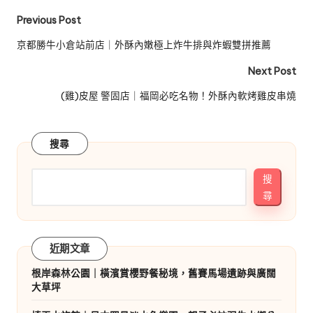
Post
Previous Post
navigation
京都勝牛小倉站前店｜外酥內嫩極上炸牛排與炸蝦雙拼推薦
Next Post
(雞)皮屋 警固店｜福岡必吃名物！外酥內軟烤雞皮串燒
搜尋
搜
尋
近期文章
根岸森林公園｜橫濱賞櫻野餐秘境，舊賽馬場遺跡與廣闊
大草坪