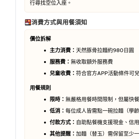
行尋找空位入座。
消費方式與用餐須知
價位拆解
主力消費：
天然豚骨拉麵約980日圓
服務費：
無收取額外服務費
兒童收費：
符合官方APP活動條件可
用餐規則
限時：
無嚴格用餐時間限制，但屬快
低消：
每位成人皆需點一碗拉麵（學
付款方式：
自助點餐機支援現金、信用
其他提醒：
加麵（替玉）需保留至少