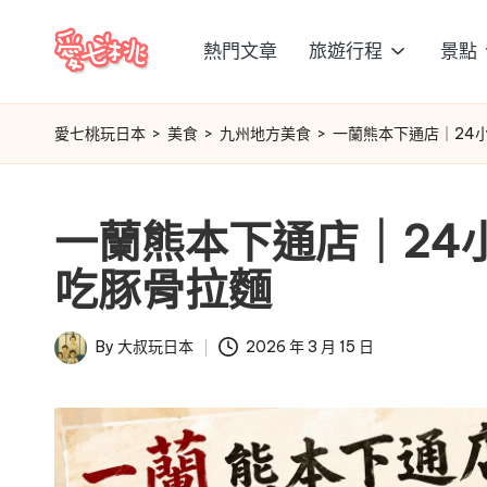
熱門文章
旅遊行程
景點
Skip
愛
to
content
七
愛七桃玩日本
>
美食
>
九州地方美食
>
一蘭熊本下通店｜24
桃
一蘭熊本下通店｜24
玩
吃豚骨拉麵
日
本
By
大叔玩日本
2026 年 3 月 15 日
Posted
by