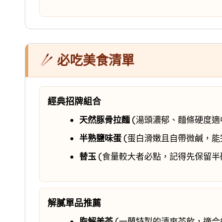
必吃美食清單
經典招牌組合
天然豚骨拉麵
(湯頭濃郁、麵條硬度適
半熟鹽味蛋
(蛋白滑嫩且自帶微鹹，能
替玉
(食量較大者必點，記得先保留半
解膩單品推薦
脂解美茶
(一蘭特製的清爽茶飲，適合