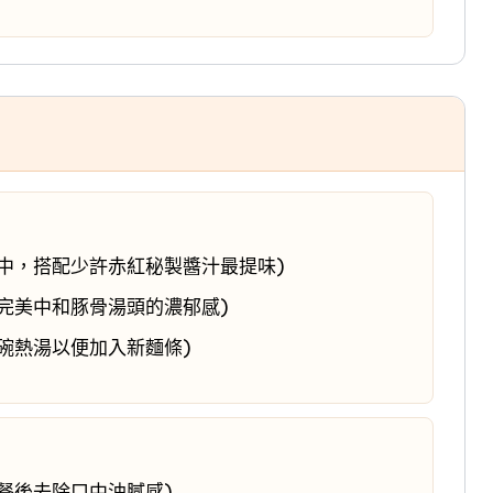
中，搭配少許赤紅秘製醬汁最提味)
完美中和豚骨湯頭的濃郁感)
碗熱湯以便加入新麵條)
餐後去除口中油膩感)