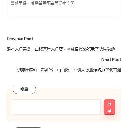
豐盛早餐，唯需留意隔音與浴室空間。
Post
Previous Post
navigation
熊本大津美食｜山椒茶屋大津店，阿蘇自駕必吃老字號烏龍麵
Next Post
伊勢原麻釉｜超狂富士山白飯！平價大份量炸豬排聚餐首選
搜尋
搜
尋