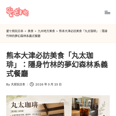
Skip
to
愛
content
七
愛七桃玩日本
>
美食
>
九州地方美食
>
熊本大津必訪美食「丸太珈琲」：隱身
竹林的夢幻森林系義式餐廳
桃
玩
熊本大津必訪美食「丸太珈
日
琲」：隱身竹林的夢幻森林系義
本
式餐廳
By
大叔玩日本
2026 年 3 月 23 日
Posted
by