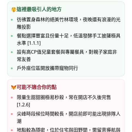
這裡最吸引人的地方
彷彿置身森林的絕美竹林環境，夜晚還有浪漫的光
雕投影
餐點選擇豐富且份量十足，低溫發酵手工披薩極具
水準 [1.1.1]
設有高CP值兒童套餐與專屬餐具，對親子家庭非
常友善
戶外座位區開放攜帶寵物同行
可能不適合你的點
限量生甜甜圈極易秒殺，常在開店不久後完售
[1.2.6]
尖峰時段候位時間較長，開店前即可能出現排隊人
潮
地點較為隱密，位於住宅與田野間，需留意導航與