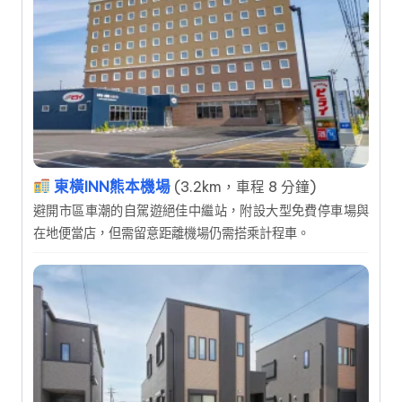
東橫INN熊本機場
(3.2km，車程 8 分鐘)
避開市區車潮的自駕遊絕佳中繼站，附設大型免費停車場與
在地便當店，但需留意距離機場仍需搭乘計程車。