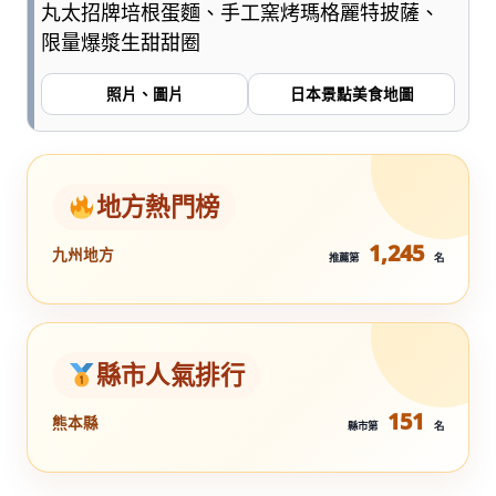
丸太招牌培根蛋麵、手工窯烤瑪格麗特披薩、
限量爆漿生甜甜圈
照片、圖片
日本景點美食地圖
地方熱門榜
1,245
九州地方
推薦第
名
縣市人氣排行
151
熊本縣
縣市第
名