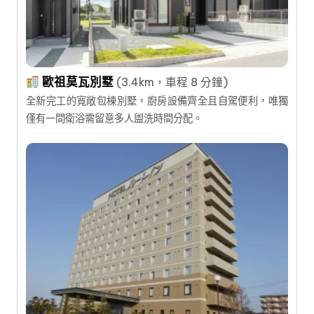
歐祖莫瓦別墅
(3.4km，車程 8 分鐘)
全新完工的寬敞包棟別墅，廚房設備齊全且自駕便利，唯獨
僅有一間衛浴需留意多人盥洗時間分配。