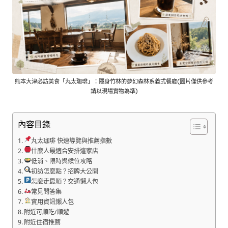
熊本大津必訪美食「丸太珈琲」：隱身竹林的夢幻森林系義式餐廳(圖片僅供參考
請以現場實物為準)
內容目錄
丸太珈琲 快速導覽與推薦指數
什麼人最適合安排這家店
低消、限時與候位攻略
初訪怎麼點？招牌大公開
怎麼走最順？交通懶人包
常見問答集
實用資訊懶人包
附近可順吃/順遊
附近住宿推薦