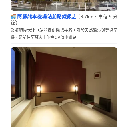
阿蘇熊本機場站前路線飯店
(3.7km，車程 9 分
鐘)
緊鄰肥後大津車站並提供機場接駁，附設天然溫泉與豐盛早
餐，是前往阿蘇火山的高CP值中繼站。