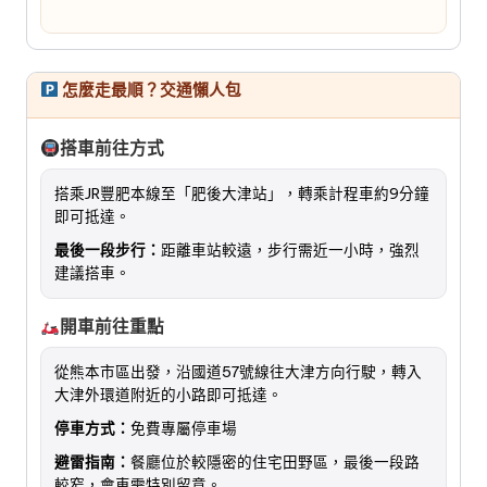
怎麼走最順？交通懶人包
搭車前往方式
搭乘JR豐肥本線至「肥後大津站」，轉乘計程車約9分鐘
即可抵達。
最後一段步行：
距離車站較遠，步行需近一小時，強烈
建議搭車。
開車前往重點
從熊本市區出發，沿國道57號線往大津方向行駛，轉入
大津外環道附近的小路即可抵達。
停車方式：
免費專屬停車場
避雷指南：
餐廳位於較隱密的住宅田野區，最後一段路
較窄，會車需特別留意。