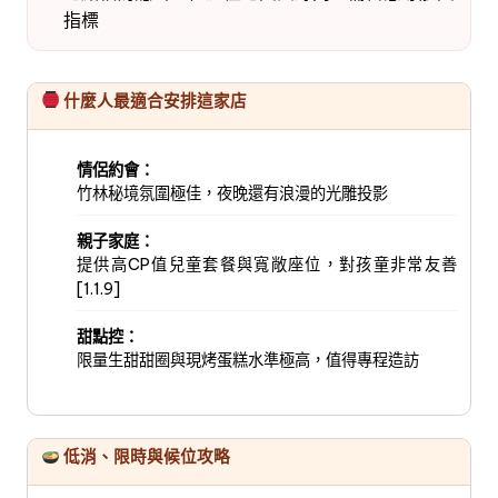
指標
什麼人最適合安排這家店
情侶約會：
竹林秘境氛圍極佳，夜晚還有浪漫的光雕投影
親子家庭：
提供高CP值兒童套餐與寬敞座位，對孩童非常友善
[1.1.9]
甜點控：
限量生甜甜圈與現烤蛋糕水準極高，值得專程造訪
低消、限時與候位攻略