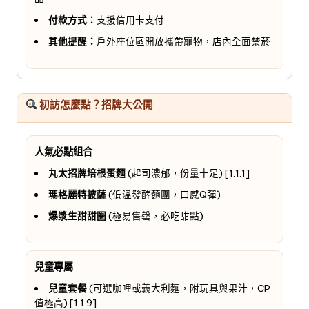
付款方式：
支援信用卡支付
其他提醒：
戶外座位區開放攜帶寵物，店內全面禁菸
初訪怎麼點？招牌大公開
人氣必點組合
丸太招牌培根蛋麵
(起司濃郁，份量十足) [1.1.1]
瑪格麗特披薩
(低溫發酵麵團，口感Q彈)
爆漿生甜甜圈
(極易售罄，必吃甜點)
兒童專屬
兒童套餐
(可選咖哩或義大利麵，附玩具與果汁，CP
值極高) [1.1.9]