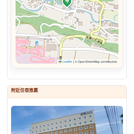
今
Leaflet
|
© OpenStreetMap contributors
附近住宿推薦