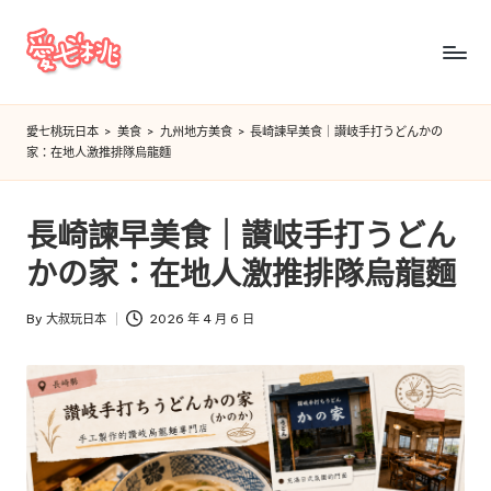
Skip
to
愛
content
七
愛七桃玩日本
>
美食
>
九州地方美食
>
長崎諫早美食｜讃岐手打うどんかの
家：在地人激推排隊烏龍麵
桃
玩
長崎諫早美食｜讃岐手打うどん
日
かの家：在地人激推排隊烏龍麵
本
By
大叔玩日本
2026 年 4 月 6 日
Posted
by