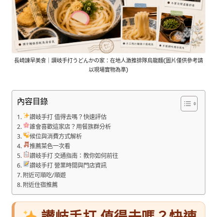
長崎諫早美食｜讃岐手打うどんかの家：在地人激推排隊烏龍麵(圖片僅供參考請
以現場實物為準)
內容目錄
讃岐手打 值得去嗎？快速評估
誰會喜歡這家店？用餐族群分析
候位與消費方式解析
推薦菜色一次看
讃岐手打 交通指南：教你如何前往
讃岐手打 營業時間與門店資訊
附近可順吃/順遊
附近住宿推薦
讃岐手打 值得去嗎？快速