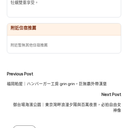
牡蠣雙重享受。
附近住宿推薦
附近暫無其他住宿推薦
Post
Previous Post
navigation
福岡粕屋｜ハンバーガー工房 grin grin，巨無霸外帶漢堡
Next Post
御台場海濱公園｜東京灣畔浪漫夕陽與百萬夜景，必拍自由女
神像