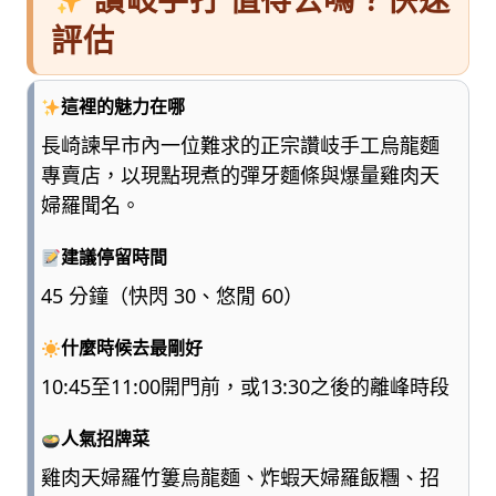
評估
這裡的魅力在哪
長崎諫早市內一位難求的正宗讚岐手工烏龍麵
專賣店，以現點現煮的彈牙麵條與爆量雞肉天
婦羅聞名。
建議停留時間
45 分鐘（快閃 30、悠閒 60）
什麼時候去最剛好
10:45至11:00開門前，或13:30之後的離峰時段
人氣招牌菜
雞肉天婦羅竹簍烏龍麵、炸蝦天婦羅飯糰、招