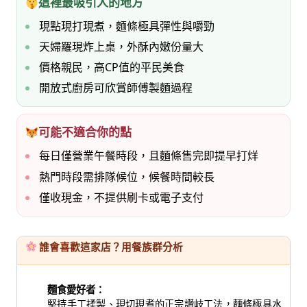
這裡最吸引人的地方
現點現打現煮，麵條極具彈性與嚼勁
天婦羅現炸上桌，外酥內嫩份量大
價格親民，高CP值的平民美食
開放式廚房可欣賞師傅製麵過程
可能不適合你的點
每日僅營業午餐時段，且麵條售完即提早打烊
熱門時段需排隊候位，候餐時間較長
僅收現金，不提供刷卡或電子支付
誰會喜歡這家店？用餐族群分析
麵食愛好者：
堅持手工揉製、現切現煮的正宗讚岐工法，麵條極具水