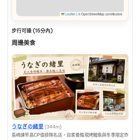
Leaflet
|
© OpenStreetMap contributors
步行可達 (15分內)
周邊美食
うなぎの緒里
(344m)
長崎諫早高CP值排隊名店，自家養殖現烤鰻魚與冬季限定炸