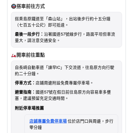
搭車前往方式
搭乘島原鐵道至「森山站」，出站後步行約十五分鐘
（七百五十公尺）即可抵達。
最後一段步行：
沿著國道57號線步行，路面平坦但車流
量大，請注意交通安全。
開車前往重點
自長崎自動車道「諫早IC」下交流道，往島原方向行駛
約二十分鐘。
停車方式：
店鋪周邊附設免費專屬停車場。
避雷指南：
國道57號在假日前往島原方向容易車多壅
塞，建議預留充足交通時間。
附近停車場推薦
店鋪專屬免費停車場
位於店門口與周邊，步行
零分鐘