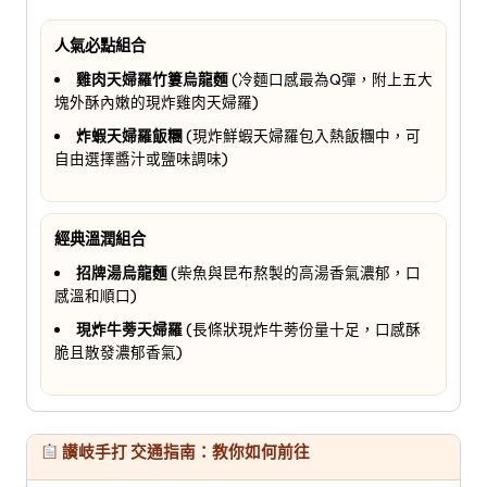
人氣必點組合
雞肉天婦羅竹簍烏龍麵
(冷麵口感最為Q彈，附上五大
塊外酥內嫩的現炸雞肉天婦羅)
炸蝦天婦羅飯糰
(現炸鮮蝦天婦羅包入熱飯糰中，可
自由選擇醬汁或鹽味調味)
經典溫潤組合
招牌湯烏龍麵
(柴魚與昆布熬製的高湯香氣濃郁，口
感溫和順口)
現炸牛蒡天婦羅
(長條狀現炸牛蒡份量十足，口感酥
脆且散發濃郁香氣)
讃岐手打 交通指南：教你如何前往