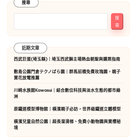
搜尋
搜
尋
近期文章
西武巨蛋(埼玉縣)｜埼玉西武獅主場熱血朝聖與購票指南
敷島公園門倉テクノばら園｜群馬前橋免費玫瑰園，親子
賞花放電推薦
川崎水族館Kawasui｜結合數位科技與淡水生態的都市綠
洲
原鐵道模型博物館｜橫濱親子必訪，世界級鐵道立體模型
橫濱兒童自然公園｜超長溜滑梯、免費小動物園與賞櫻秘
境