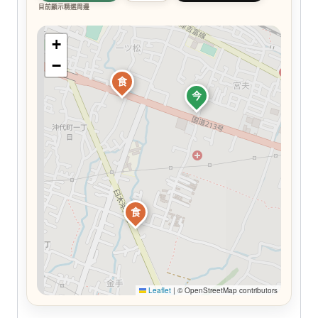
目前顯示精選周邊
+
−
食
今
食
Leaflet
|
© OpenStreetMap contributors