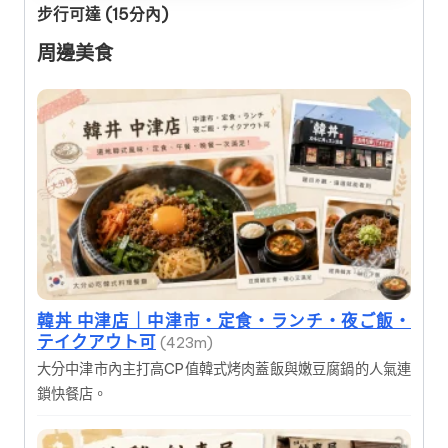
步行可達 (15分內)
周邊美食
韓丼 中津店｜中津市・定食・ランチ・夜ご飯・
テイクアウト可
(423m)
大分中津市內主打高CP值韓式烤肉蓋飯與嫩豆腐鍋的人氣連
鎖快餐店。