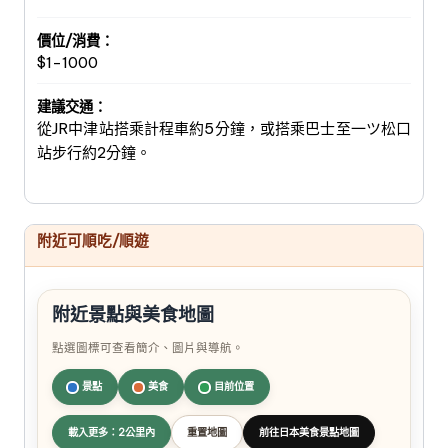
價位/消費：
$1-1000
建議交通：
從JR中津站搭乘計程車約5分鐘，或搭乘巴士至一ツ松口
站步行約2分鐘。
附近可順吃/順遊
附近景點與美食地圖
點選圖標可查看簡介、圖片與導航。
景點
美食
目前位置
載入更多：2公里內
重置地圖
前往日本美食景點地圖