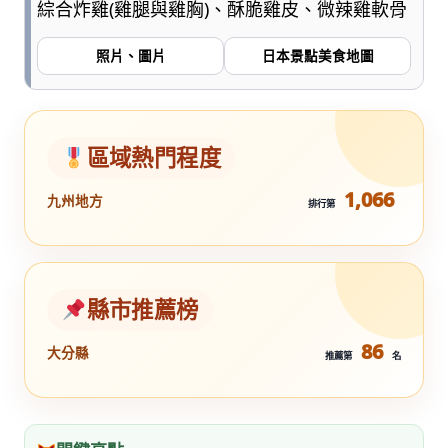
綜合炸雞(雞腿與雞胸)、酥脆雞皮、微辣雞軟骨
照片、圖片
日本景點美食地圖
區域熱門程度
1,066
九州地方
排行第
縣市推薦榜
86
大分縣
推薦第
名