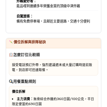
炸雞愛好者：
能品嚐到連續多年榮獲金賞的頂級中津炸雞
自駕旅客：
備有免費停車場，且鄰近主要道路，交通十分便利
價位拆解與排隊秘訣
怎麼訂位比較順
接受電話預訂外帶，強烈建議週末或大量訂購時提前致
電，到店即可迅速取餐。
用餐重點規則
價位拆解
主力消費：
無骨綜合炸雞約360日圓/100公克，平日
限定便當約690日圓