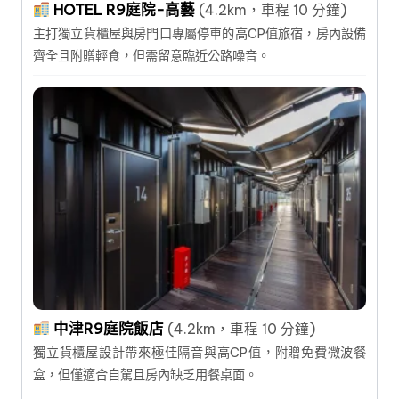
HOTEL R9庭院-高藝
(4.2km，車程 10 分鐘)
主打獨立貨櫃屋與房門口專屬停車的高CP值旅宿，房內設備
齊全且附贈輕食，但需留意臨近公路噪音。
中津R9庭院飯店
(4.2km，車程 10 分鐘)
獨立貨櫃屋設計帶來極佳隔音與高CP值，附贈免費微波餐
盒，但僅適合自駕且房內缺乏用餐桌面。