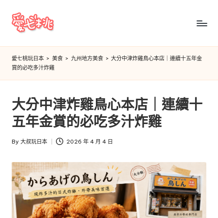
Skip
to
愛
content
七
愛七桃玩日本
>
美食
>
九州地方美食
>
大分中津炸雞鳥心本店｜連續十五年金
賞的必吃多汁炸雞
桃
玩
大分中津炸雞鳥心本店｜連續十
日
五年金賞的必吃多汁炸雞
本
By
大叔玩日本
2026 年 4 月 4 日
Posted
by