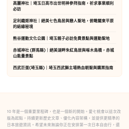
高麗神社｜埼玉日高市出世明神參拜指南，祈求事業順利
必訪
足利織姬神社｜絕美七色鳥居與戀人聖地，俯瞰關東平原
的結緣秘境
熊谷運動文化公園｜埼玉親子必訪免費景點與運動聖地
赤城神社 (群馬縣)｜絕美湖畔朱紅鳥居與啄木鳥橋，赤城
山能量景點
西武巨蛋(埼玉縣)｜埼玉西武獅主場熱血朝聖與購票指南
10 年是一個重要里程碑，也是一個新的開始。愛七桃會以這次改
版為起點，持續更新歷史文章、優化內容架構，並提供更精準的
日本旅遊資訊。希望未來無論你正在安排第一次日本自由行，還