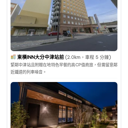
東橫INN大分中津站前
(2.0km，車程 5 分鐘)
緊鄰中津站且附贈在地特色早餐的高CP值商旅，但需留意鄰
近鐵道的列車噪音。