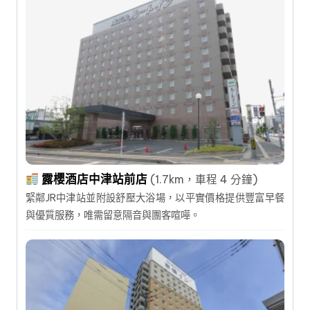
露櫻酒店中津站前店
(1.7km，車程 4 分鐘)
緊鄰JR中津站並附設舒壓大浴場，以平實價格提供豐富早餐
與優質服務，唯需留意隔音與團客喧嘩。