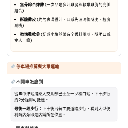
無骨綜合炸雞
(一次品嚐多汁雞腿與軟嫩雞胸的完美
組合)
酥脆雞皮
(均勻裹滿醬汁，口感先濕潤後酥脆，極度
涮嘴)
微辣雞軟骨
(切成小塊並帶有辛香料風味，酥脆口感
令人上癮)
停車場推薦與大眾運輸
不開車怎麼到
從JR中津站搭乘大交北部巴士至一ツ松口站，下車步行
約2分鐘即可抵達。
最後一段步行：
下車後沿著主要道路步行，看到大型便
利商店旁即是店鋪所在位置。