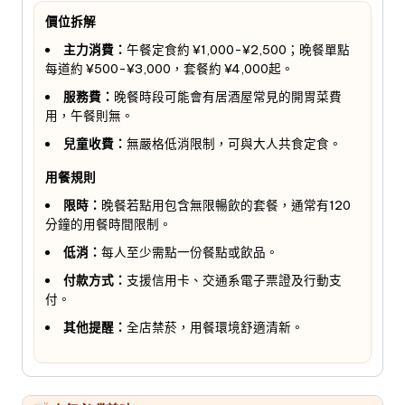
價位拆解
主力消費：
午餐定食約 ¥1,000-¥2,500；晚餐單點
每道約 ¥500-¥3,000，套餐約 ¥4,000起。
服務費：
晚餐時段可能會有居酒屋常見的開胃菜費
用，午餐則無。
兒童收費：
無嚴格低消限制，可與大人共食定食。
用餐規則
限時：
晚餐若點用包含無限暢飲的套餐，通常有120
分鐘的用餐時間限制。
低消：
每人至少需點一份餐點或飲品。
付款方式：
支援信用卡、交通系電子票證及行動支
付。
其他提醒：
全店禁菸，用餐環境舒適清新。