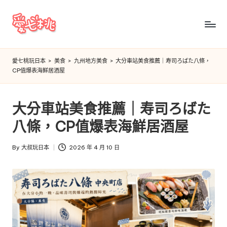
Skip
to
愛
content
七
愛七桃玩日本
>
美食
>
九州地方美食
>
大分車站美食推薦｜寿司ろばた八條，
CP值爆表海鮮居酒屋
桃
玩
大分車站美食推薦｜寿司ろばた
日
八條，CP值爆表海鮮居酒屋
本
By
大叔玩日本
2026 年 4 月 10 日
Posted
by