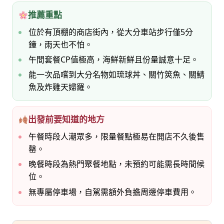
推薦重點
位於有頂棚的商店街內，從大分車站步行僅5分
鐘，雨天也不怕。
午間套餐CP值極高，海鮮新鮮且份量誠意十足。
能一次品嚐到大分名物如琉球丼、關竹筴魚、關鯖
魚及炸雞天婦羅。
出發前要知道的地方
午餐時段人潮眾多，限量餐點極易在開店不久後售
罄。
晚餐時段為熱門聚餐地點，未預約可能需長時間候
位。
無專屬停車場，自駕需額外負擔周邊停車費用。