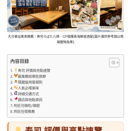
大分車站美食推薦｜寿司ろばた八條，CP值爆表海鮮居酒屋(圖片僅供參考請以現
場實物為準)
內容目錄
寿司 評價與亮點速覽
最推薦給哪些族群
隱藏版用餐規則
人氣必嚐美味
詳細交通方式
通訊與地點資訊
附近可順吃/順遊
附近住宿推薦
寿司 評價與亮點速覽