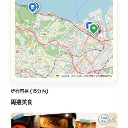
景
景
景
食
食
今
食
食
食
Leaflet
|
© OpenStreetMap contributors
步行可達 (15分內)
周邊美食