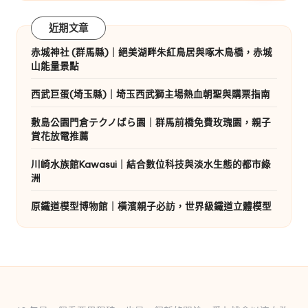
近期文章
赤城神社 (群馬縣)｜絕美湖畔朱紅鳥居與啄木鳥橋，赤城
山能量景點
西武巨蛋(埼玉縣)｜埼玉西武獅主場熱血朝聖與購票指南
敷島公園門倉テクノばら園｜群馬前橋免費玫瑰園，親子
賞花放電推薦
川崎水族館Kawasui｜結合數位科技與淡水生態的都市綠
洲
原鐵道模型博物館｜橫濱親子必訪，世界級鐵道立體模型