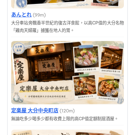
あんとれ
(99m)
大分車站旁飄香半世紀的復古洋食館，以高CP值的大分名物
「雞肉天婦羅」擄獲在地人的胃。
定楽屋 大分中央町店
(120m)
無論吃多少喝多少都有收費上限的高CP值定額制居酒屋。