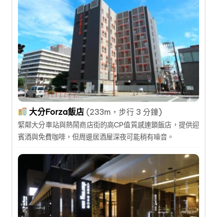
大分Forza飯店
(233m，步行 3 分鐘)
緊鄰大分車站與熱鬧商店街的高CP值質感連鎖飯店，提供迎
賓酒與免費咖啡，但周邊居酒屋深夜可能稍有噪音。