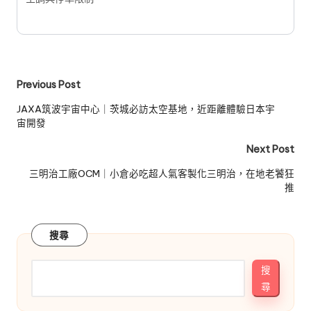
Post
Previous Post
navigation
JAXA筑波宇宙中心｜茨城必訪太空基地，近距離體驗日本宇
宙開發
Next Post
三明治工廠OCM｜小倉必吃超人氣客製化三明治，在地老饕狂
推
搜尋
搜
尋