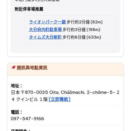
附近停車場推薦
ライオンパーク一銀
步行約2分鐘 (82m)
大分府内町駐車場
步行約3分鐘 (188m)
タイムズ大分新町
步行約8分鐘 (633m)
通訊與地點資訊
地址：
日本〒870-0035 Oita, Chūōmachi, 2-chōme−5−２
４ クインビル １階
[立即導航]
電話：
097-547-9166