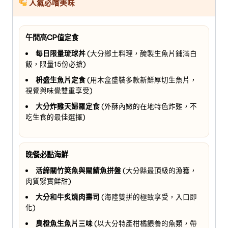
人氣必嚐美味
午間高CP值定食
每日限量琉球丼
(大分鄉土料理，醃製生魚片鋪滿白
飯，限量15份必搶)
枡盛生魚片定食
(用木盒盛裝多款新鮮厚切生魚片，
視覺與味覺雙重享受)
大分炸雞天婦羅定食
(外酥內嫩的在地特色炸雞，不
吃生食的最佳選擇)
晚餐必點海鮮
活締關竹筴魚與關鯖魚拼盤
(大分縣最頂級的漁獲，
肉質緊實鮮甜)
大分和牛炙燒肉壽司
(海陸雙拼的極致享受，入口即
化)
臭橙魚生魚片三味
(以大分特產柑橘餵養的魚類，帶