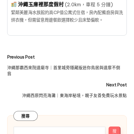
沖繩玉庫裡那度假村
(2.0km，車程 5 分鐘)
緊鄰美麗海水族館的高CP值公寓式住宿，房內配備廚房與洗
烘衣機，但需留意周邊餐飲選擇較少且床墊偏軟。
Post
Previous Post
navigation
沖繩那霸西來院達磨寺｜首里城旁隱藏版迷你鳥居與達摩不倒
翁
Next Post
沖繩西原閃亮海灘｜東海岸秘境，親子友善免費玩水景點
搜尋
搜