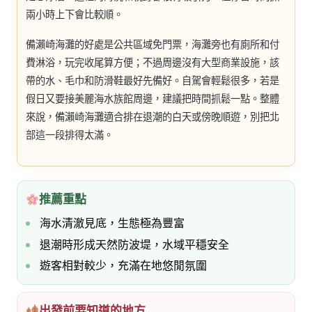
兩小時上下會比較順。
備瀨崎海灘的好處是公共區域免門票，海灘旁也有廁所和付
費淋浴，玩完收尾算方便；不過周邊沒有大型商業設施，該
帶的水、毛巾和防滑鞋最好先備好。自駕會輕鬆很多，若是
假日又要接美麗海水族館周邊，建議把時間抓鬆一點。整體
來說，備瀨崎海灘適合排在退潮的白天或傍晚順遊，別把北
部這一段排得太滿。
推薦重點
海水清澈見底，生態極為豐富
退潮時形成天然防波堤，水域平穩安全
遊客相對較少，充滿在地悠閒氛圍
出發前要知道的地方