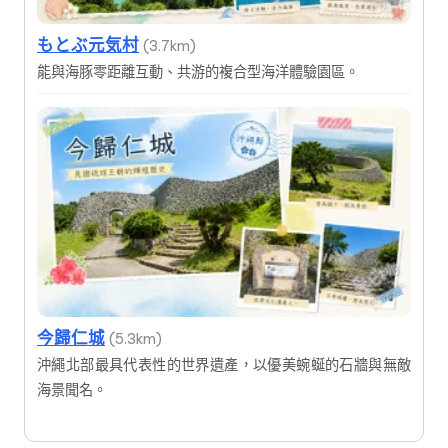
もとぶ元気村
(3.7km)
能與海豚零距離互動、共游的複合型海洋體驗園區。
今歸仁城
(5.3km)
沖繩北部最具代表性的世界遺產，以優美蜿蜒的石牆與無敵
海景聞名。