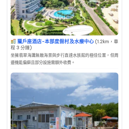
獵戶座酒店-本部度假村及水療中心
(1.2km，車
程 3 分鐘)
坐擁翡翠海灘無敵海景與步行直達水族館的極佳位置，但周
邊機能偏僻且部分設施需額外收費。