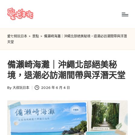
Skip
to
愛
content
七
愛七桃玩日本
>
景點
>
備瀨崎海灘｜沖繩北部絕美秘境，退潮必訪潮間帶與浮潛
天堂
桃
玩
備瀨崎海灘｜沖繩北部絕美秘
日
境，退潮必訪潮間帶與浮潛天堂
本
By
大叔玩日本
2026 年 6 月 4 日
Posted
by