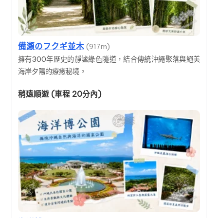
備瀬のフクギ並木
(917m)
擁有300年歷史的靜謐綠色隧道，結合傳統沖繩聚落與絕美
海岸夕陽的療癒秘境。
稍遠順遊 (車程 20分內)