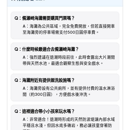
Q：備瀨崎海灘需要購買門票嗎？
A：海灘為公共區域，完全免費開放，但若直接開車
至海灘旁的停車場需支付500日圓停車費。
Q：什麼時候最適合去備瀨崎海灘？
A：強烈建議在退潮時段前往，此時會露出大片潮間
帶與天然水池，最適合觀察生態與安全戲水。
Q：海灘附近有提供盥洗設施嗎？
A：海灘旁設有公共廁所，並有提供付費的溫水淋浴
間（約300日圓），方便戲水後沖洗。
Q：這裡適合帶小小孩來玩水嗎？
A：非常適合！退潮時形成的天然防波堤讓內部水域
平穩且水淺，但因水底多礁岩，務必讓孩童穿著防