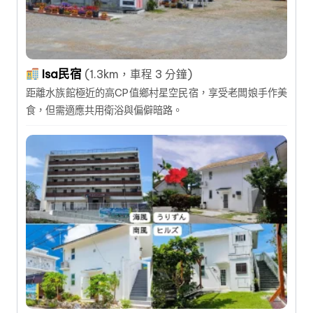
Isa民宿
(1.3km，車程 3 分鐘)
距離水族館極近的高CP值鄉村星空民宿，享受老闆娘手作美
食，但需適應共用衛浴與偏僻暗路。