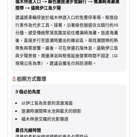
福木林道入口 -> 綠色隧道漫步或騎行 -> 備瀨崎海灘潮
間帶 -> 遠眺伊江島夕陽
建議將車輛停放於福木林道入口的免費停車場，租借自
行車作為代步工具。接著，沿著綠色隧道往北騎行約15
分鐘，感受傳統聚落氛圍並前往備瀨崎海灘。抵達海灘
後，直接步行至退潮時露出的礁岩區，尋找潮間帶的熱
帶魚與寄居蟹。最後，可在岸邊石階休息，遠眺伊江島
與夕陽景致。周邊淋浴與租借設施營業時間不固定（以
現場公告為準），建議自備毛巾與防滑鞋。
拍照方式整理
3 個必拍角度
以伊江島為背景的清澈海面
退潮時潮間帶水池與藍天的倒影
福木林道交織的光影隧道
最佳光線時間
清晨的柔和光線或傍晚的黃金夕陽時分