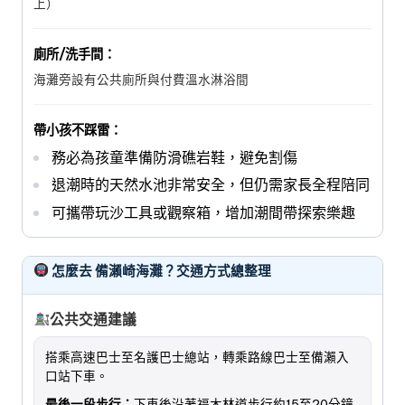
上）
廁所/洗手間：
海灘旁設有公共廁所與付費溫水淋浴間
帶小孩不踩雷：
務必為孩童準備防滑礁岩鞋，避免割傷
退潮時的天然水池非常安全，但仍需家長全程陪同
可攜帶玩沙工具或觀察箱，增加潮間帶探索樂趣
怎麼去 備瀨崎海灘？交通方式總整理
公共交通建議
搭乘高速巴士至名護巴士總站，轉乘路線巴士至備瀨入
口站下車。
最後一段步行：
下車後沿著福木林道步行約15至20分鐘