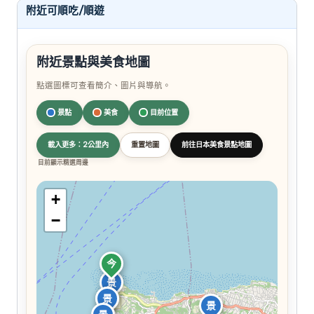
附近可順吃/順遊
附近景點與美食地圖
點選圖標可查看簡介、圖片與導航。
景點
美食
目前位置
載入更多：2公里內
重置地圖
前往日本美食景點地圖
目前顯示精選周邊
+
−
今
景
景
景
景