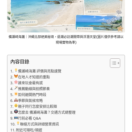
備瀨崎海灘｜沖繩北部絕美秘境，退潮必訪潮間帶與浮潛天堂(圖片僅供參考請以
現場實物為準)
內容目錄
備瀨崎海灘 評價與亮點速覽
在地人才知道的重點
誰來玩會最有感
推薦動線與拍照節奏
如何避開熱門時段
季節與氣候攻略
親子同行怎麼安排比較順
怎麼去 備瀨崎海灘？交通方式總整理
行前必看 Q&A
聯絡方式與詳細營業資訊
附近可順吃/順遊