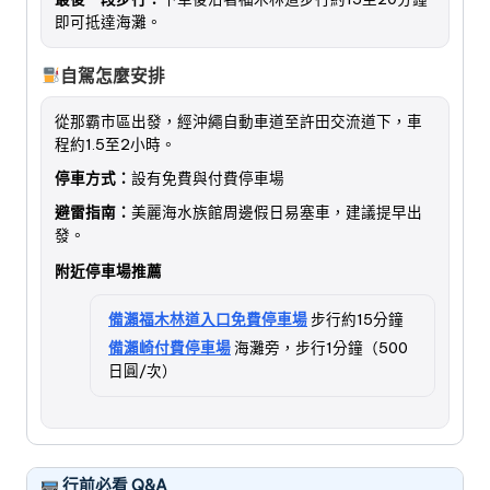
即可抵達海灘。
自駕怎麼安排
從那霸市區出發，經沖繩自動車道至許田交流道下，車
程約1.5至2小時。
停車方式：
設有免費與付費停車場
避雷指南：
美麗海水族館周邊假日易塞車，建議提早出
發。
附近停車場推薦
備瀨福木林道入口免費停車場
步行約15分鐘
備瀨崎付費停車場
海灘旁，步行1分鐘（500
日圓/次）
行前必看 Q&A