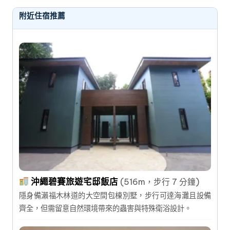
附近住宿推薦
沖繩碧賽旅遊宅邸飯店
(516m，步行 7 分鐘)
隱身備瀨福木林道的大空間包棟別墅，步行可達海灘且設備
齊全，但需留意自然環境帶來的蟲害與特殊衛浴設計。