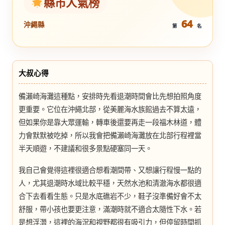
縣市人氣榜
64
沖繩縣
第
名
大叔心得
備瀨崎海灘這種點，安排時先看退潮時間會比先想拍照角度
更重要。它位在沖繩北部，從美麗海水族館過去不算太遠，
但如果你是靠大眾運輸，轉車後還要再走一段福木林道，體
力會默默被吃掉，所以我會把備瀨崎海灘放在北部行程裡當
半天順遊，不建議和很多景點硬塞同一天。
我自己會覺得這裡很適合想看潮間帶、又想讓行程慢一點的
人，尤其退潮時水域比較平穩，天然水池和清澈海水都很適
合下去看看生態。只是水底礁岩不少，鞋子沒準備好會不太
舒服，帶小孩也要更注意，滿潮時就不適合太隨性下水。若
是想浮潛，這裡的海況和視野都很有吸引力，但停留時間抓