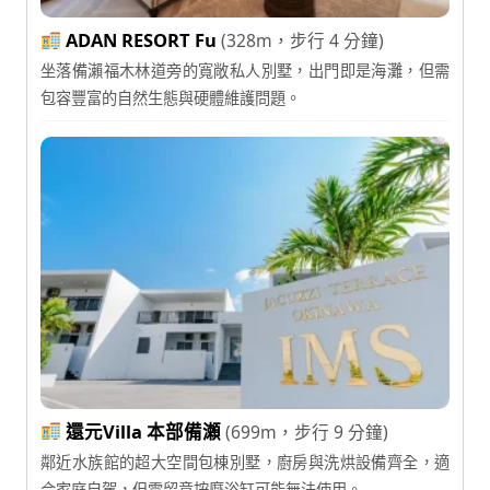
ADAN RESORT Fu
(328m，步行 4 分鐘)
坐落備瀨福木林道旁的寬敞私人別墅，出門即是海灘，但需
包容豐富的自然生態與硬體維護問題。
還元Villa 本部備瀬
(699m，步行 9 分鐘)
鄰近水族館的超大空間包棟別墅，廚房與洗烘設備齊全，適
合家庭自駕，但需留意按摩浴缸可能無法使用。