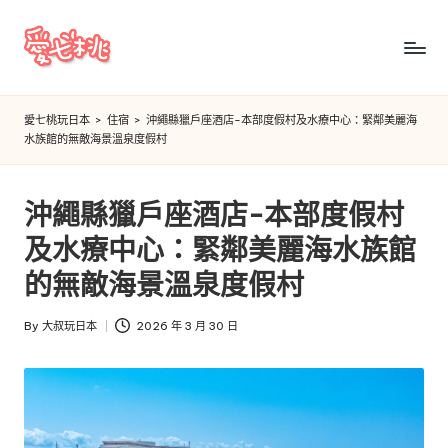
Skip
to
愛
content
七
愛七桃玩日本
>
住宿
>
沖繩縣獵戶座酒店-本部度假村及水療中心：緊鄰美麗海
水族館的無敵海景溫泉度假村
桃
玩
沖繩縣獵戶座酒店-本部度假村
日
及水療中心：緊鄰美麗海水族館
本
的無敵海景溫泉度假村
By
大叔玩日本
2026 年 3 月 30 日
Posted
by