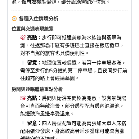
池，惟周邊機能偏僻，部分設施需額外付費。
各種入住情境分析
位置與交通表現總覽
亮點：
步行即可抵達美麗海水族館與翡翠海
灘，往返那霸市區有多班巴士直接在飯店發車，
對不自駕的旅客也具備便利性。
留意：
地理位置較偏遠，若第一停車場客滿，
需停至步行約5分鐘的第二停車場；且夜間步行前
往超商的路上會經過墓園。
房間與睡眠體驗重點分析
亮點：
房間與衛浴空間極為寬敞，設有景觀陽
台可直面無敵海景，部分房型配有房內泡湯池，
能邊聽海風邊享受溫泉。
留意：
四人房型配置可能為兩張加大單人床搭
配兩張沙發床，身高較高者睡沙發床可能會有腳
部懸空的不適感。