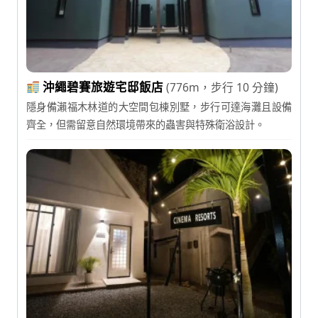
沖繩碧賽旅遊宅邸飯店
(776m，步行 10 分鐘)
隱身備瀨福木林道的大空間包棟別墅，步行可達海灘且設備
齊全，但需留意自然環境帶來的蟲害與特殊衛浴設計。