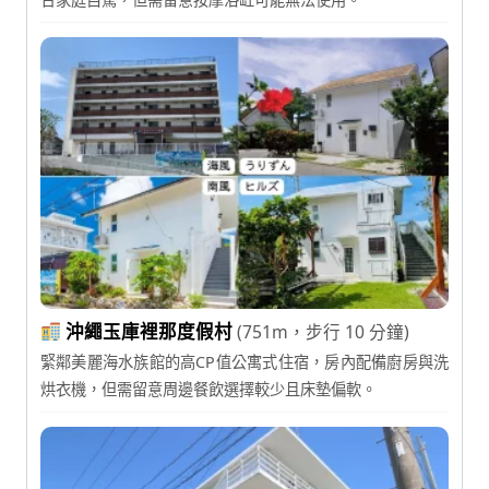
沖繩玉庫裡那度假村
(751m，步行 10 分鐘)
緊鄰美麗海水族館的高CP值公寓式住宿，房內配備廚房與洗
烘衣機，但需留意周邊餐飲選擇較少且床墊偏軟。