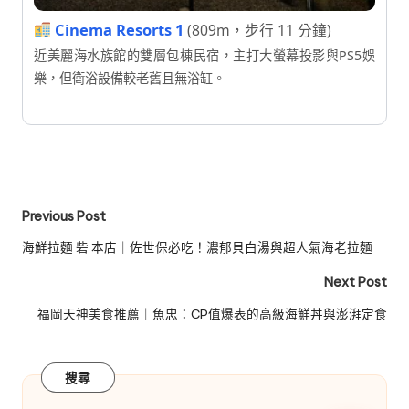
Cinema Resorts 1
(809m，步行 11 分鐘)
近美麗海水族館的雙層包棟民宿，主打大螢幕投影與PS5娛
樂，但衛浴設備較老舊且無浴缸。
Post
Previous Post
navigation
海鮮拉麵 砦 本店｜佐世保必吃！濃郁貝白湯與超人氣海老拉麵
Next Post
福岡天神美食推薦｜魚忠：CP值爆表的高級海鮮丼與澎湃定食
搜尋