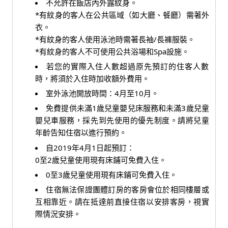
不允許在飯店內外露紋身。
*有紋身的客人在公共區域（如大廳、餐廳）需著外
衣。
*有紋身的客人使用泳池時需著長袖/長褲服裝。
*有紋身的客人不可使用公共浴場和Spa設施。
若您的實際入住人數超過原先預訂的住客人數
時，將須於入住時加收額外費用。
室外泳池開放時間：4月至10月。
免費提供未滿1歲兒童嬰兒床服務和未滿3歲兒童
嬰兒車服務，採先到先使用的優先制度。請將兒童
年齡告知住宿以進行預約。
自2019年4月1日起預訂：
0至2歲兒童使用現有床鋪可免費入住。
0至3歲兒童使用現有床鋪可免費入住。
住宿無法保證團體訂房的客房會位於相同樓層或
互相靠近。請在抵達前直接住宿以安排客房，視實
際情況安排。