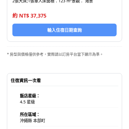
2張大床;1張單人床
面積：123 m²
景觀： 海景
約 NT$ 37,375
輸入住宿日期查詢
* 房型與價格僅供參考，實際請以訂房平台當下顯示為準。
住宿資訊一次看
飯店星級：
4.5 星級
所在區域：
沖繩縣 本部町