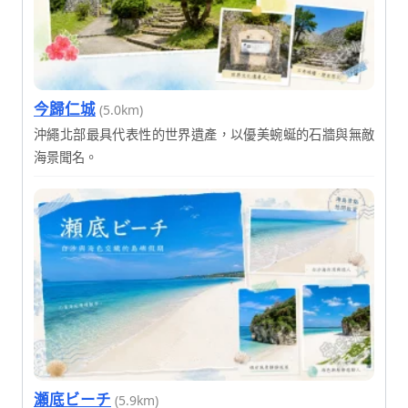
今歸仁城
(5.0km)
沖繩北部最具代表性的世界遺產，以優美蜿蜒的石牆與無敵
海景聞名。
瀬底ビーチ
(5.9km)