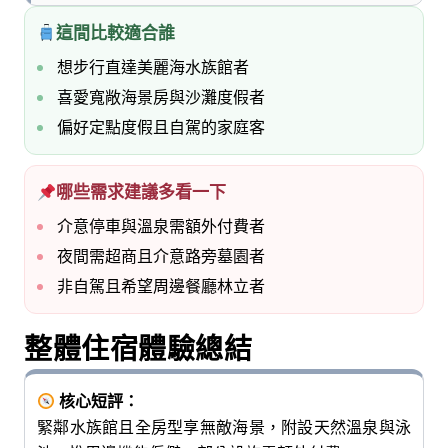
這間比較適合誰
想步行直達美麗海水族館者
喜愛寬敞海景房與沙灘度假者
偏好定點度假且自駕的家庭客
哪些需求建議多看一下
介意停車與溫泉需額外付費者
夜間需超商且介意路旁墓園者
非自駕且希望周邊餐廳林立者
整體住宿體驗總結
核心短評：
緊鄰水族館且全房型享無敵海景，附設天然溫泉與泳