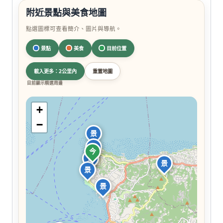
附近景點與美食地圖
點選圖標可查看簡介、圖片與導航。
景點
美食
目前位置
載入更多：2公里內
重置地圖
目前顯示精選周邊
+
−
景
景
今
景
景
景
景
景