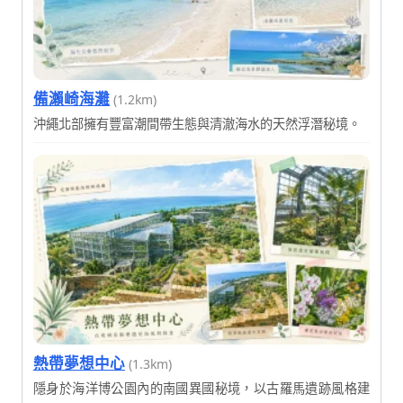
備瀨崎海灘
(1.2km)
沖繩北部擁有豐富潮間帶生態與清澈海水的天然浮潛秘境。
熱帶夢想中心
(1.3km)
隱身於海洋博公園內的南國異國秘境，以古羅馬遺跡風格建