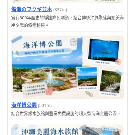
備瀬のフクギ並木
(337m)
擁有300年歷史的靜謐綠色隧道，結合傳統沖繩聚落與絕美海
岸夕陽的療癒秘境。
海洋博公園
(501m)
結合世界級水族館與豐富免費設施的超大型海洋主題公園。