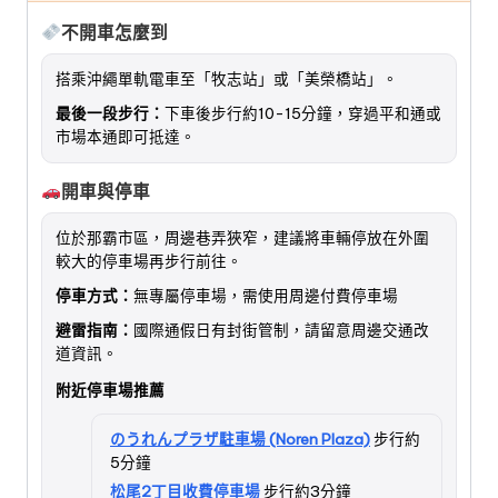
不開車怎麼到
搭乘沖繩單軌電車至「牧志站」或「美榮橋站」。
最後一段步行：
下車後步行約10-15分鐘，穿過平和通或
市場本通即可抵達。
開車與停車
位於那霸市區，周邊巷弄狹窄，建議將車輛停放在外圍
較大的停車場再步行前往。
停車方式：
無專屬停車場，需使用周邊付費停車場
避雷指南：
國際通假日有封街管制，請留意周邊交通改
道資訊。
附近停車場推薦
のうれんプラザ駐車場 (Noren Plaza)
步行約
5分鐘
松尾2丁目收費停車場
步行約3分鐘