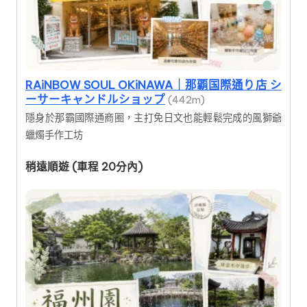
RAiNBOW SOUL OKiNAWA｜那覇国際通り店 シ
ーサーキャンドルショップ
(442m)
隱身於那霸國際通商圈，主打免日文也能輕鬆完成的風獅爺
蠟燭手作工坊
稍遠順遊 (車程 20分內)