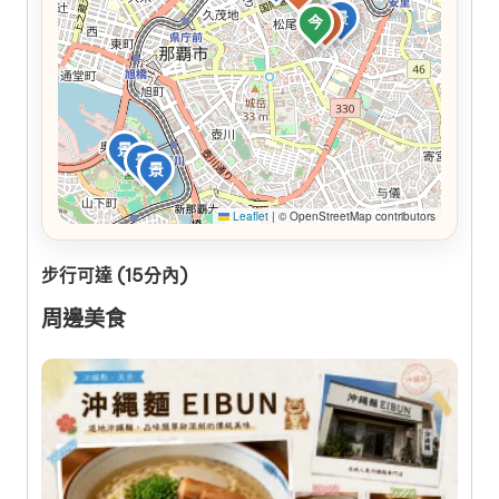
景
今
食
景
景
景
Leaflet
|
© OpenStreetMap contributors
步行可達 (15分內)
周邊美食