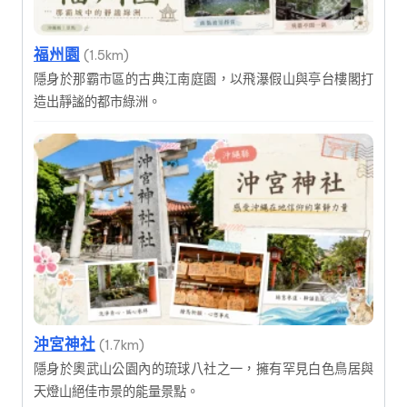
福州園
(1.5km)
隱身於那霸市區的古典江南庭園，以飛瀑假山與亭台樓閣打
造出靜謐的都市綠洲。
沖宮神社
(1.7km)
隱身於奧武山公園內的琉球八社之一，擁有罕見白色鳥居與
天燈山絕佳市景的能量景點。