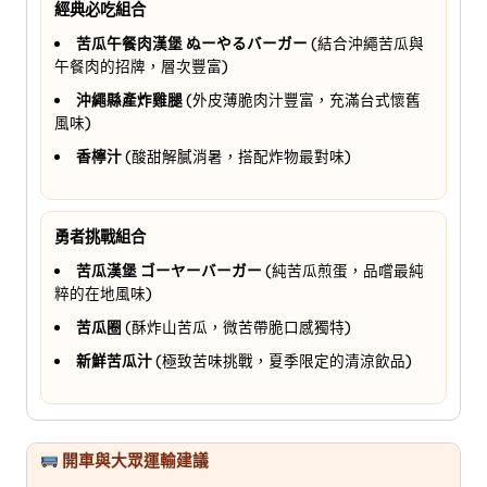
經典必吃組合
苦瓜午餐肉漢堡 ぬーやるバーガー
(結合沖繩苦瓜與
午餐肉的招牌，層次豐富)
沖繩縣產炸雞腿
(外皮薄脆肉汁豐富，充滿台式懷舊
風味)
香檸汁
(酸甜解膩消暑，搭配炸物最對味)
勇者挑戰組合
苦瓜漢堡 ゴーヤーバーガー
(純苦瓜煎蛋，品嚐最純
粹的在地風味)
苦瓜圈
(酥炸山苦瓜，微苦帶脆口感獨特)
新鮮苦瓜汁
(極致苦味挑戰，夏季限定的清涼飲品)
開車與大眾運輸建議