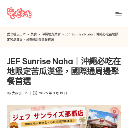
Skip
to
愛
content
七
愛七桃玩日本
>
美食
>
沖繩地方美食
>
JEF Sunrise Naha｜沖繩必吃在地限
定苦瓜漢堡，國際通周邊聚餐首選
桃
玩
JEF Sunrise Naha｜沖繩必吃在
日
地限定苦瓜漢堡，國際通周邊聚
本
餐首選
By
大叔玩日本
2026 年 3 月 19 日
Posted
by