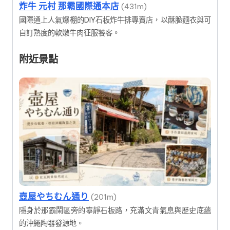
炸牛 元村 那霸國際通本店
(431m)
國際通上人氣爆棚的DIY石板炸牛排專賣店，以酥脆麵衣與可
自訂熟度的軟嫩牛肉征服饕客。
附近景點
壺屋やちむん通り
(201m)
隱身於那霸鬧區旁的寧靜石板路，充滿文青氣息與歷史底蘊
的沖繩陶器發源地。