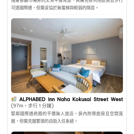
隱身那霸市場旁的文青平價青旅，具備完善共用廚房且步行
可達國際通，但需妥協於無電梯與較弱的隔音。
ALPHABED Inn Naha Kokusai Street West
(97m，步行 1 分鐘)
緊鄰國際通商圈的平價無人旅店，房內附帶廚房且空間寬
敞，但需克服繁瑣的自助入住系統。