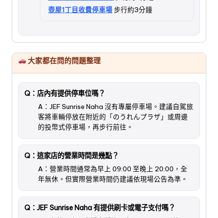
壺屋1丁目收費停車場
步行約3分鐘
大家都在問的問題整理
Q：店內有提供停車位嗎？
A：JEF Sunrise Naha 沒有專屬停車場。建議自駕旅
客將車輛停放在附近的「のうれんプラザ」或周邊
的投幣式停車場，再步行前往。
Q：這家店的營業時間是幾點？
A：營業時間通常為早上 09:00 至晚上 20:00，全
年無休。但實際營業時間仍建議依現場公告為準。
Q：JEF Sunrise Naha 有提供刷卡或電子支付嗎？