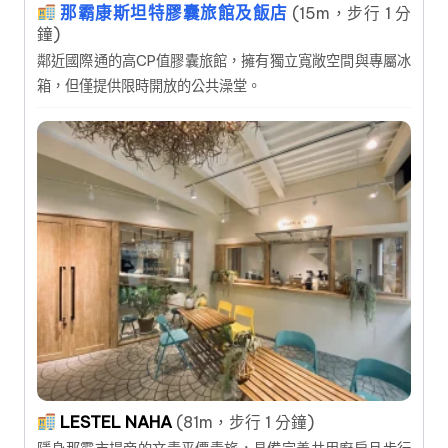
那霸康斯坦特膠囊旅館及飯店
(15m，步行 1 分
鐘)
鄰近國際通的高CP值膠囊旅館，擁有獨立寬敞空間與專屬冰
箱，但僅提供限時開放的公共澡堂。
LESTEL NAHA
(81m，步行 1 分鐘)