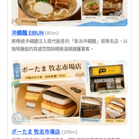
沖繩麵 EIBUN
(80m)
將傳統沖繩麵注入現代創意的「新派沖繩麵」排隊名店，以
咖啡廳般的質感空間與精緻湯頭擄獲饕客。
ポーたま 牧志市場店
(295m)