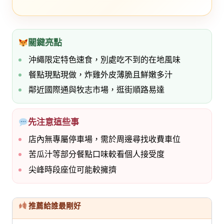
關鍵亮點
沖繩限定特色速食，別處吃不到的在地風味
餐點現點現做，炸雞外皮薄脆且鮮嫩多汁
鄰近國際通與牧志市場，逛街順路易達
先注意這些事
店內無專屬停車場，需於周邊尋找收費車位
苦瓜汁等部分餐點口味較看個人接受度
尖峰時段座位可能較擁擠
推薦給誰最剛好