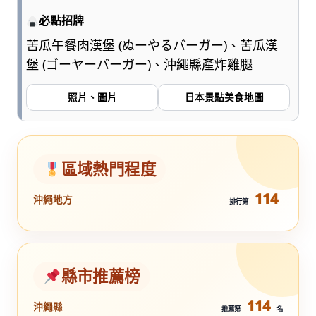
必點招牌
苦瓜午餐肉漢堡 (ぬーやるバーガー)、苦瓜漢
堡 (ゴーヤーバーガー)、沖繩縣產炸雞腿
照片、圖片
日本景點美食地圖
區域熱門程度
114
沖繩地方
排行第
縣市推薦榜
114
沖繩縣
推薦第
名