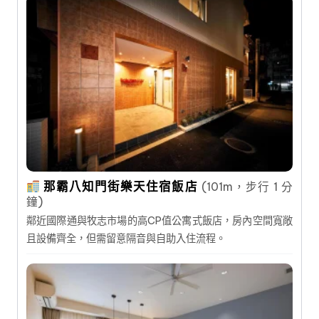
那霸八知門街樂天住宿飯店
(101m，步行 1 分
鐘)
鄰近國際通與牧志市場的高CP值公寓式飯店，房內空間寬敞
且設備齊全，但需留意隔音與自助入住流程。