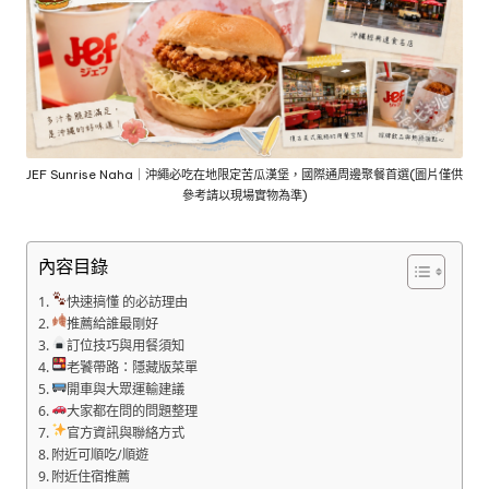
JEF Sunrise Naha｜沖繩必吃在地限定苦瓜漢堡，國際通周邊聚餐首選(圖片僅供
參考請以現場實物為準)
內容目錄
快速搞懂 的必訪理由
推薦給誰最剛好
訂位技巧與用餐須知
老饕帶路：隱藏版菜單
開車與大眾運輸建議
大家都在問的問題整理
官方資訊與聯絡方式
附近可順吃/順遊
附近住宿推薦