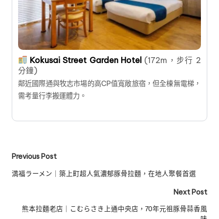
Kokusai Street Garden Hotel
(172m，步行 2
分鐘)
鄰近國際通與牧志市場的高CP值寬敞旅宿，但全棟無電梯，
需考量行李搬運體力。
Post
Previous Post
navigation
満福ラーメン｜築上町超人氣濃郁豚骨拉麵，在地人聚餐首選
Next Post
熊本拉麵老店｜こむらさき上通中央店，70年元祖豚骨蒜香風
味