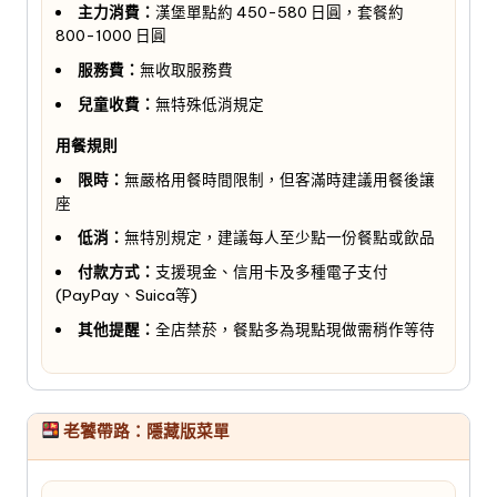
主力消費：
漢堡單點約 450-580 日圓，套餐約
800-1000 日圓
服務費：
無收取服務費
兒童收費：
無特殊低消規定
用餐規則
限時：
無嚴格用餐時間限制，但客滿時建議用餐後讓
座
低消：
無特別規定，建議每人至少點一份餐點或飲品
付款方式：
支援現金、信用卡及多種電子支付
(PayPay、Suica等)
其他提醒：
全店禁菸，餐點多為現點現做需稍作等待
老饕帶路：隱藏版菜單