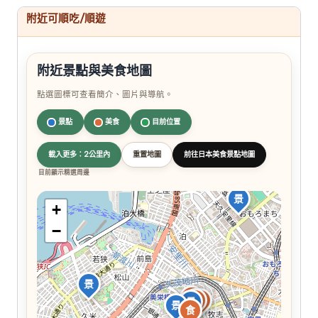
附近可順吃/順遊
附近景點與美食地圖
點選圖標可查看簡介、圖片與導航。
景點
美食
目前位置
載入更多：2公里內
重置地圖
前往日本美食景點地圖
目前顯示精選周邊
景
+
−
景
食
食
食
景
景
食