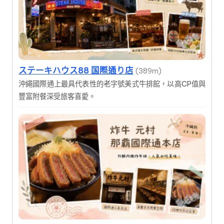
ステーキハウス88 国際通り店
(389m)
沖繩國際通上最具代表性的老字號美式牛排館，以高CP值與
豐富附餐深受旅客喜愛。