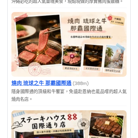
沖繩必吃的超人氣靈魂美食，現點現做的厚實豬肉蛋飯糰。
燒肉 琉球之牛 那霸國際通
(388m)
隱身國際通的頂級和牛饗宴，免遠赴恩納也能品嚐的超人氣
燒肉名店。