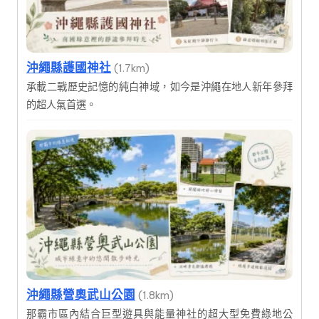
沖繩縣護國神社
(1.7km)
承載二戰歷史記憶的純白神域，如今是沖繩在地人新年參拜
的超人氣首選。
沖繩縣營奧武山公園
(1.8km)
那霸市區內結合巨型遊具與能量神社的超大型免費綠地公