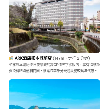
ARK酒店熊本城前店
(147m，步行 2 分鐘)
坐擁熊本城絕佳日夜景觀的高CP值老字號飯店，享有10樓免
費飲料吧與便利商圈，惟需包容部分硬體設施較具年代感。