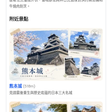
披著法式優雅外衣，靈魂卻是純粹日式直球對決的無沾醬和
牛燒肉割烹。
附近景點
熊本城
(518m)
見證震後重生與歷史底蘊的日本三大名城