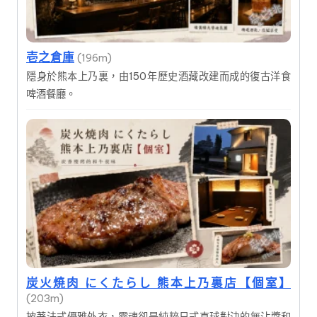
壱之倉庫
(196m)
隱身於熊本上乃裏，由150年歷史酒藏改建而成的復古洋食
啤酒餐廳。
炭火焼肉 にくたらし 熊本上乃裏店【個室】
(203m)