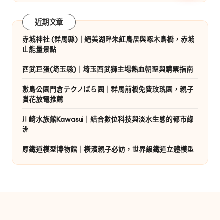
近期文章
赤城神社 (群馬縣)｜絕美湖畔朱紅鳥居與啄木鳥橋，赤城
山能量景點
西武巨蛋(埼玉縣)｜埼玉西武獅主場熱血朝聖與購票指南
敷島公園門倉テクノばら園｜群馬前橋免費玫瑰園，親子
賞花放電推薦
川崎水族館Kawasui｜結合數位科技與淡水生態的都市綠
洲
原鐵道模型博物館｜橫濱親子必訪，世界級鐵道立體模型