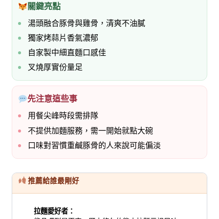
關鍵亮點
湯頭融合豚骨與雞骨，清爽不油膩
獨家烤蒜片香氣濃郁
自家製中細直麵口感佳
叉燒厚實份量足
先注意這些事
用餐尖峰時段需排隊
不提供加麵服務，需一開始就點大碗
口味對習慣重鹹豚骨的人來說可能偏淡
推薦給誰最剛好
拉麵愛好者：