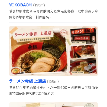
YOKOBACHI
(135m)
隱身於熊本市區巷弄內的昭和風古民家餐廳，以中庭露天座
位與道地熊本鄉土料理聞名。
ラーメン赤組 上通店
(158m)
隱身於百年老酒廠建築內，以一碗600日圓的焦香黑麻油豚
骨拉麵征服饕客的高CP值名店。