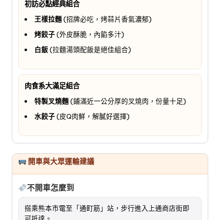
初訪必點經典組合
王樣拉麵
(招牌必吃，烤蒜片香氣濃郁)
烤餃子
(外皮酥脆，內餡多汁)
白飯
(拉麵湯頭配飯是絕佳組合)
肉食系大滿足組合
特製叉燒麵
(鋪滿近一公分厚的叉燒肉，份量十足)
水餃子
(皮Q肉鮮，解膩好選擇)
開車與大眾運輸建議
不開車怎麼到
搭乘熊本市電至「通町筋」站，步行進入上通商店街即
可抵達。