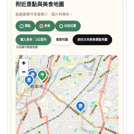
附近景點與美食地圖
點選圖標可查看簡介、圖片與導航。
景點
美食
目前位置
載入更多：2公里內
重置地圖
前往日本美食景點地圖
目前顯示精選周邊
+
−
食
景
食
食
食
景
今
食
景
景