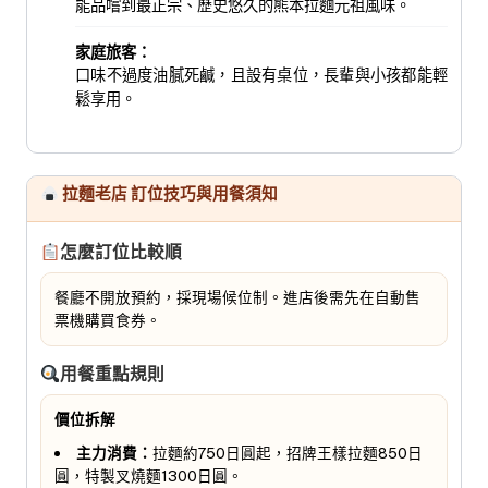
能品嚐到最正宗、歷史悠久的熊本拉麵元祖風味。
家庭旅客：
口味不過度油膩死鹹，且設有桌位，長輩與小孩都能輕
鬆享用。
拉麵老店 訂位技巧與用餐須知
怎麼訂位比較順
餐廳不開放預約，採現場候位制。進店後需先在自動售
票機購買食券。
用餐重點規則
價位拆解
主力消費：
拉麵約750日圓起，招牌王樣拉麵850日
圓，特製叉燒麵1300日圓。