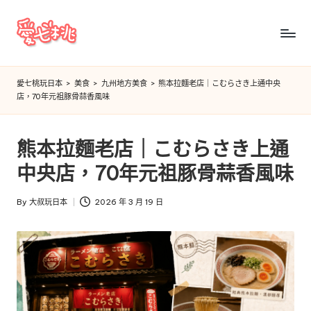
Skip
to
愛
content
七
愛七桃玩日本
>
美食
>
九州地方美食
>
熊本拉麵老店｜こむらさき上通中央
店，70年元祖豚骨蒜香風味
桃
玩
熊本拉麵老店｜こむらさき上通
日
中央店，70年元祖豚骨蒜香風味
本
By
大叔玩日本
2026 年 3 月 19 日
Posted
by