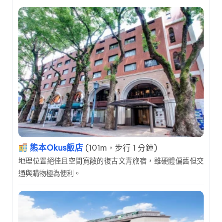
熊本Okus飯店
(101m，步行 1 分鐘)
地理位置絕佳且空間寬敞的復古文青旅宿，雖硬體偏舊但交
通與購物極為便利。