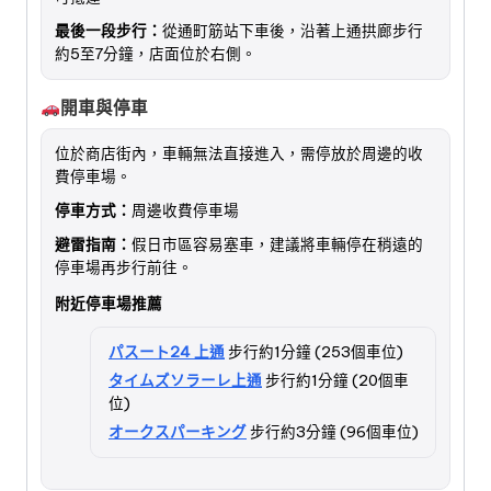
最後一段步行：
從通町筋站下車後，沿著上通拱廊步行
約5至7分鐘，店面位於右側。
開車與停車
位於商店街內，車輛無法直接進入，需停放於周邊的收
費停車場。
停車方式：
周邊收費停車場
避雷指南：
假日市區容易塞車，建議將車輛停在稍遠的
停車場再步行前往。
附近停車場推薦
パスート24 上通
步行約1分鐘 (253個車位)
タイムズソラーレ上通
步行約1分鐘 (20個車
位)
オークスパーキング
步行約3分鐘 (96個車位)