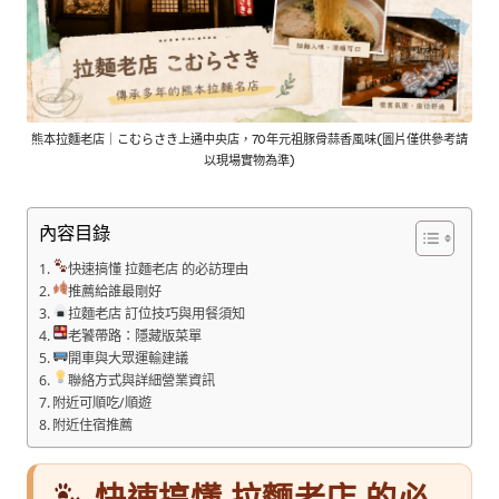
熊本拉麵老店｜こむらさき上通中央店，70年元祖豚骨蒜香風味(圖片僅供參考請
以現場實物為準)
內容目錄
快速搞懂 拉麵老店 的必訪理由
推薦給誰最剛好
拉麵老店 訂位技巧與用餐須知
老饕帶路：隱藏版菜單
開車與大眾運輸建議
聯絡方式與詳細營業資訊
附近可順吃/順遊
附近住宿推薦
快速搞懂 拉麵老店 的必