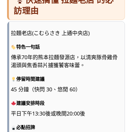
訪理由
拉麵老店(こむらさき 上通中央店)
特色一句話
傳承70年的熊本拉麵發源店，以清爽豚骨雞骨
湯頭與焦香蒜片擄獲饕客味蕾。
停留時間建議
45 分鐘（快閃 30、悠閒 60）
建議安排時段
平日下午13:30後或晚間20:00後
必點招牌