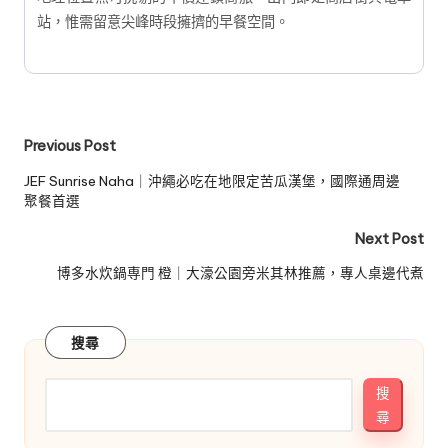
站，惟需留意尖峰時段擁擠的早餐空間。
Post
Previous Post
navigation
JEF Sunrise Naha｜沖繩必吃在地限定苦瓜漢堡，國際通周邊
聚餐首選
Next Post
博多水炊鍋専門 橙｜大濠公園旁米其林推薦，專人桌邊代煮
搜尋
搜
尋