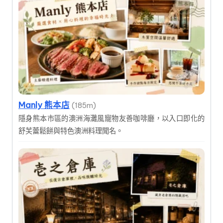
Manly 熊本店
(185m)
隱身熊本市區的澳洲海灘風寵物友善咖啡廳，以入口即化的
舒芙蕾鬆餅與特色澳洲料理聞名。