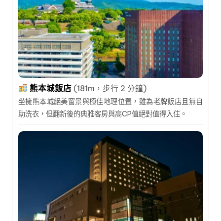
熊本城飯店
(181m，步行 2 分鐘)
坐擁熊本城絕美窗景與極佳地理位置，雖為老牌飯店且無自
助洗衣，但翻新後的典雅客房與高CP值絕對值得入住。