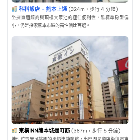
科科飯店 – 熊本上通
(324m，步行 4 分鐘)
坐擁直通超商與頂樓大眾池的極佳便利性，雖標準房型偏
小，仍是探索熊本市區的高性價比首選。
東橫INN熊本城通町筋
(387m，步行 5 分鐘)
地理位置無可挑剔的平價連鎖商旅，出門即是商店街與電車