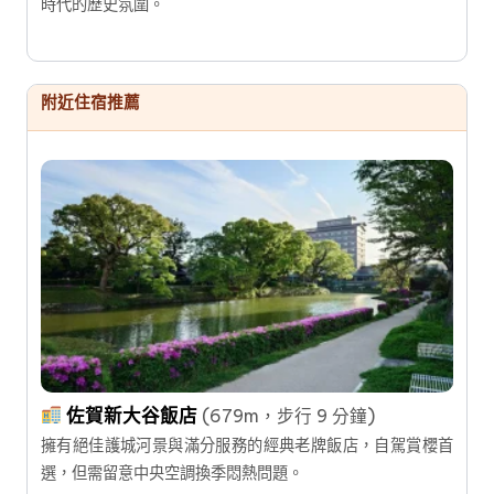
時代的歷史氛圍。
附近住宿推薦
佐賀新大谷飯店
(679m，步行 9 分鐘)
擁有絕佳護城河景與滿分服務的經典老牌飯店，自駕賞櫻首
選，但需留意中央空調換季悶熱問題。