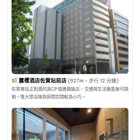
露櫻酒店佐賀站前店
(927m，步行 12 分鐘)
佐賀車站正對面的高CP值連鎖飯店，交通與生活機能無可挑
剔，惟大眾浴場與房間空間較為小巧。