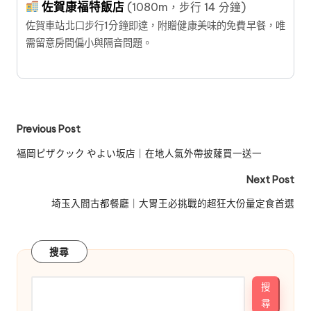
佐賀康福特飯店
(1080m，步行 14 分鐘)
佐賀車站北口步行1分鐘即達，附贈健康美味的免費早餐，唯
需留意房間偏小與隔音問題。
Post
Previous Post
navigation
福岡ピザクック やよい坂店｜在地人氣外帶披薩買一送一
Next Post
埼玉入間古都餐廳｜大胃王必挑戰的超狂大份量定食首選
搜尋
搜
尋