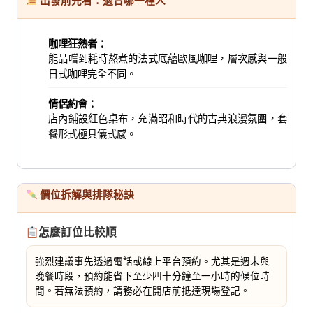
出發前先看：適合哪一種人
咖哩狂熱者：
能品嚐到耗時熬煮的法式底蘊歐風咖哩，層次感與一般
日式咖哩完全不同。
情侶約會：
店內鋪設紅色桌布，充滿昭和時代的古典浪漫氛圍，套
餐形式極具儀式感。
價位拆解與排隊秘訣
怎麼訂位比較順
強烈建議事先透過電話或線上平台預約。尤其是週末與
晚餐時段，預約能省下至少四十分鐘至一小時的候位時
間。若無法預約，請務必在開店前抵達現場登記。