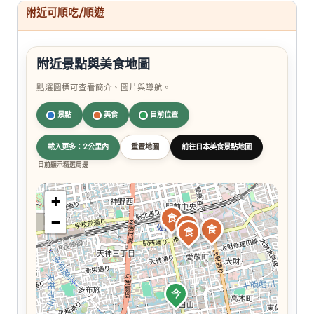
附近可順吃/順遊
附近景點與美食地圖
點選圖標可查看簡介、圖片與導航。
景點
美食
目前位置
載入更多：2公里內
重置地圖
前往日本美食景點地圖
目前顯示精選周邊
+
食
−
食
食
食
今