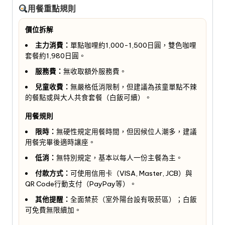
用餐重點規則
價位拆解
主力消費：
單點咖哩約1,000-1,500日圓，雙色咖哩
套餐約1,980日圓。
服務費：
無收取額外服務費。
兒童收費：
無嚴格低消限制，但建議為孩童單點不辣
的餐點或與大人共食套餐（白飯可續）。
用餐規則
限時：
無硬性規定用餐時間，但因候位人潮多，建議
用餐完畢後適時讓座。
低消：
無特別規定，基本以每人一份主餐為主。
付款方式：
可使用信用卡（VISA, Master, JCB）與
QR Code行動支付（PayPay等）。
其他提醒：
全面禁菸（室外陽台設有吸菸區）；白飯
可免費無限續加。