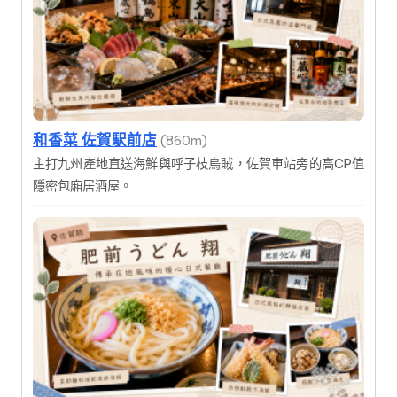
和香菜 佐賀駅前店
(860m)
主打九州產地直送海鮮與呼子枝烏賊，佐賀車站旁的高CP值
隱密包廂居酒屋。