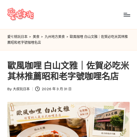
Skip
to
愛
content
七
愛七桃玩日本
>
美食
>
九州地方美食
>
歐風咖哩 白山文雅｜佐賀必吃米其林推
薦昭和老字號咖哩名店
桃
玩
歐風咖哩 白山文雅｜佐賀必吃米
日
其林推薦昭和老字號咖哩名店
本
By
大叔玩日本
2026 年 3 月 31 日
Posted
by