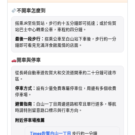
不開車怎麼到
搭乘JR至佐賀站，步行約十五分鐘即可抵達；或於佐賀
站巴士中心轉乘公車，車程約四分鐘。
最後一段步行：
搭乘公車至白山站下車後，步行約一分
鐘即可看見充滿洋食館風情的店面。
開車與停車
從長崎自動車道佐賀大和交流道開車約二十分鐘可達市
區。
停車方式：
設有少量免費專屬停車位，周邊有多個收費
停車場。
避雷指南：
白山一丁目周邊道路較窄且單行道多，導航
時請特別留意路口標示與行車方向。
附近停車場推薦
Times佐賀白山一丁目
步行約一分鐘