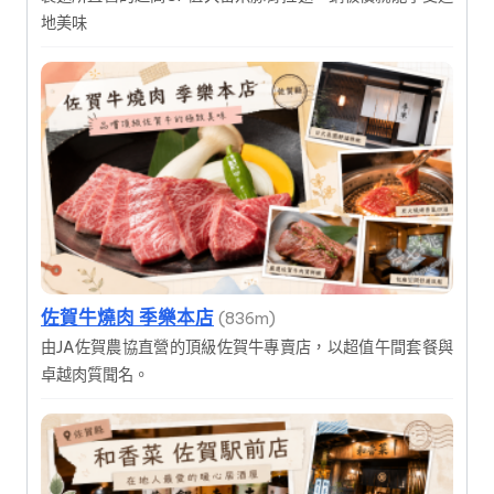
地美味
佐賀牛燒肉 季樂本店
(836m)
由JA佐賀農協直營的頂級佐賀牛專賣店，以超值午間套餐與
卓越肉質聞名。