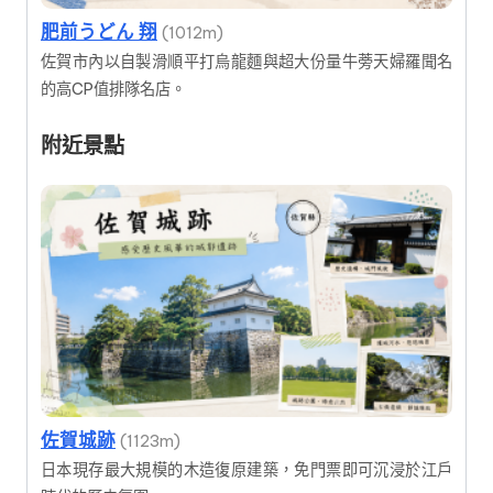
肥前うどん 翔
(1012m)
佐賀市內以自製滑順平打烏龍麵與超大份量牛蒡天婦羅聞名
的高CP值排隊名店。
附近景點
佐賀城跡
(1123m)
日本現存最大規模的木造復原建築，免門票即可沉浸於江戶