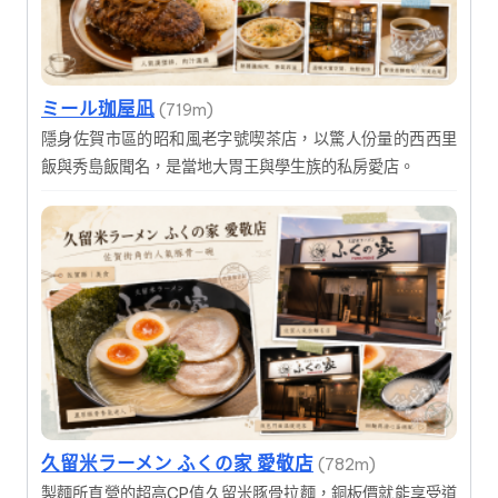
ミール珈屋凪
(719m)
隱身佐賀市區的昭和風老字號喫茶店，以驚人份量的西西里
飯與秀島飯聞名，是當地大胃王與學生族的私房愛店。
久留米ラーメン ふくの家 愛敬店
(782m)
製麵所直營的超高CP值久留米豚骨拉麵，銅板價就能享受道