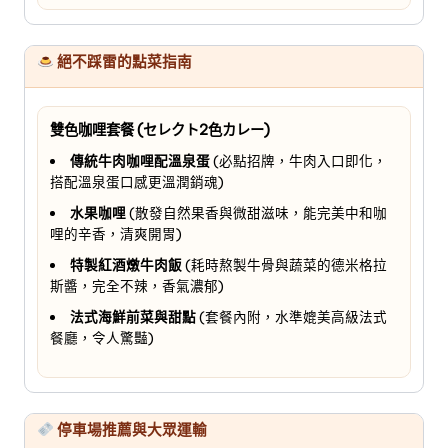
絕不踩雷的點菜指南
雙色咖哩套餐 (セレクト2色カレー)
傳統牛肉咖哩配溫泉蛋
(必點招牌，牛肉入口即化，
搭配溫泉蛋口感更溫潤銷魂)
水果咖哩
(散發自然果香與微甜滋味，能完美中和咖
哩的辛香，清爽開胃)
特製紅酒燉牛肉飯
(耗時熬製牛骨與蔬菜的德米格拉
斯醬，完全不辣，香氣濃郁)
法式海鮮前菜與甜點
(套餐內附，水準媲美高級法式
餐廳，令人驚豔)
停車場推薦與大眾運輸