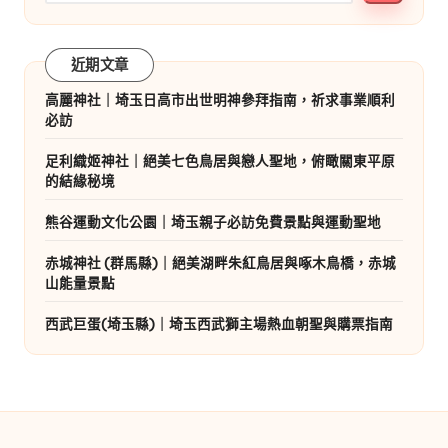
近期文章
高麗神社｜埼玉日高市出世明神參拜指南，祈求事業順利
必訪
足利織姬神社｜絕美七色鳥居與戀人聖地，俯瞰關東平原
的結緣秘境
熊谷運動文化公園｜埼玉親子必訪免費景點與運動聖地
赤城神社 (群馬縣)｜絕美湖畔朱紅鳥居與啄木鳥橋，赤城
山能量景點
西武巨蛋(埼玉縣)｜埼玉西武獅主場熱血朝聖與購票指南