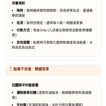
用餐規則
限時：
無明確用餐時間限制，但為排隊名店，建議餐
畢即讓座
低消：
無特別規定，通常每人點一碗麵或套餐
付款方式：
現金Only (入店後右側使用自動售票機購
票)
其他提醒：
點餐時可客製化麵條軟硬度與油脂量，水
與高菜為自助式
點餐不苦惱：精選菜單
拉麵與半炒飯套餐
濃郁豚骨拉麵
(湯頭充滿脂泡，極細麵條吸附滿滿精
華)
半炒飯
(充滿昭和風味，米粒分明且醬香濃郁)