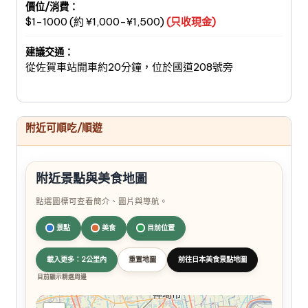
價位/消費：
$1-1000 (約 ¥1,000-¥1,500)
(只收現金)
建議交通：
從佐賀車站開車約20分鐘，位於國道208號旁
附近可順吃/順遊
附近景點與美食地圖
點選圖標可查看簡介、圖片與導航。
景點
美食
目前位置
載入更多：2公里內
重置地圖
前往日本美食景點地圖
目前顯示精選周邊