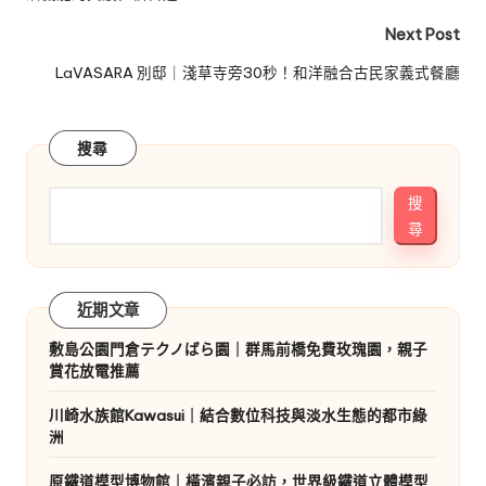
Next Post
LaVASARA 別邸｜淺草寺旁30秒！和洋融合古民家義式餐廳
搜尋
搜
尋
近期文章
敷島公園門倉テクノばら園｜群馬前橋免費玫瑰園，親子
賞花放電推薦
川崎水族館Kawasui｜結合數位科技與淡水生態的都市綠
洲
原鐵道模型博物館｜橫濱親子必訪，世界級鐵道立體模型