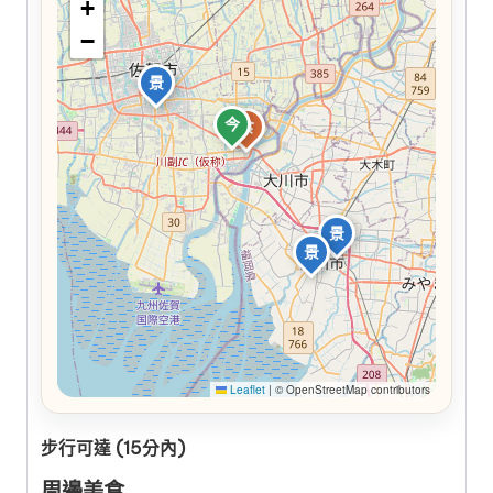
+
−
景
今
食
景
景
Leaflet
|
© OpenStreetMap contributors
步行可達 (15分內)
周邊美食