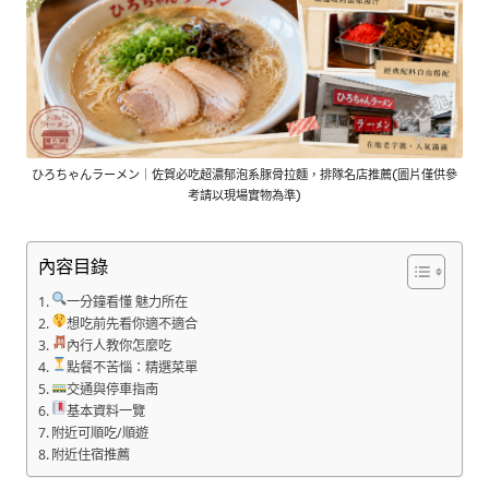
ひろちゃんラーメン｜佐賀必吃超濃郁泡系豚骨拉麵，排隊名店推薦(圖片僅供參
考請以現場實物為準)
內容目錄
一分鐘看懂 魅力所在
想吃前先看你適不適合
內行人教你怎麼吃
點餐不苦惱：精選菜單
交通與停車指南
基本資料一覽
附近可順吃/順遊
附近住宿推薦