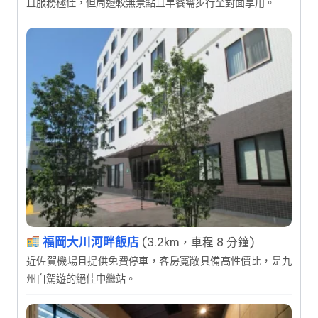
且服務極佳，但周邊較無景點且早餐需步行至對面享用。
福岡大川河畔飯店
(3.2km，車程 8 分鐘)
近佐賀機場且提供免費停車，客房寬敞具備高性價比，是九
州自駕遊的絕佳中繼站。