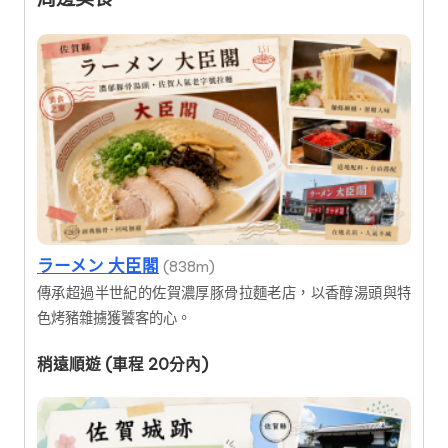
ラーメン 大臣閣
(838m)
傳承超過半世紀的佐賀濃厚豚骨拉麵老店，以香醇湯頭與特
色烤豬雜擄獲饕客的心。
稍遠順遊 (車程 20分內)