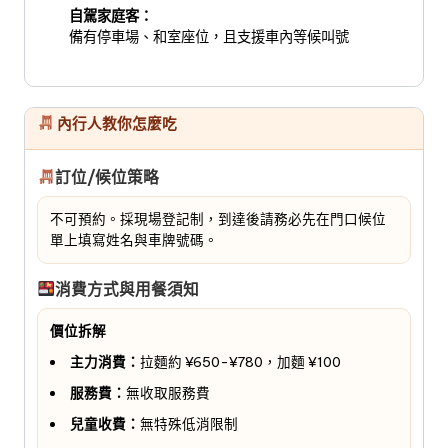
自駕家庭客：
備有停車場、和室座位，且支援車內等候叫號
內行人教你怎麼吃
訂位/候位策略
不可預約。採現場登記制，到達後請務必先在門口候位
單上填寫姓名與車牌號碼。
消費方式與用餐須知
價位拆解
主力消費：
拉麵約 ¥650-¥780，加麵 ¥100
服務費：
無收取服務費
兒童收費：
無特殊低消限制