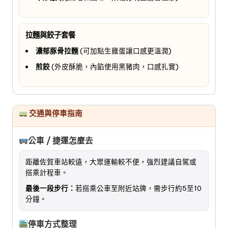
拉麵與餃子套餐
濃郁豚骨拉麵
(可加點生雞蛋讓口感更溫潤)
煎餃
(外皮酥脆，內餡使用黑豬肉，口感扎實)
交通與停車指南
公車 / 捷運怎麼去
距離佐賀車站較遠，大眾運輸較不便，強烈建議自駕或
搭乘計程車。
最後一段步行：
若搭乘公車至附近站牌，需步行約5至10
分鐘。
停車方式整理