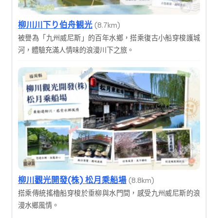
柳川川下り伯舟観光
(8.7km)
被譽為「九州威尼斯」的百年水鄉，搭乘復古小船穿梭護城
河，體驗充滿人情味的浪漫川下之旅。
柳川觀光開發(株) 松月乘船場
(8.8km)
搭乘傳統搖櫓船穿梭於垂柳與水門間，感受九州威尼斯的浪
漫水鄉風情。