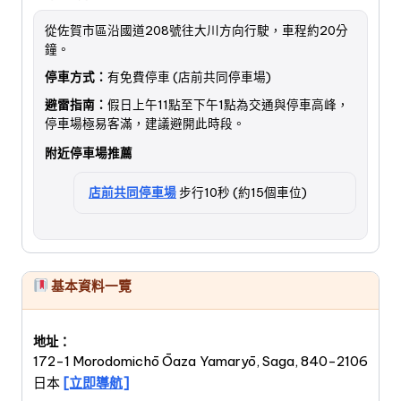
從佐賀市區沿國道208號往大川方向行駛，車程約20分
鐘。
停車方式：
有免費停車 (店前共同停車場)
避雷指南：
假日上午11點至下午1點為交通與停車高峰，
停車場極易客滿，建議避開此時段。
附近停車場推薦
店前共同停車場
步行10秒 (約15個車位)
基本資料一覽
地址：
172-1 Morodomichō Ōaza Yamaryō, Saga, 840-2106
日本
[立即導航]