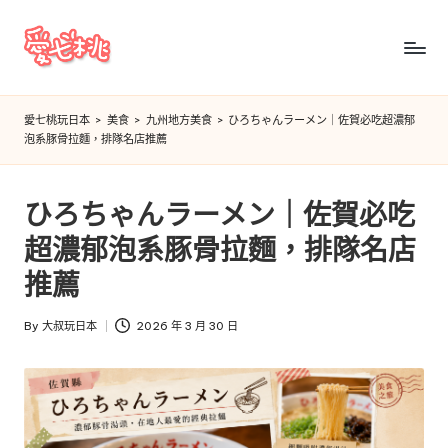
Skip
to
愛
content
七
愛七桃玩日本
>
美食
>
九州地方美食
>
ひろちゃんラーメン｜佐賀必吃超濃郁
泡系豚骨拉麵，排隊名店推薦
桃
玩
ひろちゃんラーメン｜佐賀必吃
日
超濃郁泡系豚骨拉麵，排隊名店
本
推薦
By
大叔玩日本
2026 年 3 月 30 日
Posted
by