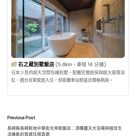
石之蔵別墅飯店
(5.8km，車程 14 分鐘)
日本少見的超大空間包棟別墅，配備完整廚房與超大按摩浴
缸，適合自駕家庭入住，但距離車站較遠且價格稍高。
Post
Previous Post
navigation
長崎縣長崎新地中華街光帝歐飯店：頂樓露天大浴場與極佳生
活機能的質感住宿首選