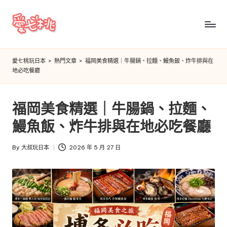
Skip
to
愛
content
七
愛七桃玩日本
>
熱門文章
>
福岡美食精選｜牛腸鍋、拉麵、鰻魚飯、炸牛排與在
地必吃餐廳
桃
玩
福岡美食精選｜牛腸鍋、拉麵、
日
鰻魚飯、炸牛排與在地必吃餐廳
本
By
大叔玩日本
2026 年 5 月 27 日
Posted
by