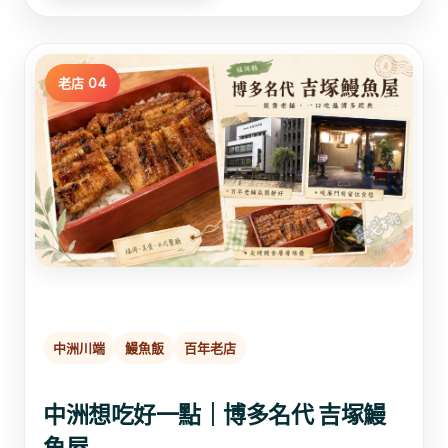
老店 04
中洲川端
鰻魚飯
百年老店
中洲想吃好一點｜博多名代 吉塚鰻
魚屋