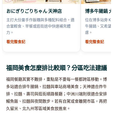
おにぎりごりちゃん 天神店
博多牛腸鍋 大山
主打大份量手作飯糰與多種配料組合，適
位在博多站旁 K
合當輕食、早餐或逛街途中快速補充體
牛腸鍋、又希望
力。
慮。
看完整食記
看完整食記
福岡美食怎麼排比較順？分區吃法建議
福岡餐廳其實不難排，重點是不要每一餐都跨區移動。博
多站適合排牛腸鍋、拉麵與車站商場美食；天神適合炸牛
排、拉麵、壽司與逛街順路餐廳；中洲川端則很適合安排
鰻魚飯、拉麵與夜間散步。若有自駕或會離開市區，再把
久留米、北九州等區域美食放進來。