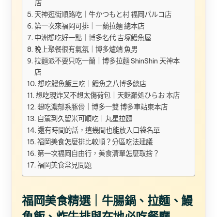
店
天神逛街順路吃｜牛かつもと村 福岡パルコ店
第一次來福岡可排｜一蘭拉麵 總本店
中洲想吃好一點｜博多名代 吉塚鰻魚屋
晚上聚餐很有氣氛｜博多爐端 魚男
拉麵派不要只吃一蘭｜博多拉麵 ShinShin 天神本
店
想吃鰻魚飯三吃｜鰻魚之八博多總店
想吃現炸又不想太傷荷包｜天麩羅処ひらお 本店
想吃濃郁系豚骨｜博多一雙 博多車站東本店
自駕到久留米可順吃｜丸星拉麵
還有時間的話，這幾間也能放入口袋名單
福岡美食怎麼排比較順？分區吃法建議
第一次福岡自由行，美食清單怎麼取捨？
福岡美食常見問題
福岡美食精選｜牛腸鍋、拉麵、鰻
魚飯、炸牛排與在地必吃餐廳