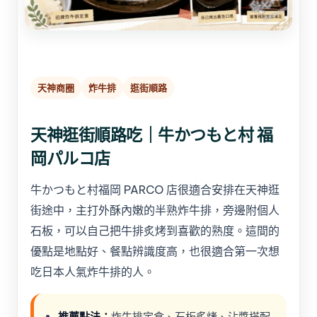
天神商圈
炸牛排
逛街順路
天神逛街順路吃｜牛かつもと村 福
岡パルコ店
牛かつもと村福岡 PARCO 店很適合安排在天神逛
街途中，主打外酥內嫩的半熟炸牛排，旁邊附個人
石板，可以自己把牛排炙烤到喜歡的熟度。這間的
優點是地點好、餐點辨識度高，也很適合第一次想
吃日本人氣炸牛排的人。
推薦點法：
炸牛排定食、石板炙烤、沾醬搭配