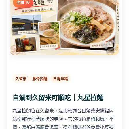
老饕 10
久留米
豚骨拉麵
自駕順路
自駕到久留米可順吃｜丸星拉麵
丸星拉麵位在久留米，是比較適合自駕或安排福岡
縣南部行程時順吃的老店。它的特色是昭和感、平
價、濃郁白濁豚骨湯頭，還有關東煮與免費小菜這