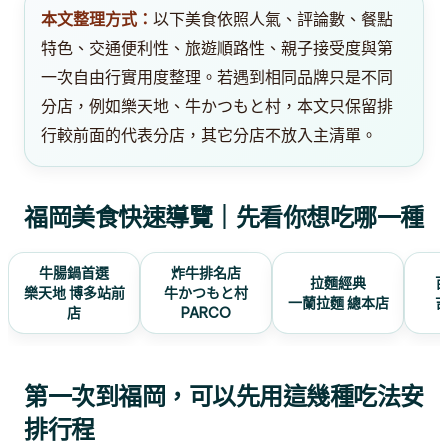
本文整理方式：
以下美食依照人氣、評論數、餐點
特色、交通便利性、旅遊順路性、親子接受度與第
一次自由行實用度整理。若遇到相同品牌只是不同
分店，例如樂天地、牛かつもと村，本文只保留排
行較前面的代表分店，其它分店不放入主清單。
福岡美食快速導覽｜先看你想吃哪一種
牛腸鍋首選
炸牛排名店
拉麵經典
樂天地 博多站前
牛かつもと村
一蘭拉麵 總本店
店
PARCO
第一次到福岡，可以先用這幾種吃法安
排行程