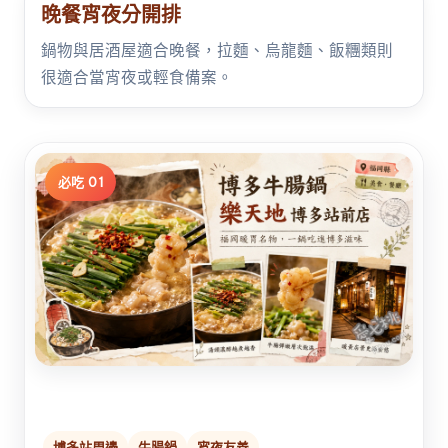
晚餐宵夜分開排
鍋物與居酒屋適合晚餐，拉麵、烏龍麵、飯糰類則
很適合當宵夜或輕食備案。
必吃 01
博多站周邊
牛腸鍋
宵夜友善