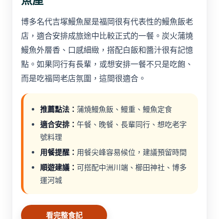
博多名代吉塚鰻魚屋是福岡很有代表性的鰻魚飯老
店，適合安排成旅途中比較正式的一餐。炭火蒲燒
鰻魚外層香、口感細緻，搭配白飯和醬汁很有記憶
點。如果同行有長輩，或想安排一餐不只是吃飽、
而是吃福岡老店氛圍，這間很適合。
推薦點法：
蒲燒鰻魚飯、鰻重、鰻魚定食
適合安排：
午餐、晚餐、長輩同行、想吃老字
號料理
用餐提醒：
用餐尖峰容易候位，建議預留時間
順遊建議：
可搭配中洲川端、櫛田神社、博多
運河城
看完整食記