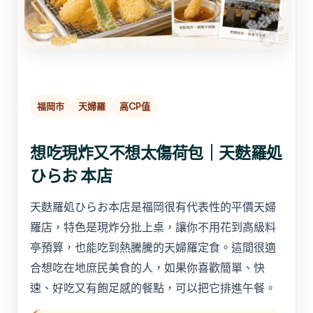
福岡市
天婦羅
高CP值
想吃現炸又不想太傷荷包｜天麩羅処
ひらお 本店
天麩羅処ひらお本店是福岡很有代表性的平價天婦
羅店，特色是現炸分批上桌，讓你不用花到高級料
亭預算，也能吃到熱騰騰的天婦羅定食。這間很適
合想吃在地庶民美食的人，如果你喜歡簡單、快
速、好吃又有飽足感的餐點，可以把它排進午餐。